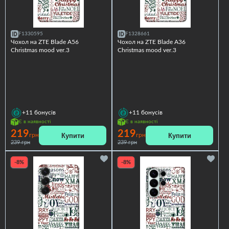
F1330595
F1328661
Чохол на ZTE Blade A56
Чохол на ZTE Blade A36
Christmas mood ver.3
Christmas mood ver.3
+11
бонусів
+11
бонусів
Є в наявності
Є в наявності
219
219
Купити
Купити
грн
грн
239 грн
239 грн
-8%
-8%