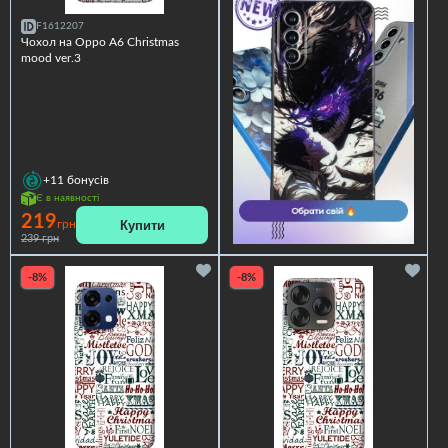
F1612207
Чохол на Oppo A6 Christmas
mood ver.3
+11
бонусів
Є в наявності
219
Купити
грн
239 грн
-8%
-8%