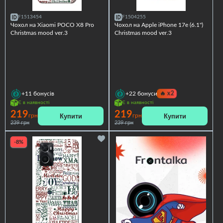
F1513454
F1504255
Чохол на Xiaomi POCO X8 Pro
Чохол на Apple iPhone 17e (6.1")
Christmas mood ver.3
Christmas mood ver.3
🔥
x2
+11
бонусів
+22
бонуси
Є в наявності
Є в наявності
219
219
Купити
Купити
грн
грн
239 грн
239 грн
-8%