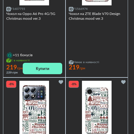
F1607755
F1566974
Чохол на Oppo A6 Pro 4G/5G
Чохол на ZTE Blade V70 Design
Christmas mood ver.3
Christmas mood ver.3
+11
бонусів
Є в наявності
Немає в наявності
219
219
Купити
грн
грн
239 грн
-8%
-8%