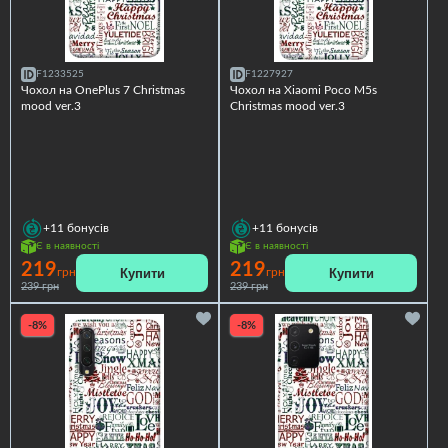
F1233525
F1227927
Чохол на OnePlus 7 Christmas
Чохол на Xiaomi Poco M5s
mood ver.3
Christmas mood ver.3
+11
бонусів
+11
бонусів
Є в наявності
Є в наявності
219
219
Купити
Купити
грн
грн
239 грн
239 грн
-8%
-8%