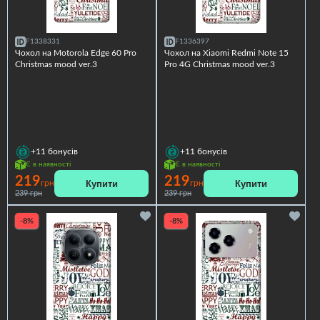
F1338331
F1336397
Чохол на Motorola Edge 60 Pro
Чохол на Xiaomi Redmi Note 15
Christmas mood ver.3
Pro 4G Christmas mood ver.3
+11
бонусів
+11
бонусів
Є в наявності
Є в наявності
219
219
Купити
Купити
грн
грн
239 грн
239 грн
-8%
-8%