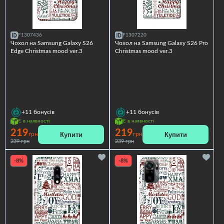
F1307436
F1307220
Чохол на Samsung Galaxy S26
Чохол на Samsung Galaxy S26 Pro
Edge Christmas mood ver.3
Christmas mood ver.3
+11
бонусів
+11
бонусів
Є в наявності
Є в наявності
219
219
Купити
Купити
грн
грн
239 грн
239 грн
-8%
-8%