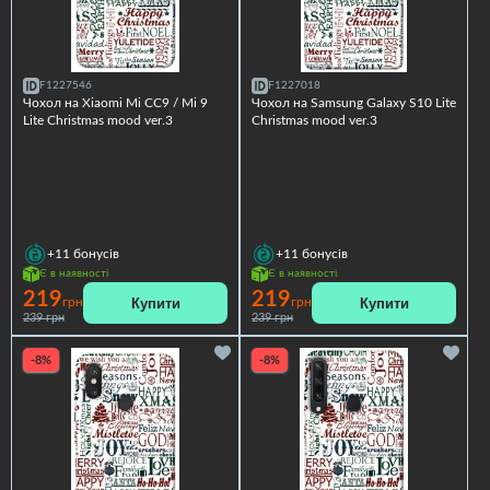
F1227546
F1227018
Чохол на Xiaomi Mi CC9 / Mi 9
Чохол на Samsung Galaxy S10 Lite
Lite Christmas mood ver.3
Christmas mood ver.3
+11
бонусів
+11
бонусів
Є в наявності
Є в наявності
219
219
Купити
Купити
грн
грн
239 грн
239 грн
-8%
-8%