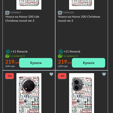
F1346067
F1344133
Чохол на Honor 200 Lite
Чохол на Honor 200 Christmas
Christmas mood ver.3
mood ver.3
+11
бонусів
+11
бонусів
Є в наявності
Є в наявності
219
219
Купити
Купити
грн
грн
239 грн
239 грн
-8%
-8%