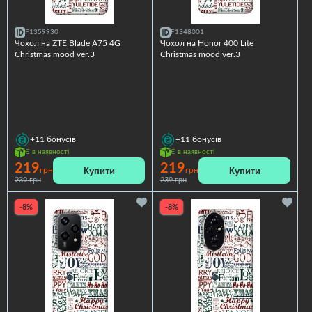
F1359930
F1348001
Чохол на ZTE Blade A75 4G
Чохол на Honor 400 Lite
Christmas mood ver.3
Christmas mood ver.3
+11
бонусів
+11
бонусів
Є в наявності
Є в наявності
219
219
Купити
Купити
грн
грн
239 грн
239 грн
-8%
-8%