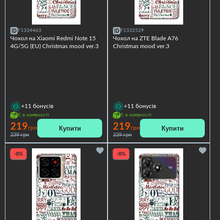
F1334463
F1332529
Чохол на Xiaomi Redmi Note 15
Чохол на ZTE Blade A76
4G/5G (EU) Christmas mood ver.3
Christmas mood ver.3
+11
бонусів
+11
бонусів
Є в наявності
Є в наявності
219
219
Купити
Купити
грн
грн
239 грн
239 грн
-8%
-8%