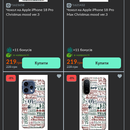
F1623658
F1621432
Чохол на Apple iPhone 18 Pro
Чохол на Apple iPhone 18 Pro
Christmas mood ver.3
Max Christmas mood ver.3
+11
бонусів
+11
бонусів
Є в наявності
Є в наявності
219
219
Купити
Купити
грн
грн
239 грн
239 грн
-8%
-8%