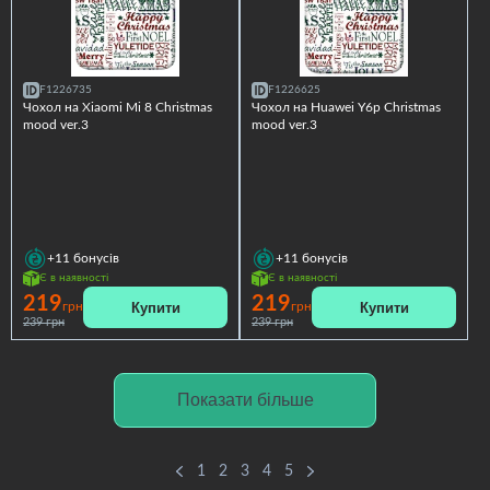
F1226735
F1226625
Чохол на Xiaomi Mi 8 Christmas
Чохол на Huawei Y6p Christmas
mood ver.3
mood ver.3
+11
бонусів
+11
бонусів
Є в наявності
Є в наявності
219
219
Купити
Купити
грн
грн
239 грн
239 грн
Показати більше
1
2
3
4
5