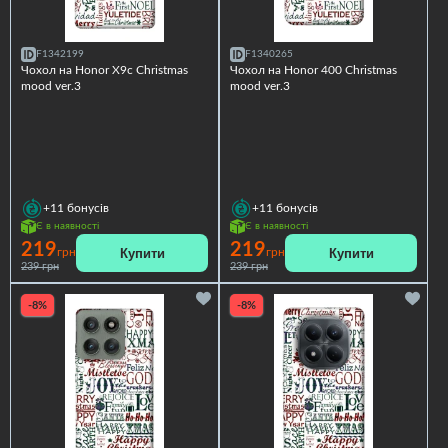
F1342199
F1340265
Чохол на Honor X9c Christmas
Чохол на Honor 400 Christmas
mood ver.3
mood ver.3
+11
бонусів
+11
бонусів
Є в наявності
Є в наявності
219
219
Купити
Купити
грн
грн
239 грн
239 грн
-8%
-8%