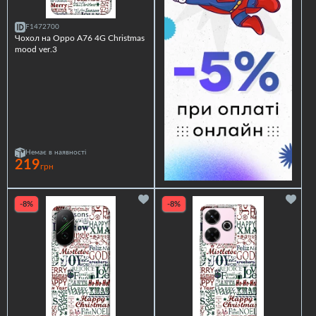
F1472700
Чохол на Oppo A76 4G Christmas
mood ver.3
Немає в наявності
219
грн
-8%
-8%