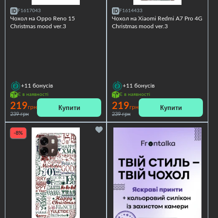
F1617043
F1614433
Чохол на Oppo Reno 15
Чохол на Xiaomi Redmi A7 Pro 4G
Christmas mood ver.3
Christmas mood ver.3
+11
бонусів
+11
бонусів
Є в наявності
Є в наявності
219
219
Купити
Купити
грн
грн
239 грн
239 грн
-8%