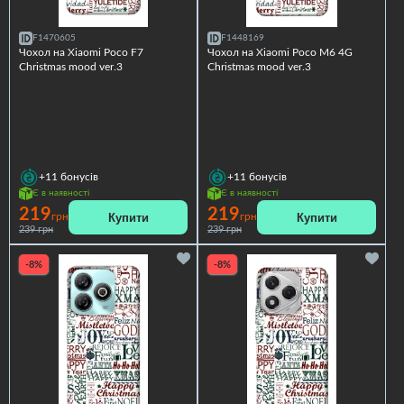
F1470605
F1448169
Чохол на Xiaomi Poco F7
Чохол на Xiaomi Poco M6 4G
Christmas mood ver.3
Christmas mood ver.3
+11
бонусів
+11
бонусів
Є в наявності
Є в наявності
219
219
Купити
Купити
грн
грн
239 грн
239 грн
-8%
-8%