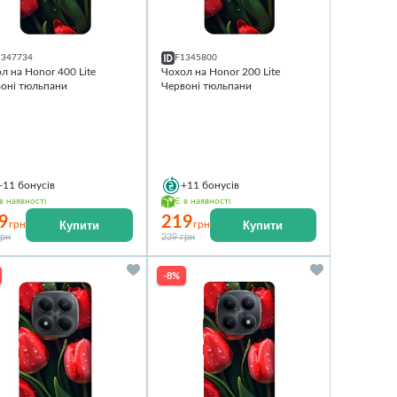
1347734
F1345800
л на Honor 400 Lite
Чохол на Honor 200 Lite
оні тюльпани
Червоні тюльпани
+11
бонусів
+11
бонусів
в наявності
Є в наявності
9
219
Купити
Купити
грн
грн
грн
239 грн
-8%