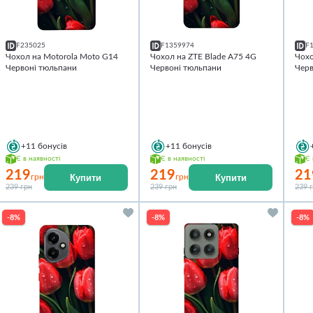
F235025
F1359974
F
Чохол на Motorola Moto G14
Чохол на ZTE Blade A75 4G
Чохо
Червоні тюльпани
Червоні тюльпани
Черв
+11
бонусів
+11
бонусів
Є в наявності
Є в наявності
Є 
219
219
21
Купити
Купити
грн
грн
239 грн
239 грн
239 
-8%
-8%
-8%