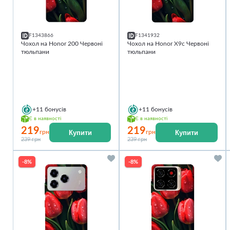
F1343866
F1341932
Чохол на Honor 200 Червоні
Чохол на Honor X9c Червоні
тюльпани
тюльпани
+11
бонусів
+11
бонусів
Є в наявності
Є в наявності
219
219
Купити
Купити
грн
грн
239 грн
239 грн
-8%
-8%