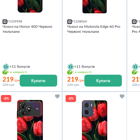
F1339998
F1338064
F
Чохол на Honor 400 Червоні
Чохол на Motorola Edge 60 Pro
Чохо
тюльпани
Червоні тюльпани
Pro 
+11
бонусів
+11
бонусів
Є в наявності
Є в наявності
Є 
219
219
21
Купити
Купити
грн
грн
239 грн
239 грн
239 
-8%
-8%