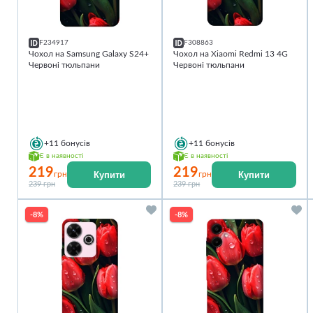
F234917
F308863
Чохол на Samsung Galaxy S24+
Чохол на Xiaomi Redmi 13 4G
Червоні тюльпани
Червоні тюльпани
+11
бонусів
+11
бонусів
Є в наявності
Є в наявності
219
219
Купити
Купити
грн
грн
239 грн
239 грн
-8%
-8%