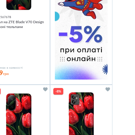
1567678
л на ZTE Blade V70 Design
оні тюльпани
має в наявності
9
грн
-8%