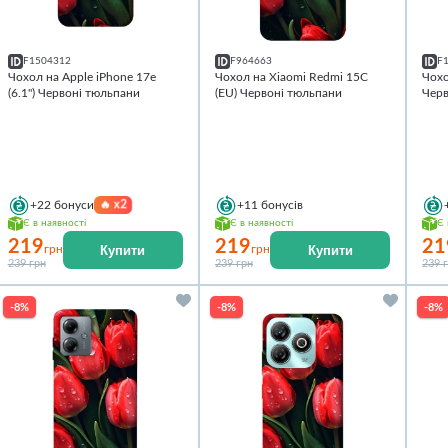
F1504312
F964663
F
Чохол на Apple iPhone 17e
Чохол на Xiaomi Redmi 15C
Чохо
(6.1") Червоні тюльпани
(EU) Червоні тюльпани
Черв
🔥
x2
+22
бонуси
+11
бонусів
Є в наявності
Є в наявності
Є 
219
219
21
Купити
Купити
грн
грн
239 грн
239 грн
239 
-8%
-8%
-8%