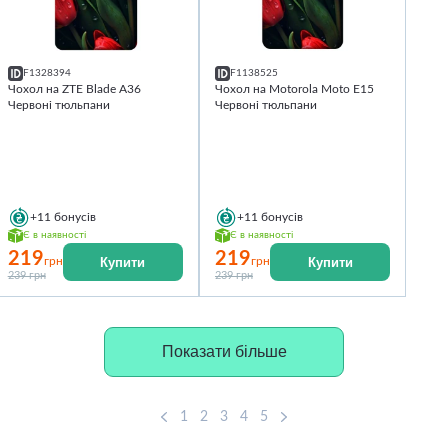
F1328394
F1138525
Чохол на ZTE Blade A36
Чохол на Motorola Moto E15
Червоні тюльпани
Червоні тюльпани
+11
бонусів
+11
бонусів
Є в наявності
Є в наявності
219
219
Купити
Купити
грн
грн
239 грн
239 грн
Показати більше
1
2
3
4
5