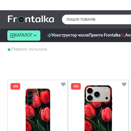
КАТАЛОГ
Конструктор чохла
Принти Frontalka
Ак
Червоні тюльпани
-8%
-8%