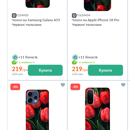
F234920
F1624434
Чохол на Samsung Galaxy A55
Чохол на Apple iPhone 18 Pro
Червоні тюльпани
Червоні тюльпани
+11
бонусів
+11
бонусів
Є в наявності
Є в наявності
219
219
Купити
Купити
грн
грн
239 грн
239 грн
-8%
-8%