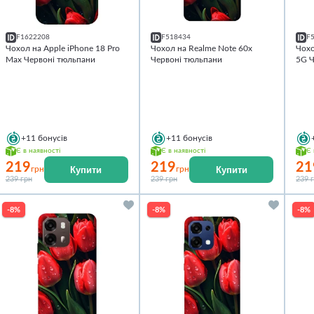
F1622208
F518434
F
Чохол на Apple iPhone 18 Pro
Чохол на Realme Note 60x
Чохо
Max Червоні тюльпани
Червоні тюльпани
5G Ч
+11
бонусів
+11
бонусів
Є в наявності
Є в наявності
Є 
219
219
21
Купити
Купити
грн
грн
239 грн
239 грн
239 
-8%
-8%
-8%