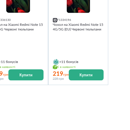
1336130
F1334196
л на Xiaomi Redmi Note 15
Чохол на Xiaomi Redmi Note 15
4G Червоні тюльпани
4G/5G (EU) Червоні тюльпани
+11
бонусів
+11
бонусів
в наявності
Є в наявності
9
219
Купити
Купити
грн
грн
грн
239 грн