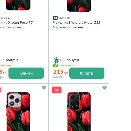
1470817
F234745
л на Xiaomi Poco F7
Чохол на Motorola Moto G32
оні тюльпани
Червоні тюльпани
+11
бонусів
+11
бонусів
в наявності
Є в наявності
9
219
Купити
Купити
грн
грн
грн
239 грн
-8%