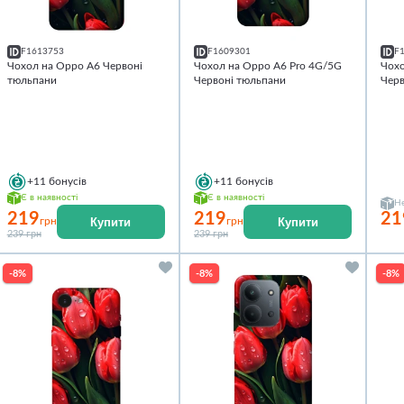
F1613753
F1609301
F
Чохол на Oppo A6 Червоні
Чохол на Oppo A6 Pro 4G/5G
Чохо
тюльпани
Червоні тюльпани
Черв
+11
бонусів
+11
бонусів
Є в наявності
Є в наявності
Не
219
219
21
Купити
Купити
грн
грн
239 грн
239 грн
-8%
-8%
-8%