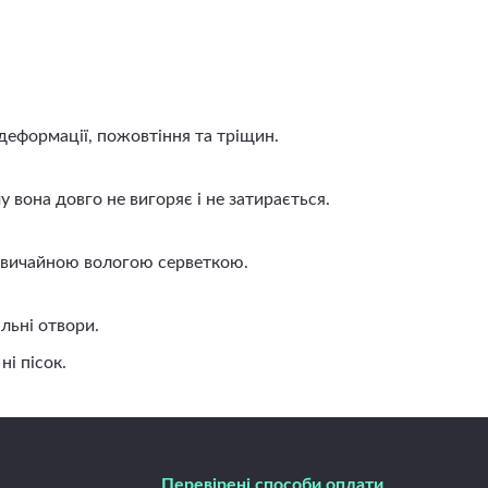
деформації, пожовтіння та тріщин.
вона довго не вигоряє і не затирається.
 звичайною вологою серветкою.
льні отвори.
і пісок.
Перевірені способи оплати