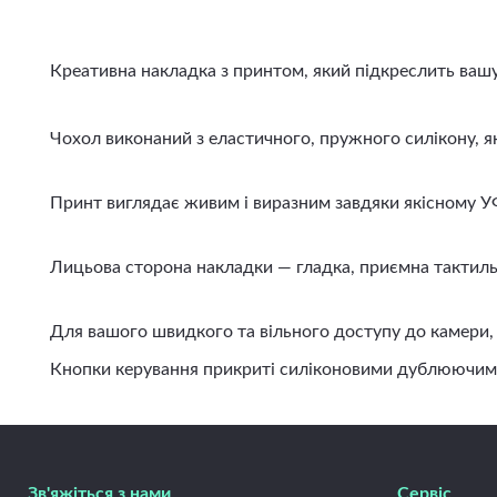
Креативна накладка з принтом, який підкреслить вашу і
Чохол виконаний з еластичного, пружного силікону, яки
Принт виглядає живим і виразним завдяки якісному УФ д
Лицьова сторона накладки — гладка, приємна тактильно
Для вашого швидкого та вільного доступу до камери, ди
Кнопки керування прикриті силіконовими дублюючими вст
Зв'яжіться з нами
Сервіс