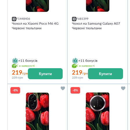
F1448406
F681399
Чохол на Xiaomi Poco M6 4G
Чохол на Samsung Galaxy A07
Червоні тюльпани
Червоні тюльпани
+11
бонусів
+11
бонусів
Є в наявності
Є в наявності
219
219
Купити
Купити
грн
грн
239 грн
239 грн
-8%
-8%