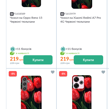
F1618589
F1615979
Чохол на Oppo Reno 15
Чохол на Xiaomi Redmi A7 Pro
Червоні тюльпани
4G Червоні тюльпани
+11
бонусів
+11
бонусів
Є в наявності
Є в наявності
219
219
Купити
Купити
грн
грн
239 грн
239 грн
-8%
-8%