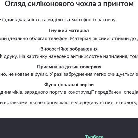
Огляд силіконового чохла з принтом
ндивідуальність та виділить смартфон із натовпу.
Гнучкий матеріал
й ідеально облягає телефон. Матеріал якісний, стійкий до 
Зносостійке зображення
руку. На картинку нанесено антикислотне напилення, тому 
Приємна на дотик поверхня
, не ковзає в руках. У разі забруднення легко очищується
Функціональні вирізи
наміків, зарядного порту в конструкції передбачені спеціа
авками, які не пропускають усередину ні пил, ні вологу, н
Турбота