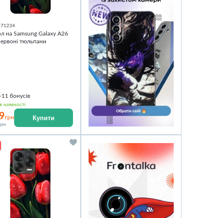
571234
л на Samsung Galaxy A26
ервоні тюльпани
+11
бонусів
в наявності
9
Купити
грн
грн