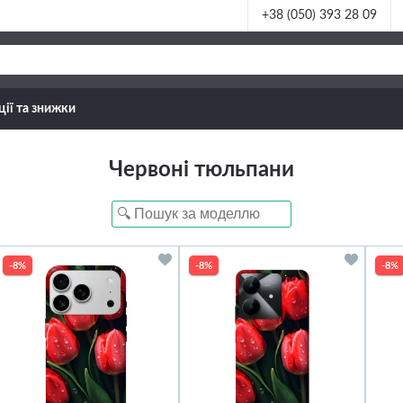
+38 (050) 393 28 09
ції та знижки
Червоні тюльпани
-8%
-8%
-8%