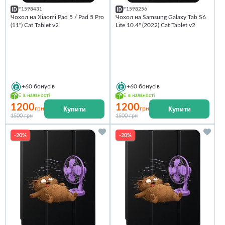
F1598431
F1598256
Чохол на Xiaomi Pad 5 / Pad 5 Pro
Чохол на Samsung Galaxy Tab S6
(11") Cat Tablet v2
Lite 10.4" (2022) Cat Tablet v2
+60
бонусів
+60
бонусів
Є в наявності
Є в наявності
1200
1200
Купити
Купити
грн
грн
1500 грн
1500 грн
-20%
-20%