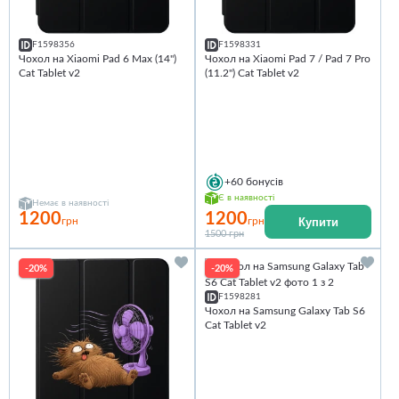
F1598356
F1598331
Чохол на Xiaomi Pad 6 Max (14")
Чохол на Xiaomi Pad 7 / Pad 7 Pro
Cat Tablet v2
(11.2") Cat Tablet v2
+60
бонусів
Є в наявності
Немає в наявності
1200
1200
Купити
грн
грн
1500 грн
-20%
-20%
F1598281
Чохол на Samsung Galaxy Tab S6
Cat Tablet v2