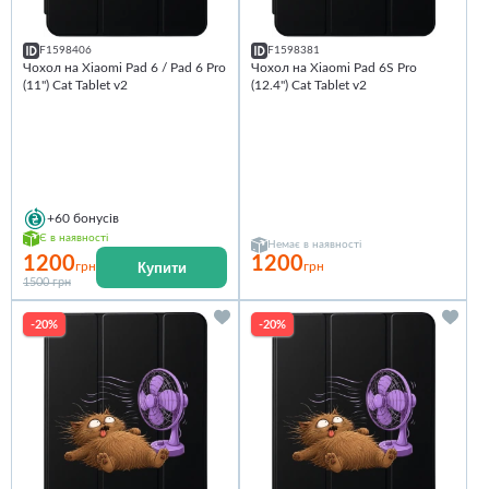
F1598406
F1598381
Чохол на Xiaomi Pad 6 / Pad 6 Pro
Чохол на Xiaomi Pad 6S Pro
(11") Cat Tablet v2
(12.4") Cat Tablet v2
+60
бонусів
Є в наявності
Немає в наявності
1200
1200
Купити
грн
грн
1500 грн
-20%
-20%