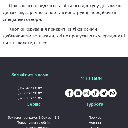
Для вашого швидкого та вільного доступу до камери,
динаміків, зарядного порту в конструкції передбачені
спеціальні отвори.
Кнопки керування прикриті силіконовими
дублюючими вставками, які не пропускають усередину ні
пил, ні вологу, ні пісок.
Зв'яжіться з нами
Ми з вами
(067) 485 08 89
(050) 393 28 09
(093) 359 55 05
Сервіс
Турбота
Бонусна програма: 1 бонус = 1 ₴
Про нас
Повернення та обмін
Новини
Доставка та оплата
Відео