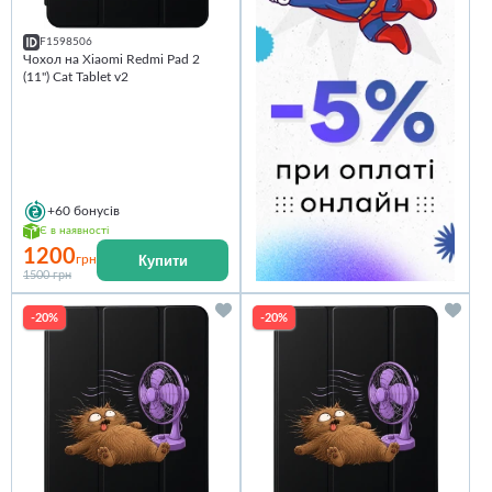
F1598506
Чохол на Xiaomi Redmi Pad 2
(11") Cat Tablet v2
+60
бонусів
Є в наявності
1200
Купити
грн
1500 грн
-20%
-20%