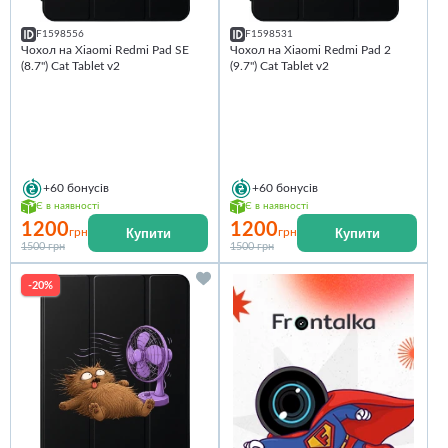
F1598556
F1598531
Чохол на Xiaomi Redmi Pad SE
Чохол на Xiaomi Redmi Pad 2
(8.7") Cat Tablet v2
(9.7") Cat Tablet v2
+60
бонусів
+60
бонусів
Є в наявності
Є в наявності
1200
1200
Купити
Купити
грн
грн
1500 грн
1500 грн
-20%