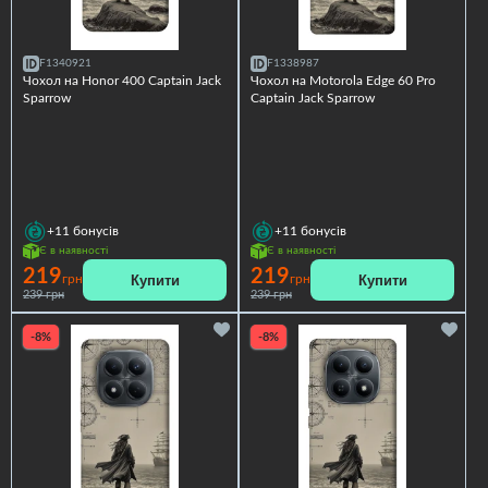
F1340921
F1338987
Чохол на Honor 400 Captain Jack
Чохол на Motorola Edge 60 Pro
Sparrow
Captain Jack Sparrow
+11
бонусів
+11
бонусів
Є в наявності
Є в наявності
219
219
Купити
Купити
грн
грн
239 грн
239 грн
-8%
-8%