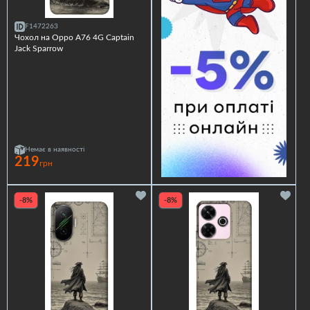
F1472263
Чохол на Oppo A76 4G Captain
Jack Sparrow
Немає в наявності
219
грн
-8%
-8%