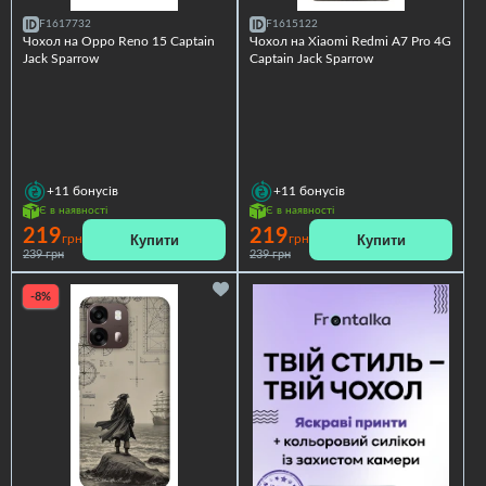
F1617732
F1615122
Чохол на Oppo Reno 15 Captain
Чохол на Xiaomi Redmi A7 Pro 4G
Jack Sparrow
Captain Jack Sparrow
+11
бонусів
+11
бонусів
Є в наявності
Є в наявності
219
219
Купити
Купити
грн
грн
239 грн
239 грн
-8%