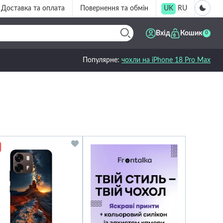
Доставка та оплата
Повернення та обмін
UK
RU
Вхід
Кошик
0
Популярне:
чохли на iPhone 18 Pro Max