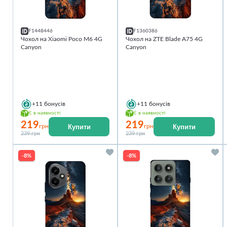
F1448446
F1360386
Чохол на Xiaomi Poco M6 4G
Чохол на ZTE Blade A75 4G
Canyon
Canyon
+11
бонусів
+11
бонусів
Є в наявності
Є в наявності
219
219
Купити
Купити
грн
грн
239 грн
239 грн
-8%
-8%