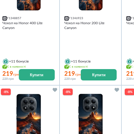
F1348857
F1346923
F
Чохол на Honor 400 Lite
Чохол на Honor 200 Lite
Чохо
Canyon
Canyon
+11
бонусів
+11
бонусів
Є в наявності
Є в наявності
Є 
219
219
21
Купити
Купити
грн
грн
239 грн
239 грн
239 
-8%
-8%
-8%