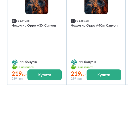
F1134055
F1135726
Чохол на Oppo A3X Canyon
Чохол на Oppo A40m Canyon
+11
бонусів
+11
бонусів
Є в наявності
Є в наявності
219
219
Купити
Купити
грн
грн
239 грн
239 грн