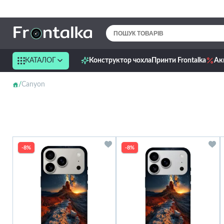
КАТАЛОГ
Конструктор чохла
Принти Frontalka
Ак
Canyon
-8%
-8%