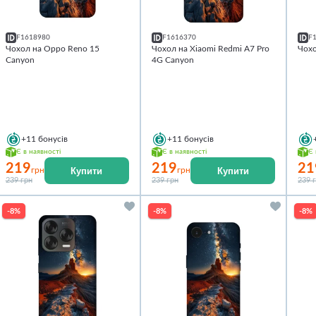
F1618980
F1616370
F
Чохол на Oppo Reno 15
Чохол на Xiaomi Redmi A7 Pro
Чохо
Canyon
4G Canyon
+11
бонусів
+11
бонусів
Є в наявності
Є в наявності
Є 
219
219
21
Купити
Купити
грн
грн
239 грн
239 грн
239 
-8%
-8%
-8%