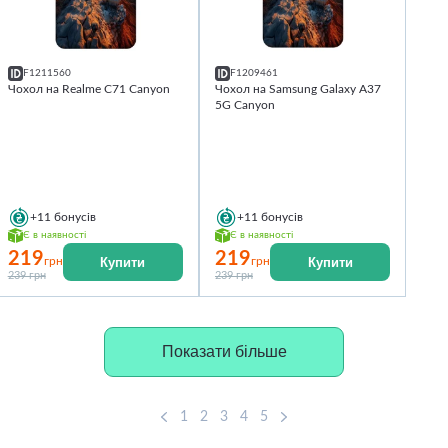
F1211560
F1209461
Чохол на Realme C71 Canyon
Чохол на Samsung Galaxy A37
5G Canyon
+11
бонусів
+11
бонусів
Є в наявності
Є в наявності
219
219
Купити
Купити
грн
грн
239 грн
239 грн
Показати більше
1
2
3
4
5