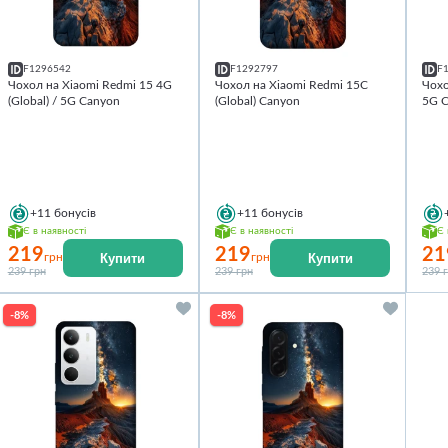
F1296542
F1292797
F
Чохол на Xiaomi Redmi 15 4G
Чохол на Xiaomi Redmi 15C
Чохо
(Global) / 5G Canyon
(Global) Canyon
5G 
+11
бонусів
+11
бонусів
Є в наявності
Є в наявності
Є 
219
219
21
Купити
Купити
грн
грн
239 грн
239 грн
239 
-8%
-8%