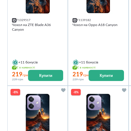
F1329517
F1139182
Чохол на ZTE Blade A36
Чохол на Oppo A18 Canyon
Canyon
+11
бонусів
+11
бонусів
Є в наявності
Є в наявності
219
219
Купити
Купити
грн
грн
239 грн
239 грн
-8%
-8%