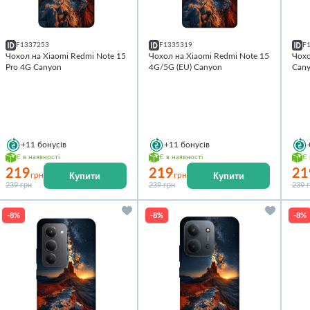
F1337253
F1335319
F
Чохол на Xiaomi Redmi Note 15
Чохол на Xiaomi Redmi Note 15
Чохо
Pro 4G Canyon
4G/5G (EU) Canyon
Can
+11
бонусів
+11
бонусів
Є в наявності
Є в наявності
Є 
219
219
21
Купити
Купити
грн
грн
239 грн
239 грн
239 
-8%
-8%
-8%