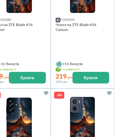
1333385
F1331451
л на ZTE Blade A76
Чохол на ZTE Blade A56
yon
Canyon
+11
бонусів
+11
бонусів
в наявності
Є в наявності
9
219
Купити
Купити
грн
грн
грн
239 грн
-8%