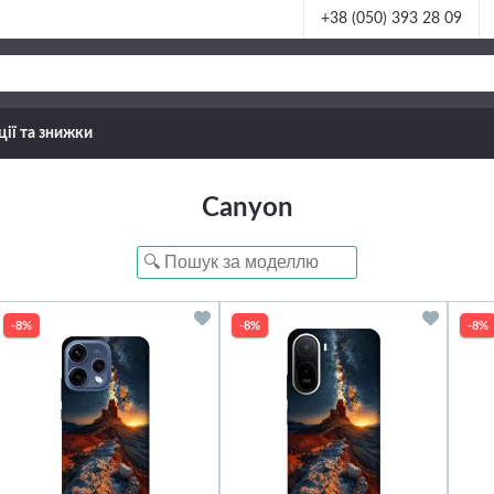
+38 (050) 393 28 09
ції та знижки
Canyon
-8%
-8%
-8%