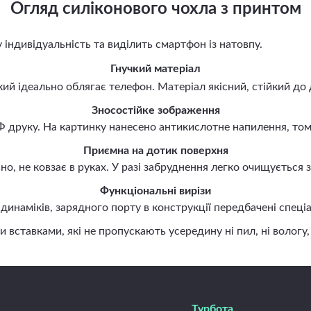
Огляд силіконового чохла з принтом
ндивідуальність та виділить смартфон із натовпу.
Гнучкий матеріал
й ідеально облягає телефон. Матеріал якісний, стійкий до 
Зносостійке зображення
руку. На картинку нанесено антикислотне напилення, тому 
Приємна на дотик поверхня
, не ковзає в руках. У разі забруднення легко очищується
Функціональні вирізи
наміків, зарядного порту в конструкції передбачені спеціа
авками, які не пропускають усередину ні пил, ні вологу, н
Турбота