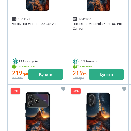
F1341121
F1339187
Чохол на Honor 400 Canyon
Чохол на Motorola Edge 60 Pro
Canyon
+11
бонусів
+11
бонусів
Є в наявності
Є в наявності
219
219
Купити
Купити
грн
грн
239 грн
239 грн
-8%
-8%