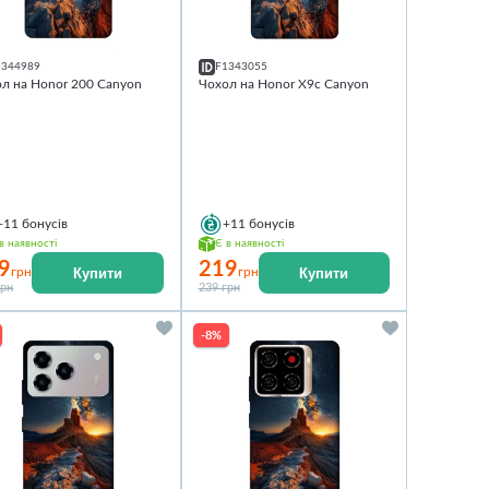
1344989
F1343055
л на Honor 200 Canyon
Чохол на Honor X9c Canyon
+11
бонусів
+11
бонусів
в наявності
Є в наявності
9
219
Купити
Купити
грн
грн
грн
239 грн
-8%