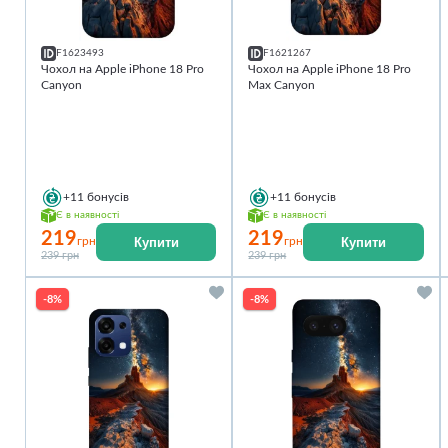
F1623493
F1621267
Чохол на Apple iPhone 18 Pro
Чохол на Apple iPhone 18 Pro
Canyon
Max Canyon
+11
бонусів
+11
бонусів
Є в наявності
Є в наявності
219
219
Купити
Купити
грн
грн
239 грн
239 грн
-8%
-8%