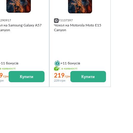
1290917
F1137397
л на Samsung Galaxy A57
Чохол на Motorola Moto E15
Canyon
Canyon
+11
бонусів
+11
бонусів
в наявності
Є в наявності
9
219
Купити
Купити
грн
грн
грн
239 грн