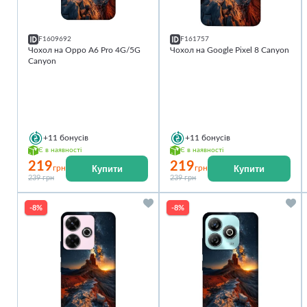
F1609692
F161757
Чохол на Oppo A6 Pro 4G/5G
Чохол на Google Pixel 8 Canyon
Canyon
+11
бонусів
+11
бонусів
Є в наявності
Є в наявності
219
219
Купити
Купити
грн
грн
239 грн
239 грн
-8%
-8%