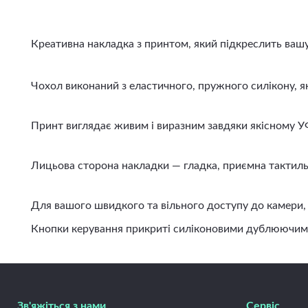
Креативна накладка з принтом, який підкреслить вашу і
Чохол виконаний з еластичного, пружного силікону, яки
Принт виглядає живим і виразним завдяки якісному УФ д
Лицьова сторона накладки — гладка, приємна тактильно
Для вашого швидкого та вільного доступу до камери, ди
Кнопки керування прикриті силіконовими дублюючими вст
Зв'яжіться з нами
Сервіс