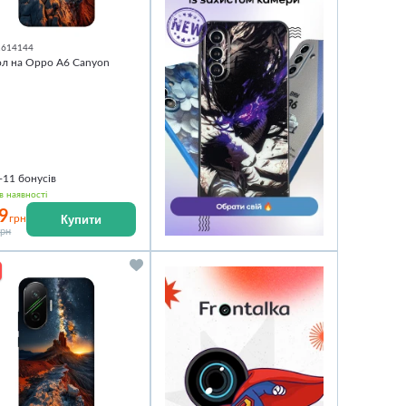
1614144
л на Oppo A6 Canyon
+11
бонусів
в наявності
9
Купити
грн
грн