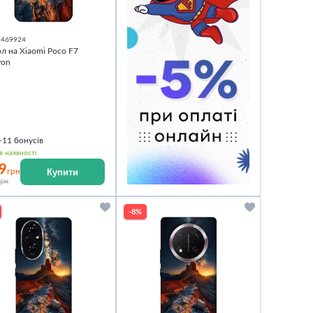
1469924
л на Xiaomi Poco F7
yon
+11
бонусів
в наявності
9
Купити
грн
грн
-8%