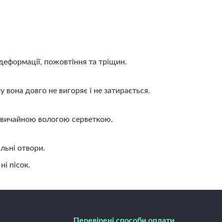
деформації, пожовтіння та тріщин.
вона довго не вигоряє і не затирається.
 звичайною вологою серветкою.
льні отвори.
і пісок.
Перевірені способи оплати