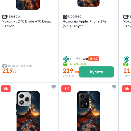
F1568614
F1504980
F
Чохол на ZTE Blade V70 Design
Чохол на Apple iPhone 17e
Чохо
Canyon
(6.1") Canyon
Can
🔥
x2
+22
бонуси
Є в наявності
Є 
Немає в наявності
219
219
21
Купити
грн
грн
239 грн
239 
-8%
-8%
-8%