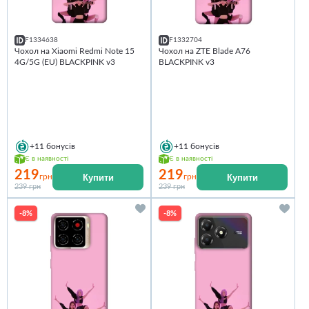
F1334638
F1332704
Чохол на Xiaomi Redmi Note 15
Чохол на ZTE Blade A76
4G/5G (EU) BLACKPINK v3
BLACKPINK v3
+11
бонусів
+11
бонусів
Є в наявності
Є в наявності
219
219
Купити
Купити
грн
грн
239 грн
239 грн
-8%
-8%