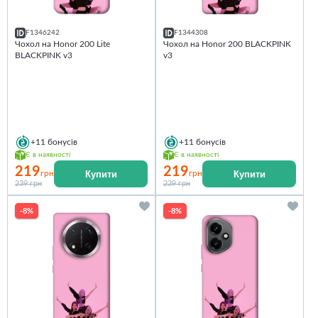
F1346242
F1344308
Чохол на Honor 200 Lite
Чохол на Honor 200 BLACKPINK
BLACKPINK v3
v3
+11
бонусів
+11
бонусів
Є в наявності
Є в наявності
219
219
Купити
Купити
грн
грн
239 грн
239 грн
-8%
-8%