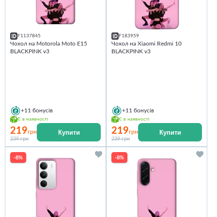
F1137845
F183959
Чохол на Motorola Moto E15
Чохол на Xiaomi Redmi 10
BLACKPINK v3
BLACKPINK v3
+11
бонусів
+11
бонусів
Є в наявності
Є в наявності
219
219
Купити
Купити
грн
грн
239 грн
239 грн
-8%
-8%