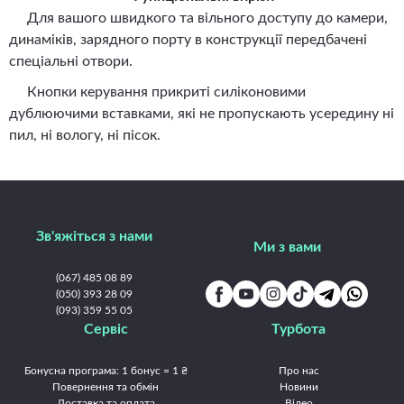
Для вашого швидкого та вільного доступу до камери,
динаміків, зарядного порту в конструкції передбачені
спеціальні отвори.
Кнопки керування прикриті силіконовими
дублюючими вставками, які не пропускають усередину ні
пил, ні вологу, ні пісок.
Зв'яжіться з нами
Ми з вами
(067) 485 08 89
(050) 393 28 09
(093) 359 55 05
Сервіс
Турбота
Бонусна програма: 1 бонус = 1 ₴
Про нас
Повернення та обмін
Новини
Доставка та оплата
Відео