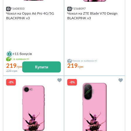
F1608503
F1568097
Чохол на Oppo A6 Pro 4G/5G
Чохол на ZTE Blade V70 Design
BLACKPINK v3
BLACKPINK v3
+11
бонусів
Є в наявності
Немає в наявності
219
219
Купити
грн
грн
239 грн
-8%
-8%