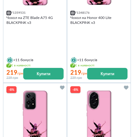
F1359531
F1348176
Чохол на ZTE Blade A75 4G
Чохол на Honor 400 Lite
BLACKPINK v3
BLACKPINK v3
+11
бонусів
+11
бонусів
Є в наявності
Є в наявності
219
219
Купити
Купити
грн
грн
239 грн
239 грн
-8%
-8%