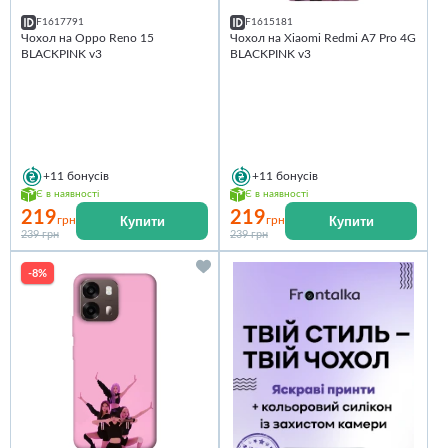
F1617791
F1615181
Чохол на Oppo Reno 15
Чохол на Xiaomi Redmi A7 Pro 4G
BLACKPINK v3
BLACKPINK v3
+11
бонусів
+11
бонусів
Є в наявності
Є в наявності
219
219
Купити
Купити
грн
грн
239 грн
239 грн
-8%