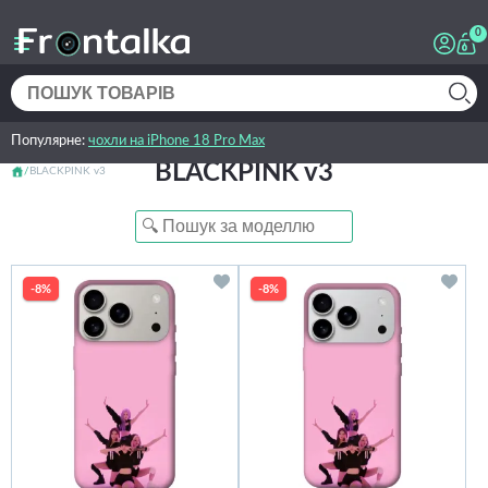
0
Популярне:
чохли на iPhone 18 Pro Max
BLACKPINK v3
BLACKPINK v3
-8%
-8%