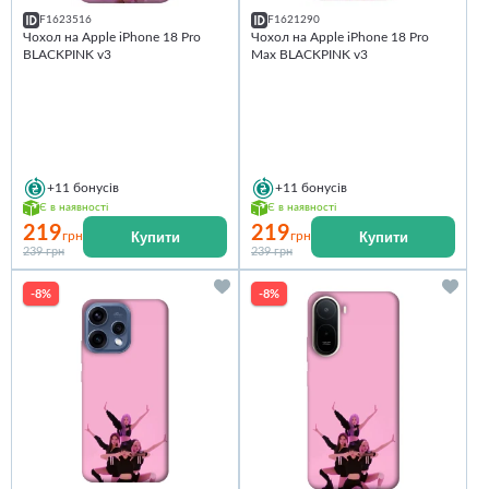
F1623516
F1621290
Чохол на Apple iPhone 18 Pro
Чохол на Apple iPhone 18 Pro
BLACKPINK v3
Max BLACKPINK v3
+11
бонусів
+11
бонусів
Є в наявності
Є в наявності
219
219
Купити
Купити
грн
грн
239 грн
239 грн
-8%
-8%