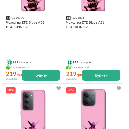
F1330770
F1328836
Чохол на ZTE Blade A56
Чохол на ZTE Blade A36
BLACKPINK v3
BLACKPINK v3
+11
бонусів
+11
бонусів
Є в наявності
Є в наявності
219
219
Купити
Купити
грн
грн
239 грн
239 грн
-8%
-8%