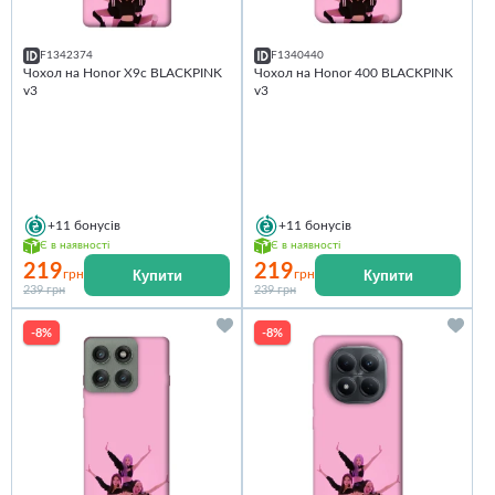
F1342374
F1340440
Чохол на Honor X9c BLACKPINK
Чохол на Honor 400 BLACKPINK
v3
v3
+11
бонусів
+11
бонусів
Є в наявності
Є в наявності
219
219
Купити
Купити
грн
грн
239 грн
239 грн
-8%
-8%