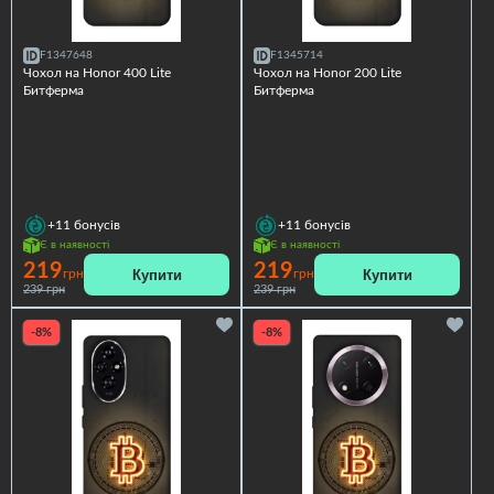
F1347648
F1345714
Чохол на Honor 400 Lite
Чохол на Honor 200 Lite
Битферма
Битферма
+11
бонусів
+11
бонусів
Є в наявності
Є в наявності
219
219
Купити
Купити
грн
грн
239 грн
239 грн
-8%
-8%