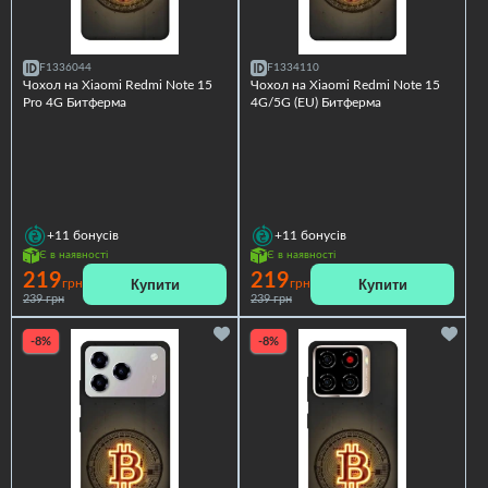
F1336044
F1334110
Чохол на Xiaomi Redmi Note 15
Чохол на Xiaomi Redmi Note 15
Pro 4G Битферма
4G/5G (EU) Битферма
+11
бонусів
+11
бонусів
Є в наявності
Є в наявності
219
219
Купити
Купити
грн
грн
239 грн
239 грн
-8%
-8%