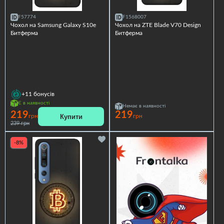
F57774
F1568007
Чохол на Samsung Galaxy S10e
Чохол на ZTE Blade V70 Design
Битферма
Битферма
+11
бонусів
Є в наявності
Немає в наявності
219
219
Купити
грн
грн
239 грн
-8%