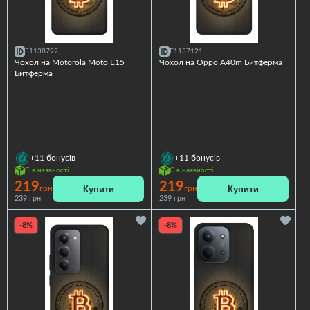
F1138792
F1137121
Чохол на Motorola Moto E15
Чохол на Oppo A40m Битферма
Битферма
+11
бонусів
+11
бонусів
Є в наявності
Є в наявності
219
219
Купити
Купити
грн
грн
239 грн
239 грн
-8%
-8%