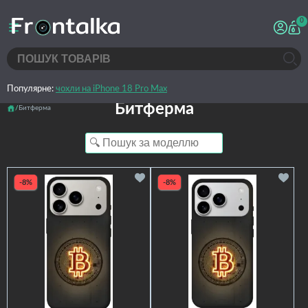
0
Популярне:
чохли на iPhone 18 Pro Max
Битферма
Битферма
-8%
-8%