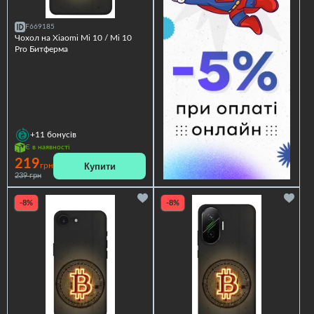
F669185
Чохол на Xiaomi Mi 10 / Mi 10
Pro Битферма
+11
бонусів
Є в наявності
219
Купити
грн
239 грн
-8%
-8%