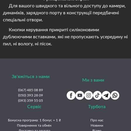
Для вашого швидкого та вільного доступу до камери,
динаміків, зарядного порту в конструкції передбачені
спеціальні отвори.
Кнопки керування прикриті силіконовими
дублюючими вставками, які не пропускають усередину ні
пил, ні вологу, ні пісок.
Зв'яжіться з нами
Ми з вами
(067) 485 08 89
(050) 393 28 09
(093) 359 55 05
Сервіс
Турбота
Бонусна програма: 1 бонус = 1 ₴
Про нас
Повернення та обмін
Новини
Доставка та оплата
Відео