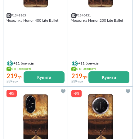
F1348365
F1346431
Чохол на Honor 400 Lite Ballet
Чохол на Honor 200 Lite Ballet
+11
бонусів
+11
бонусів
Є в наявності
Є в наявності
219
219
Купити
Купити
грн
грн
239 грн
239 грн
-8%
-8%