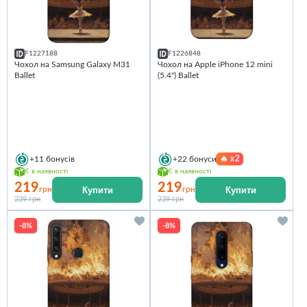
F1227188
F1226848
Чохол на Samsung Galaxy M31
Чохол на Apple iPhone 12 mini
Ballet
(5.4") Ballet
🔥
x2
+11
бонусів
+22
бонуси
Є в наявності
Є в наявності
219
219
Купити
Купити
грн
грн
239 грн
239 грн
-8%
-8%