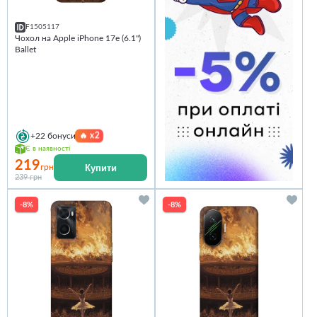
F1505117
Чохол на Apple iPhone 17e (6.1")
Ballet
🔥
x2
+22
бонуси
Є в наявності
219
Купити
грн
239 грн
-8%
-8%