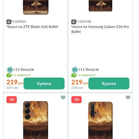
F1329025
F1307248
Чохол на ZTE Blade A36 Ballet
Чохол на Samsung Galaxy S26 Pro
Ballet
+11
бонусів
+11
бонусів
Є в наявності
Є в наявності
219
219
Купити
Купити
грн
грн
239 грн
239 грн
-8%
-8%