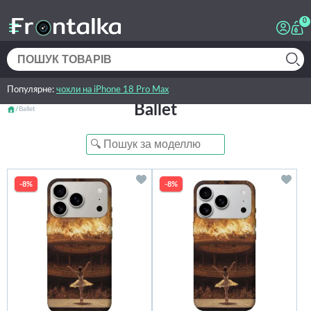
0
Популярне:
чохли на iPhone 18 Pro Max
Ballet
Ballet
-8%
-8%