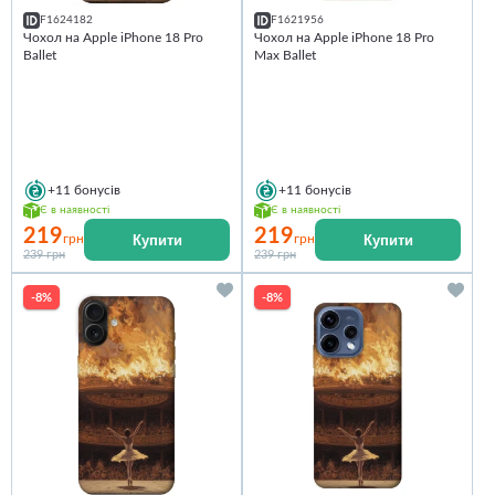
F1624182
F1621956
Чохол на Apple iPhone 18 Pro
Чохол на Apple iPhone 18 Pro
Ballet
Max Ballet
+11
бонусів
+11
бонусів
Є в наявності
Є в наявності
219
219
Купити
Купити
грн
грн
239 грн
239 грн
-8%
-8%