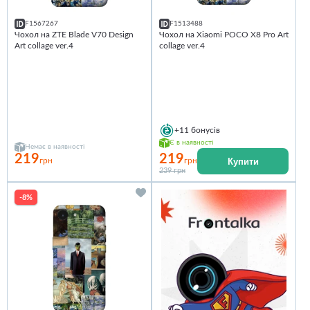
F1567267
F1513488
Чохол на ZTE Blade V70 Design
Чохол на Xiaomi POCO X8 Pro Art
Art collage ver.4
collage ver.4
+11
бонусів
Є в наявності
Немає в наявності
219
219
Купити
грн
грн
239 грн
-8%