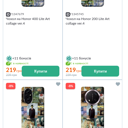
F1347679
F1345745
Чохол на Honor 400 Lite Art
Чохол на Honor 200 Lite Art
collage ver.4
collage ver.4
+11
бонусів
+11
бонусів
Є в наявності
Є в наявності
219
219
Купити
Купити
грн
грн
239 грн
239 грн
-8%
-8%