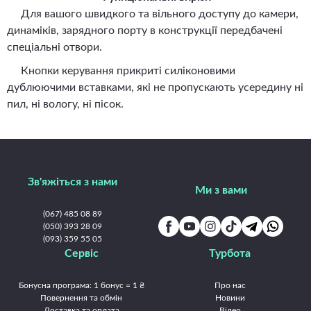
Для вашого швидкого та вільного доступу до камери,
динаміків, зарядного порту в конструкції передбачені
спеціальні отвори.
Кнопки керування прикриті силіконовими
дублюючими вставками, які не пропускають усередину ні
пил, ні вологу, ні пісок.
Зв'яжіться з нами
Ми з вами
(067) 485 08 89
(050) 393 28 09
(093) 359 55 05
Сервіс
Турбота
Бонусна програма: 1 бонус = 1 ₴
Про нас
Повернення та обмін
Новини
Доставка та оплата
Відео