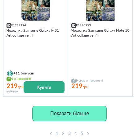
F1227194
F1226953
Чохол на Samsung Galaxy M31
Чохол на Samsung Galaxy Note 10
Art collage ver.4
Art collage ver.4
+11
бонусів
Є в наявності
Немає в наявності
219
219
Купити
грн
грн
239 грн
Показати більше
1
2
3
4
5