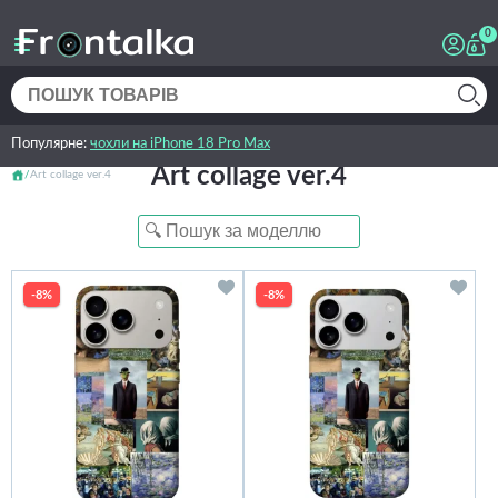
0
Популярне:
чохли на iPhone 18 Pro Max
Art collage ver.4
Art collage ver.4
-8%
-8%