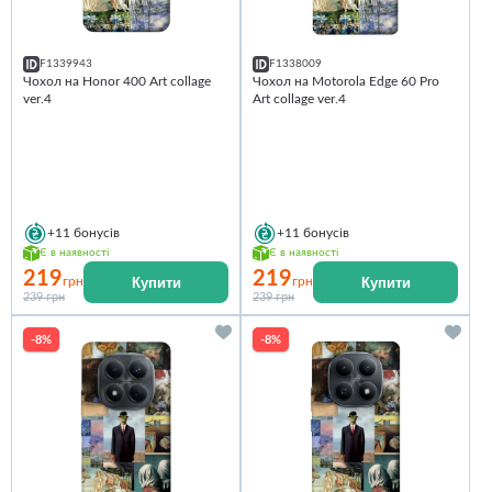
F1339943
F1338009
Чохол на Honor 400 Art collage
Чохол на Motorola Edge 60 Pro
ver.4
Art collage ver.4
+11
бонусів
+11
бонусів
Є в наявності
Є в наявності
219
219
Купити
Купити
грн
грн
239 грн
239 грн
-8%
-8%