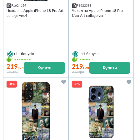
F1624624
F1622398
Чохол на Apple iPhone 18 Pro Art
Чохол на Apple iPhone 18 Pro
collage ver.4
Max Art collage ver.4
+11
бонусів
+11
бонусів
Є в наявності
Є в наявності
219
219
Купити
Купити
грн
грн
239 грн
239 грн
-8%
-8%