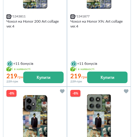
F1343811
F1341877
Чохол на Honor 200 Art collage
Чохол на Honor X9c Art collage
ver.4
ver.4
+11
бонусів
+11
бонусів
Є в наявності
Є в наявності
219
219
Купити
Купити
грн
грн
239 грн
239 грн
-8%
-8%