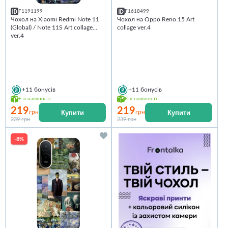
F1191199
F1618499
Чохол на Xiaomi Redmi Note 11
Чохол на Oppo Reno 15 Art
(Global) / Note 11S Art collage
collage ver.4
ver.4
+11
бонусів
+11
бонусів
Є в наявності
Є в наявності
219
219
Купити
Купити
грн
грн
239 грн
239 грн
-8%