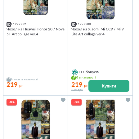
F1227752
F1227580
Чохол на Huawei Honor 20 / Nova
Чохол на Xiaomi Mi CC9 / Mi 9
5T Art collage ver.4
Lite Art collage ver.4
+11
бонусів
Є в наявності
Немає в наявності
219
219
Купити
грн
грн
239 грн
-8%
-8%