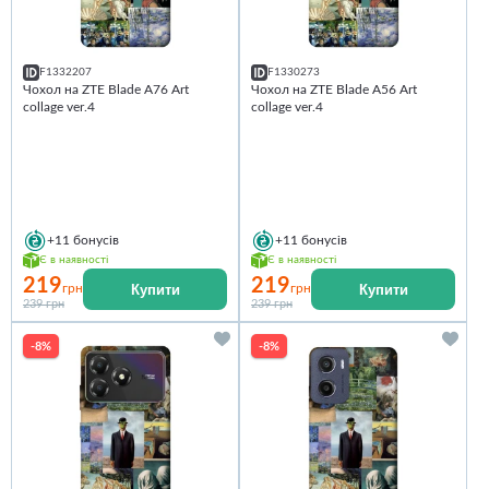
F1332207
F1330273
Чохол на ZTE Blade A76 Art
Чохол на ZTE Blade A56 Art
collage ver.4
collage ver.4
+11
бонусів
+11
бонусів
Є в наявності
Є в наявності
219
219
Купити
Купити
грн
грн
239 грн
239 грн
-8%
-8%