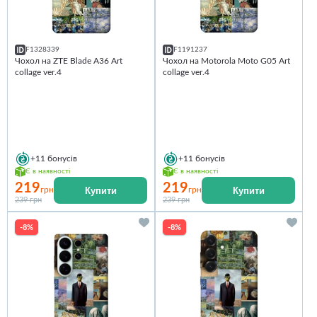
F1328339
F1191237
Чохол на ZTE Blade A36 Art
Чохол на Motorola Moto G05 Art
collage ver.4
collage ver.4
+11
бонусів
+11
бонусів
Є в наявності
Є в наявності
219
219
Купити
Купити
грн
грн
239 грн
239 грн
-8%
-8%