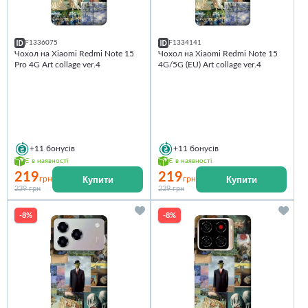
F1336075
F1334141
Чохол на Xiaomi Redmi Note 15
Чохол на Xiaomi Redmi Note 15
Pro 4G Art collage ver.4
4G/5G (EU) Art collage ver.4
+11
бонусів
+11
бонусів
Є в наявності
Є в наявності
219
219
Купити
Купити
грн
грн
239 грн
239 грн
-8%
-8%