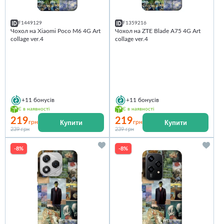
F1449129
F1359216
Чохол на Xiaomi Poco M6 4G Art
Чохол на ZTE Blade A75 4G Art
collage ver.4
collage ver.4
+11
бонусів
+11
бонусів
Є в наявності
Є в наявності
219
219
Купити
Купити
грн
грн
239 грн
239 грн
-8%
-8%