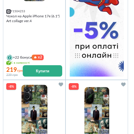
F1504253
Чохол на Apple iPhone 17e (6.1")
Art collage ver.4
🔥
x2
+22
бонуси
Є в наявності
219
Купити
грн
239 грн
-8%
-8%