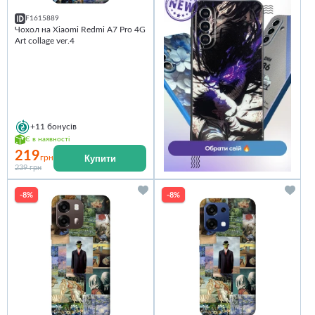
F1615889
Чохол на Xiaomi Redmi A7 Pro 4G
Art collage ver.4
+11
бонусів
Є в наявності
219
Купити
грн
239 грн
-8%
-8%