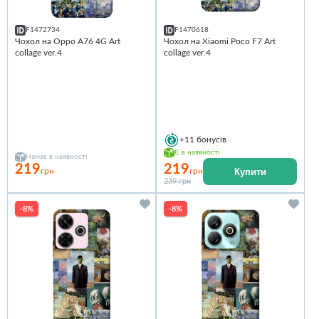
F1472734
F1470618
Чохол на Oppo A76 4G Art
Чохол на Xiaomi Poco F7 Art
collage ver.4
collage ver.4
+11
бонусів
Є в наявності
Немає в наявності
219
219
Купити
грн
грн
239 грн
-8%
-8%