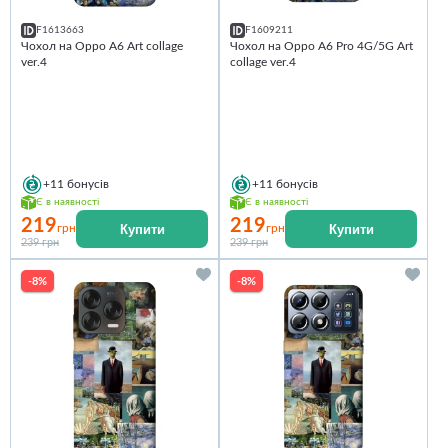
F1613663
F1609211
Чохол на Oppo A6 Art collage
Чохол на Oppo A6 Pro 4G/5G Art
ver.4
collage ver.4
+11
бонусів
+11
бонусів
Є в наявності
Є в наявності
219
219
Купити
Купити
грн
грн
239 грн
239 грн
-8%
-8%