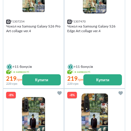
F1307254
F1307470
Чохол на Samsung Galaxy S26 Pro
Чохол на Samsung Galaxy S26
Art collage ver.4
Edge Art collage ver.4
+11
бонусів
+11
бонусів
Є в наявності
Є в наявності
219
219
Купити
Купити
грн
грн
239 грн
239 грн
-8%
-8%