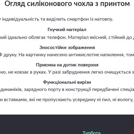
Огляд силіконового чохла з принтом
ндивідуальність та виділить смартфон із натовпу.
Гнучкий матеріал
й ідеально облягає телефон. Матеріал якісний, стійкий до 
Зносостійке зображення
руку. На картинку нанесено антикислотне напилення, тому 
Приємна на дотик поверхня
, не ковзає в руках. У разі забруднення легко очищується
Функціональні вирізи
наміків, зарядного порту в конструкції передбачені спеціа
авками, які не пропускають усередину ні пил, ні вологу, н
Турбота