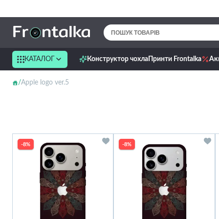
КАТАЛОГ
Конструктор чохла
Принти Frontalka
Ак
Apple logo ver.5
-8%
-8%