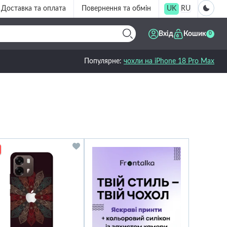
Доставка та оплата
Повернення та обмін
UK
RU
Вхід
Кошик
0
Популярне:
чохли на iPhone 18 Pro Max