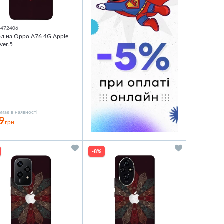
1472406
л на Oppo A76 4G Apple
 ver.5
має в наявності
9
грн
-8%