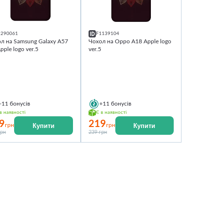
1290061
F1139104
л на Samsung Galaxy A57
Чохол на Oppo A18 Apple logo
pple logo ver.5
ver.5
+11
бонусів
+11
бонусів
в наявності
Є в наявності
9
219
Купити
Купити
грн
грн
грн
239 грн