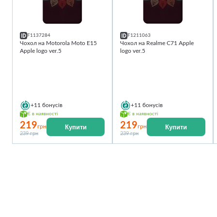
F1137284
F1211063
Чохол на Motorola Moto E15
Чохол на Realme C71 Apple
Apple logo ver.5
logo ver.5
+11
бонусів
+11
бонусів
Є в наявності
Є в наявності
219
219
Купити
Купити
грн
грн
239 грн
239 грн