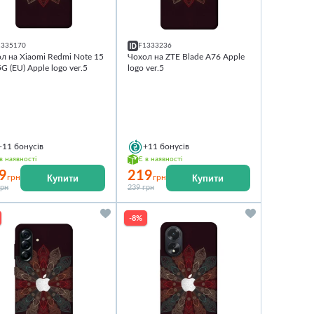
1335170
F1333236
л на Xiaomi Redmi Note 15
Чохол на ZTE Blade A76 Apple
G (EU) Apple logo ver.5
logo ver.5
+11
бонусів
+11
бонусів
в наявності
Є в наявності
9
219
Купити
Купити
грн
грн
грн
239 грн
-8%