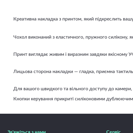
Креативна накладка з принтом, який підкреслить вашу і
Чохол виконаний з еластичного, пружного силікону, яки
Принт виглядає живим і виразним завдяки якісному УФ д
Лицьова сторона накладки — гладка, приємна тактильно
Для вашого швидкого та вільного доступу до камери, ди
Кнопки керування прикриті силіконовими дублюючими вст
Зв'яжіться з нами
Сервіс