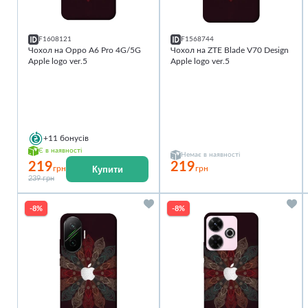
F1608121
F1568744
Чохол на Oppo A6 Pro 4G/5G
Чохол на ZTE Blade V70 Design
Apple logo ver.5
Apple logo ver.5
+11
бонусів
Є в наявності
Немає в наявності
219
219
Купити
грн
грн
239 грн
-8%
-8%