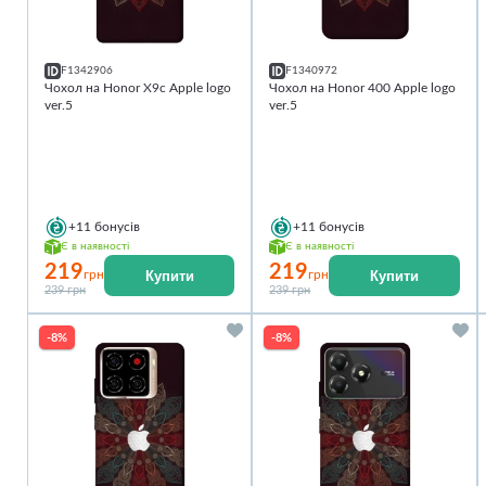
F1342906
F1340972
Чохол на Honor X9c Apple logo
Чохол на Honor 400 Apple logo
ver.5
ver.5
+11
бонусів
+11
бонусів
Є в наявності
Є в наявності
219
219
Купити
Купити
грн
грн
239 грн
239 грн
-8%
-8%