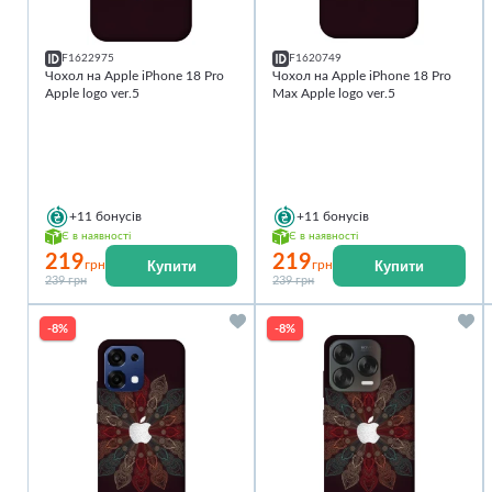
F1622975
F1620749
Чохол на Apple iPhone 18 Pro
Чохол на Apple iPhone 18 Pro
Apple logo ver.5
Max Apple logo ver.5
+11
бонусів
+11
бонусів
Є в наявності
Є в наявності
219
219
Купити
Купити
грн
грн
239 грн
239 грн
-8%
-8%