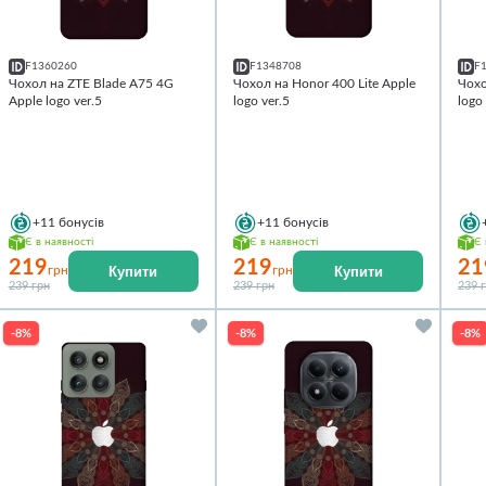
F1360260
F1348708
F
Чохол на ZTE Blade A75 4G
Чохол на Honor 400 Lite Apple
Чохо
Apple logo ver.5
logo ver.5
logo
+11
бонусів
+11
бонусів
Є в наявності
Є в наявності
Є 
219
219
21
Купити
Купити
грн
грн
239 грн
239 грн
239 
-8%
-8%
-8%