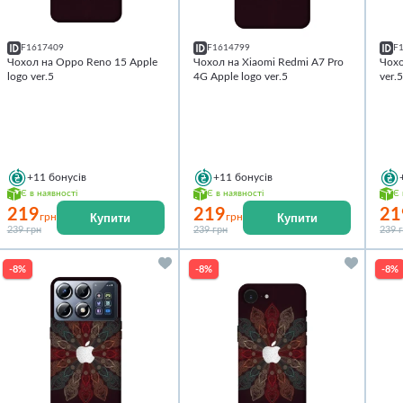
F1617409
F1614799
F
Чохол на Oppo Reno 15 Apple
Чохол на Xiaomi Redmi A7 Pro
Чохо
logo ver.5
4G Apple logo ver.5
ver.
+11
бонусів
+11
бонусів
Є в наявності
Є в наявності
Є 
219
219
21
Купити
Купити
грн
грн
239 грн
239 грн
239 
-8%
-8%
-8%