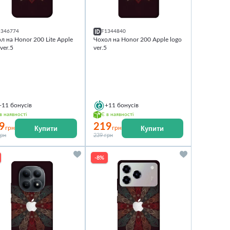
1346774
F1344840
л на Honor 200 Lite Apple
Чохол на Honor 200 Apple logo
 ver.5
ver.5
+11
бонусів
+11
бонусів
в наявності
Є в наявності
9
219
Купити
Купити
грн
грн
грн
239 грн
-8%