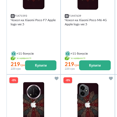
F1471593
F1447639
Чохол на Xiaomi Poco F7 Apple
Чохол на Xiaomi Poco M6 4G
logo ver.5
Apple logo ver.5
+11
бонусів
+11
бонусів
Є в наявності
Є в наявності
219
219
Купити
Купити
грн
грн
239 грн
239 грн
-8%
-8%