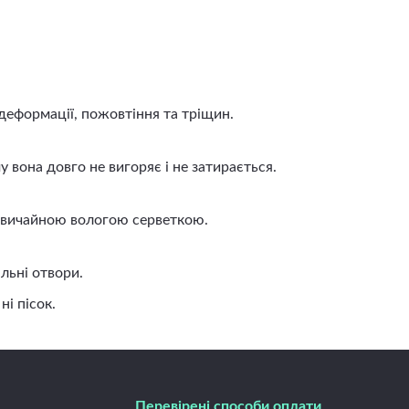
деформації, пожовтіння та тріщин.
вона довго не вигоряє і не затирається.
 звичайною вологою серветкою.
льні отвори.
і пісок.
Перевірені способи оплати