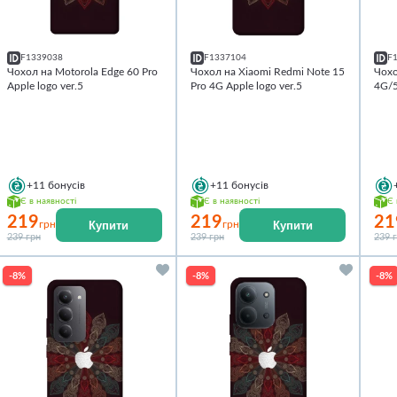
F1339038
F1337104
F
Чохол на Motorola Edge 60 Pro
Чохол на Xiaomi Redmi Note 15
Чохо
Apple logo ver.5
Pro 4G Apple logo ver.5
4G/5
+11
бонусів
+11
бонусів
Є в наявності
Є в наявності
Є 
219
219
21
Купити
Купити
грн
грн
239 грн
239 грн
239 
-8%
-8%
-8%