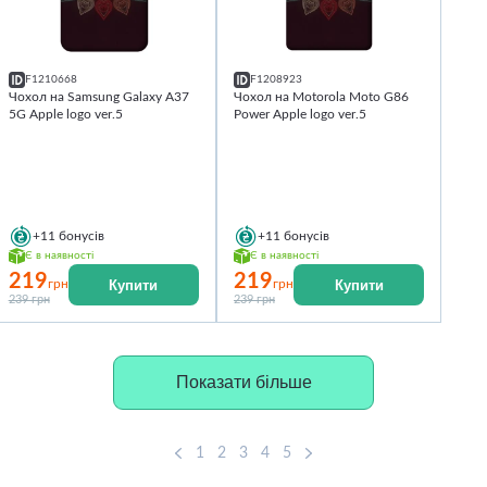
F1210668
F1208923
Чохол на Samsung Galaxy A37
Чохол на Motorola Moto G86
5G Apple logo ver.5
Power Apple logo ver.5
+11
бонусів
+11
бонусів
Є в наявності
Є в наявності
219
219
Купити
Купити
грн
грн
239 грн
239 грн
Показати більше
1
2
3
4
5