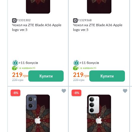
F1331302
F1329368
Чохол на ZTE Blade A56 Apple
Чохол на ZTE Blade A36 Apple
logo ver.5
logo ver.5
+11
бонусів
+11
бонусів
Є в наявності
Є в наявності
219
219
Купити
Купити
грн
грн
239 грн
239 грн
-8%
-8%