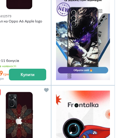
1612573
л на Oppo A6 Apple logo
5
+11
бонусів
в наявності
9
Купити
грн
грн