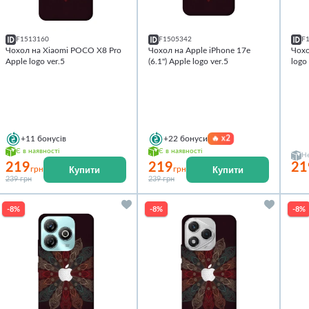
F1513160
F1505342
F
Чохол на Xiaomi POCO X8 Pro
Чохол на Apple iPhone 17e
Чохо
Apple logo ver.5
(6.1") Apple logo ver.5
logo
🔥
x2
+11
бонусів
+22
бонуси
Є в наявності
Є в наявності
Не
219
219
21
Купити
Купити
грн
грн
239 грн
239 грн
-8%
-8%
-8%