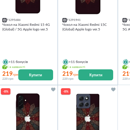
F1295686
F1291941
F
Чохол на Xiaomi Redmi 15 4G
Чохол на Xiaomi Redmi 15C
Чохо
(Global) / 5G Apple logo ver.5
(Global) Apple logo ver.5
5G A
+11
бонусів
+11
бонусів
Є в наявності
Є в наявності
Є 
219
219
21
Купити
Купити
грн
грн
239 грн
239 грн
239 
-8%
-8%