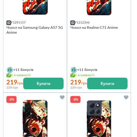
F1291157
F1212346
Чохол на Samsung Galaxy A57 5G
Чохол на Realme C71 Anime
Anime
+11
бонусів
+11
бонусів
Є в наявності
Є в наявності
219
219
Купити
Купити
грн
грн
239 грн
239 грн
-8%
-8%