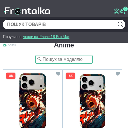
0
Популярне:
чохли на iPhone 18 Pro Max
Anime
Anime
-8%
-8%