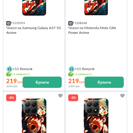
F1210393
F1208648
Чохол на Samsung Galaxy A37 5G
Чохол на Motorola Moto G86
Anime
Power Anime
+11
бонусів
+11
бонусів
Є в наявності
Є в наявності
219
219
Купити
Купити
грн
грн
239 грн
239 грн
-8%
-8%