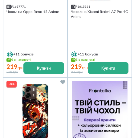
F1617771
F1615161
Чохол на Oppo Reno 15 Anime
Чохол на Xiaomi Redmi A7 Pro 4G
Anime
+11
бонусів
+11
бонусів
Є в наявності
Є в наявності
219
219
Купити
Купити
грн
грн
239 грн
239 грн
-8%