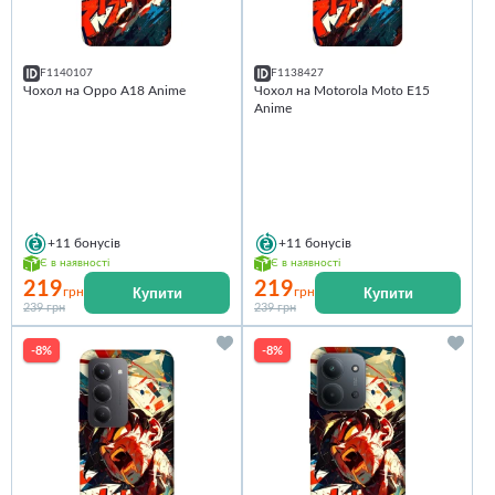
F1140107
F1138427
Чохол на Oppo A18 Anime
Чохол на Motorola Moto E15
Anime
+11
бонусів
+11
бонусів
Є в наявності
Є в наявності
219
219
Купити
Купити
грн
грн
239 грн
239 грн
-8%
-8%