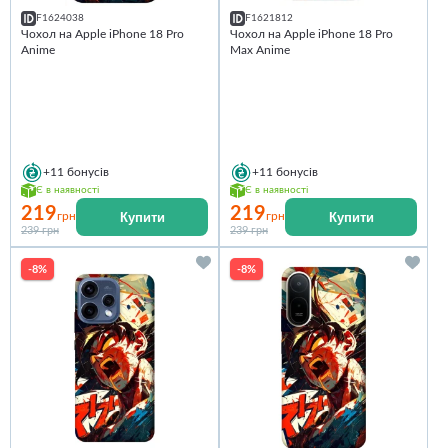
F1624038
F1621812
Чохол на Apple iPhone 18 Pro
Чохол на Apple iPhone 18 Pro
Anime
Max Anime
+11
бонусів
+11
бонусів
Є в наявності
Є в наявності
219
219
Купити
Купити
грн
грн
239 грн
239 грн
-8%
-8%