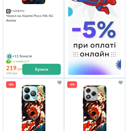
F1448292
Чохол на Xiaomi Poco M6 4G
Anime
+11
бонусів
Є в наявності
219
Купити
грн
239 грн
-8%
-8%