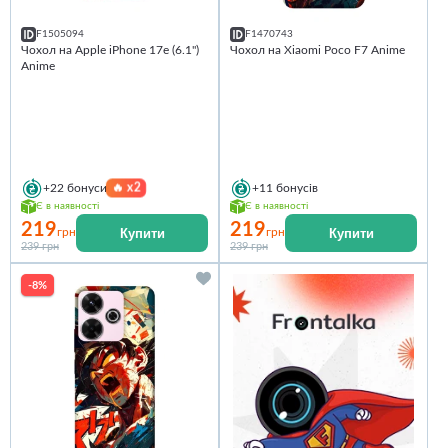
F1505094
F1470743
Чохол на Apple iPhone 17e (6.1")
Чохол на Xiaomi Poco F7 Anime
Anime
🔥
x2
+22
бонуси
+11
бонусів
Є в наявності
Є в наявності
219
219
Купити
Купити
грн
грн
239 грн
239 грн
-8%