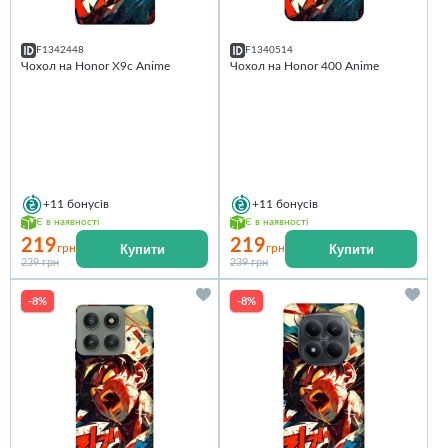
F1342448
F1340514
Чохол на Honor X9c Anime
Чохол на Honor 400 Anime
+11
бонусів
+11
бонусів
Є в наявності
Є в наявності
219
219
Купити
Купити
грн
грн
239 грн
239 грн
-8%
-8%