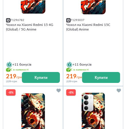
F1296782
F1293037
Чохол на Xiaomi Redmi 15 4G
Чохол на Xiaomi Redmi 15C
(Global) / 5G Anime
(Global) Anime
+11
бонусів
+11
бонусів
Є в наявності
Є в наявності
219
219
Купити
Купити
грн
грн
239 грн
239 грн
-8%
-8%