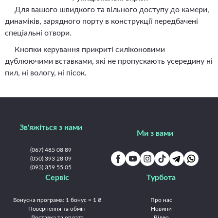
Для вашого швидкого та вільного доступу до камери,
динаміків, зарядного порту в конструкції передбачені
спеціальні отвори.
Кнопки керування прикриті силіконовими
дублюючими вставками, які не пропускають усередину ні
пил, ні вологу, ні пісок.
Зв'яжіться з нами
Ми з вами
(067) 485 08 89
(050) 393 28 09
(093) 359 55 05
Сервіс
Турбота
Бонусна програма: 1 бонус = 1 ₴
Про нас
Повернення та обмін
Новини
Доставка та оплата
Відео