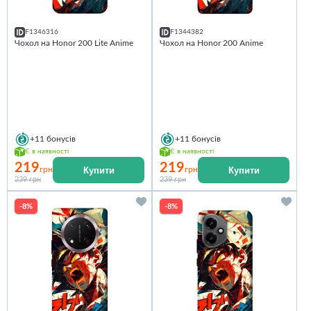
F1346316
F1344382
Чохол на Honor 200 Lite Anime
Чохол на Honor 200 Anime
+11
бонусів
+11
бонусів
Є в наявності
Є в наявності
219
219
Купити
Купити
грн
грн
239 грн
239 грн
-8%
-8%