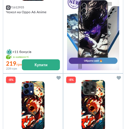
F1612935
Чохол на Oppo A6 Anime
+11
бонусів
Є в наявності
219
Купити
грн
239 грн
-8%
-8%