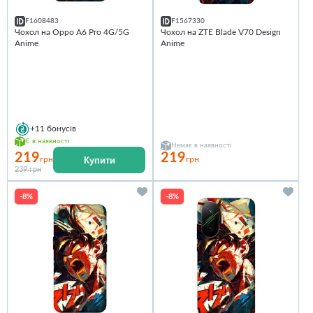
F1608483
F1567330
Чохол на Oppo A6 Pro 4G/5G
Чохол на ZTE Blade V70 Design
Anime
Anime
+11
бонусів
Є в наявності
Немає в наявності
219
219
Купити
грн
грн
239 грн
-8%
-8%