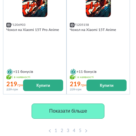
F1206903
F1205158
Чохол на Xiaomi 15T Pro Anime
Чохол на Xiaomi 15T Anime
+11
бонусів
+11
бонусів
Є в наявності
Є в наявності
219
219
Купити
Купити
грн
грн
239 грн
239 грн
Показати більше
1
2
3
4
5