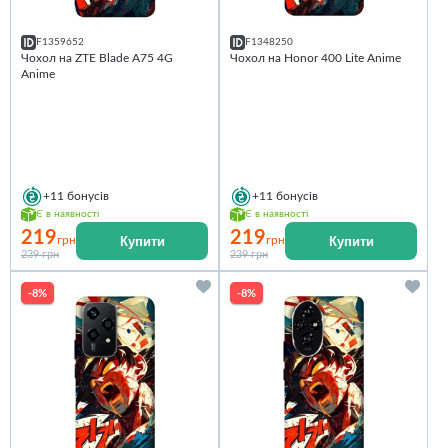
F1359652
F1348250
Чохол на ZTE Blade A75 4G
Чохол на Honor 400 Lite Anime
Anime
+11
бонусів
+11
бонусів
Є в наявності
Є в наявності
219
219
Купити
Купити
грн
грн
239 грн
239 грн
-8%
-8%