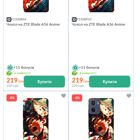
F1330844
F1328910
Чохол на ZTE Blade A56 Anime
Чохол на ZTE Blade A36 Anime
+11
бонусів
+11
бонусів
Є в наявності
Є в наявності
219
219
Купити
Купити
грн
грн
239 грн
239 грн
-8%
-8%