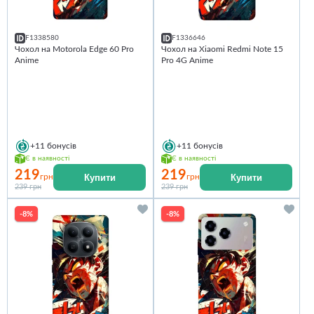
F1338580
F1336646
Чохол на Motorola Edge 60 Pro
Чохол на Xiaomi Redmi Note 15
Anime
Pro 4G Anime
+11
бонусів
+11
бонусів
Є в наявності
Є в наявності
219
219
Купити
Купити
грн
грн
239 грн
239 грн
-8%
-8%