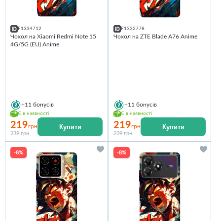
F1334712
F1332778
Чохол на Xiaomi Redmi Note 15
Чохол на ZTE Blade A76 Anime
4G/5G (EU) Anime
+11
бонусів
+11
бонусів
Є в наявності
Є в наявності
219
219
Купити
Купити
грн
грн
239 грн
239 грн
-8%
-8%