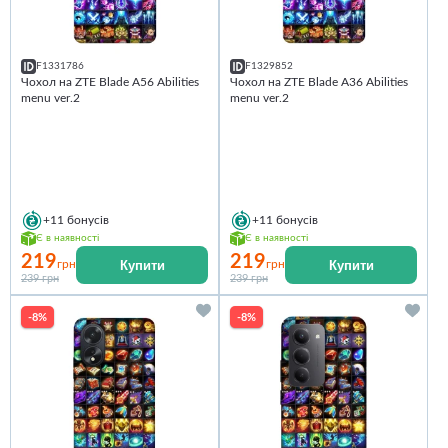
F1331786
F1329852
Чохол на ZTE Blade A56 Abilities
Чохол на ZTE Blade A36 Abilities
menu ver.2
menu ver.2
+11
бонусів
+11
бонусів
Є в наявності
Є в наявності
219
219
Купити
Купити
грн
грн
239 грн
239 грн
-8%
-8%