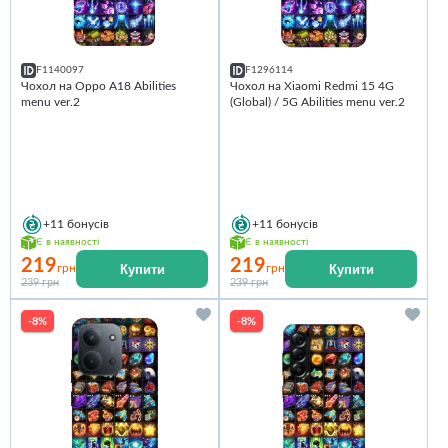
F1140097
F1296114
Чохол на Oppo A18 Abilities
Чохол на Xiaomi Redmi 15 4G
menu ver.2
(Global) / 5G Abilities menu ver.2
+11
бонусів
+11
бонусів
Є в наявності
Є в наявності
219
219
Купити
Купити
грн
грн
239 грн
239 грн
-8%
-8%