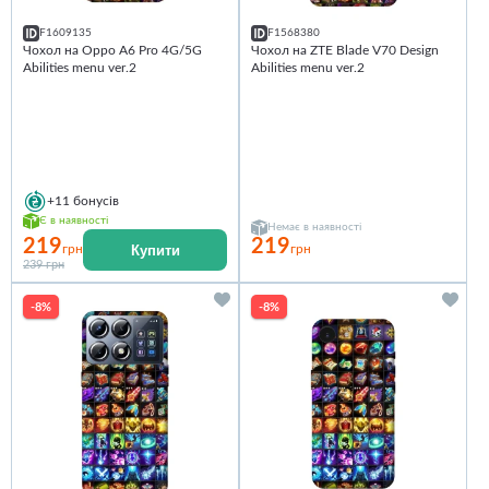
F1609135
F1568380
Чохол на Oppo A6 Pro 4G/5G
Чохол на ZTE Blade V70 Design
Abilities menu ver.2
Abilities menu ver.2
+11
бонусів
Є в наявності
Немає в наявності
219
219
Купити
грн
грн
239 грн
-8%
-8%