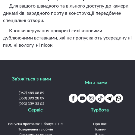
Для вашого швидкого та вільного доступу до камери,
динаміків, зарядного порту в конструкції передбачені
спеціальні отвори.
Кнопки керування прикриті силіконовими
дублюючими вставками, які не пропускають усередину ні
пил, ні вологу, ні пісок.
Зв'яжіться з нами
Ми з вами
(067) 485 08 89
(050) 393 28 09
(093) 359 55 05
Сервіс
Турбота
Бонусна програма: 1 бонус = 1 ₴
Про нас
Повернення та обмін
Новини
Доставка та оплата
Відео