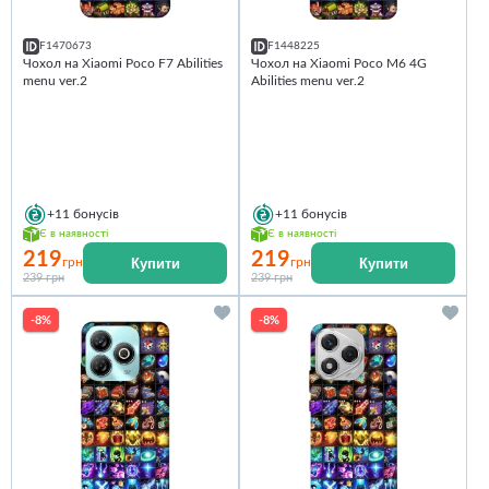
F1470673
F1448225
Чохол на Xiaomi Poco F7 Abilities
Чохол на Xiaomi Poco M6 4G
menu ver.2
Abilities menu ver.2
+11
бонусів
+11
бонусів
Є в наявності
Є в наявності
219
219
Купити
Купити
грн
грн
239 грн
239 грн
-8%
-8%