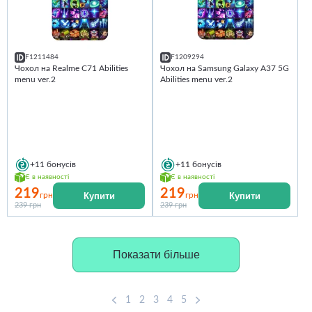
F1211484
F1209294
Чохол на Realme C71 Abilities
Чохол на Samsung Galaxy A37 5G
menu ver.2
Abilities menu ver.2
+11
бонусів
+11
бонусів
Є в наявності
Є в наявності
219
219
Купити
Купити
грн
грн
239 грн
239 грн
Показати більше
1
2
3
4
5