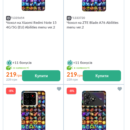
F1335654
F1333720
Чохол на Xiaomi Redmi Note 15
Чохол на ZTE Blade A76 Abilities
4G/5G (EU) Abilities menu ver.2
menu ver.2
+11
бонусів
+11
бонусів
Є в наявності
Є в наявності
219
219
Купити
Купити
грн
грн
239 грн
239 грн
-8%
-8%