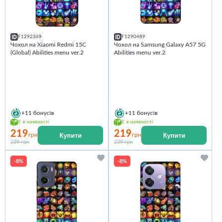
F1292369
F1290489
Чохол на Xiaomi Redmi 15C
Чохол на Samsung Galaxy A57 5G
(Global) Abilities menu ver.2
Abilities menu ver.2
+11
бонусів
+11
бонусів
Є в наявності
Є в наявності
219
219
Купити
Купити
грн
грн
239 грн
239 грн
-8%
-8%