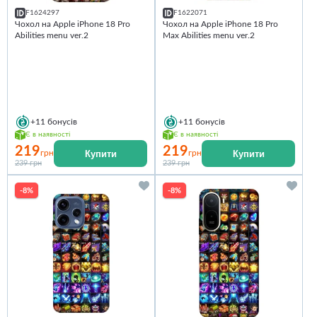
F1624297
F1622071
Чохол на Apple iPhone 18 Pro
Чохол на Apple iPhone 18 Pro
Abilities menu ver.2
Max Abilities menu ver.2
+11
бонусів
+11
бонусів
Є в наявності
Є в наявності
219
219
Купити
Купити
грн
грн
239 грн
239 грн
-8%
-8%