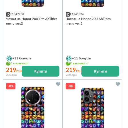
F1347258
F1345324
Чохол на Honor 200 Lite Abilities
Чохол на Honor 200 Abilities
menu ver.2
menu ver.2
+11
бонусів
+11
бонусів
Є в наявності
Є в наявності
219
219
Купити
Купити
грн
грн
239 грн
239 грн
-8%
-8%