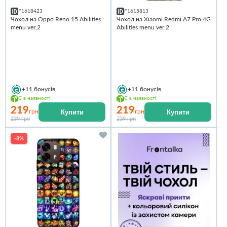
F1618423
F1615813
Чохол на Oppo Reno 15 Abilities
Чохол на Xiaomi Redmi A7 Pro 4G
menu ver.2
Abilities menu ver.2
+11
бонусів
+11
бонусів
Є в наявності
Є в наявності
219
219
Купити
Купити
грн
грн
239 грн
239 грн
-8%