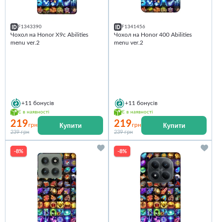
F1343390
F1341456
Чохол на Honor X9c Abilities
Чохол на Honor 400 Abilities
menu ver.2
menu ver.2
+11
бонусів
+11
бонусів
Є в наявності
Є в наявності
219
219
Купити
Купити
грн
грн
239 грн
239 грн
-8%
-8%