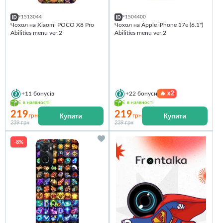
F1513044
F1504400
Чохол на Xiaomi POCO X8 Pro
Чохол на Apple iPhone 17e (6.1")
Abilities menu ver.2
Abilities menu ver.2
🔥
x2
+11
бонусів
+22
бонуси
Є в наявності
Є в наявності
219
219
Купити
Купити
грн
грн
239 грн
239 грн
-8%