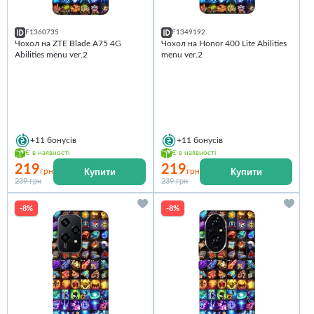
F1360735
F1349192
Чохол на ZTE Blade A75 4G
Чохол на Honor 400 Lite Abilities
Abilities menu ver.2
menu ver.2
+11
бонусів
+11
бонусів
Є в наявності
Є в наявності
219
219
Купити
Купити
грн
грн
239 грн
239 грн
-8%
-8%