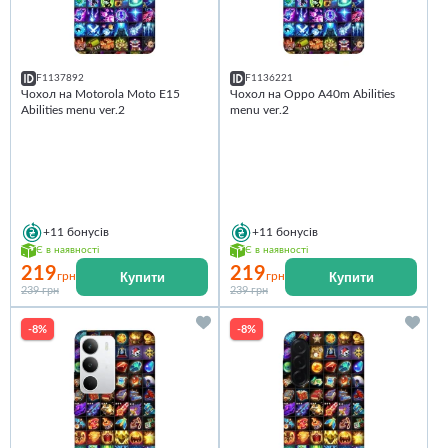
F1137892
F1136221
Чохол на Motorola Moto E15
Чохол на Oppo A40m Abilities
Abilities menu ver.2
menu ver.2
+11
бонусів
+11
бонусів
Є в наявності
Є в наявності
219
219
Купити
Купити
грн
грн
239 грн
239 грн
-8%
-8%