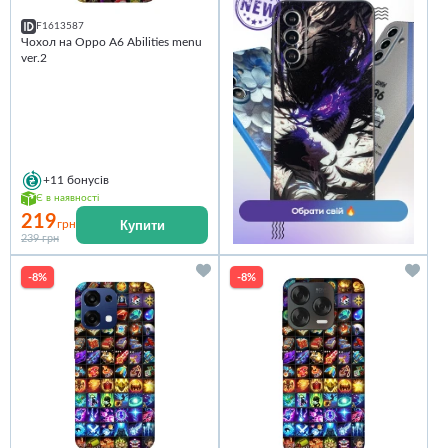
F1613587
Чохол на Oppo A6 Abilities menu
ver.2
+11
бонусів
Є в наявності
219
Купити
грн
239 грн
-8%
-8%