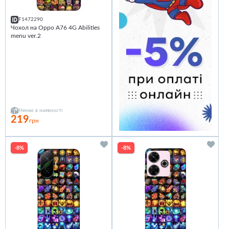
F1472290
Чохол на Oppo A76 4G Abilities
menu ver.2
Немає в наявності
219
грн
-8%
-8%