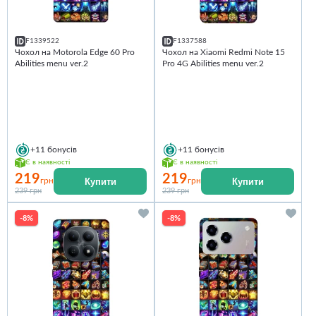
F1339522
F1337588
Чохол на Motorola Edge 60 Pro
Чохол на Xiaomi Redmi Note 15
Abilities menu ver.2
Pro 4G Abilities menu ver.2
+11
бонусів
+11
бонусів
Є в наявності
Є в наявності
219
219
Купити
Купити
грн
грн
239 грн
239 грн
-8%
-8%