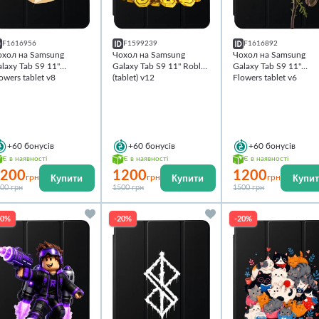
F1616956
F1599239
F1616892
охол на Samsung
Чохол на Samsung
Чохол на Samsung
laxy Tab S9 11''
Galaxy Tab S9 11'' Roblox
Galaxy Tab S9 11''
owers tablet v8
(tablet) v12
Flowers tablet v6
+60
бонусів
+60
бонусів
+60
бонусів
Є в наявності
Є в наявності
Є в наявності
200
1200
1200
Купити
Купити
Купи
грн
грн
грн
00 грн
1500 грн
1500 грн
20%
-20%
-20%