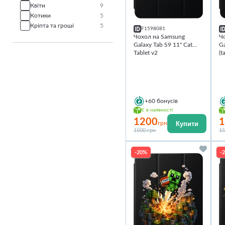
Квіти
9
Котики
5
Кріпта та гроші
5
F1598081
Чохол на Samsung
Ч
Galaxy Tab S9 11'' Cat
Ga
Tablet v2
(t
+60
бонусів
Є в наявності
1200
1
Купити
грн
1500 грн
15
-20%
-