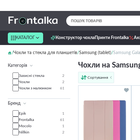
КАТАЛОГ
Конструктор чохла
Принти Frontalka
Ак
Чохли та стекла для планшетів
Samsung (tablet)
Samsung Galax
Чохли на Samsung 
Категорія
Захисні стекла
2
Сортування
Чохли
2
від дешевих до дорогих
Чохли з малюнком
61
від дорогих до дешевих
за іменем
Бренд
новинки
Epik
1
Frontalka
61
Mocolo
1
Nillkin
2