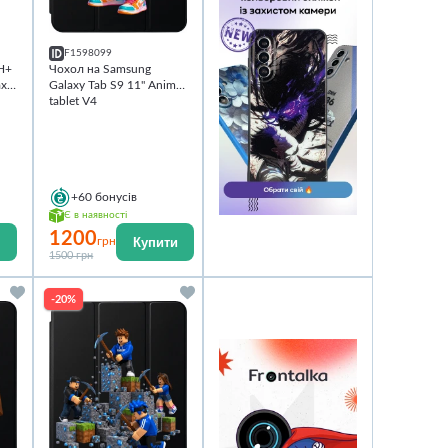
F1598099
(H+
Чохол на Samsung
axy
Galaxy Tab S9 11'' Anime
tablet V4
+60
бонусів
Є в наявності
1200
Купити
грн
1500 грн
-20%