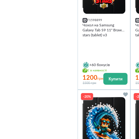
F1598899
Чохол на Samsung
Ч
Galaxy Tab S9 11'' Brawl
Ga
stars (tablet) v3
ta
+60
бонусів
Є в наявності
1200
1
Купити
грн
1500 грн
15
-20%
-