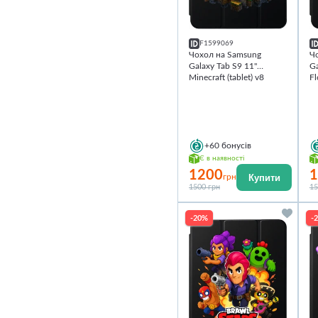
F1599069
Чохол на Samsung
Ч
Galaxy Tab S9 11''
Ga
Minecraft (tablet) v8
Fl
+60
бонусів
Є в наявності
1200
1
Купити
грн
1500 грн
15
-20%
-