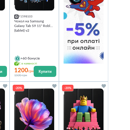
F1598103
Чохол на Samsung
Galaxy Tab S9 11'' Roblox
(tablet) v2
+60
бонусів
Є в наявності
1200
ти
Купити
грн
1500 грн
-20%
-20%