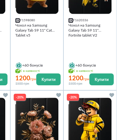
F1598080
F1620336
Чохол на Samsung
Чохол на Samsung
Galaxy Tab S9 11'' Cat
Galaxy Tab S9 11''
Tablet v5
Fortnite tablet V2
+60
бонусів
+60
бонусів
Є в наявності
Є в наявності
1200
1200
ти
Купити
Купити
грн
грн
1500 грн
1500 грн
-20%
-20%