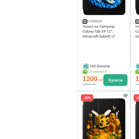
F1599035
Чохол на Samsung
Ч
Galaxy Tab S9 11''
Ga
Minecraft (tablet) v7
st
+60
бонусів
Є в наявності
1200
1
Купити
грн
1500 грн
15
-20%
-