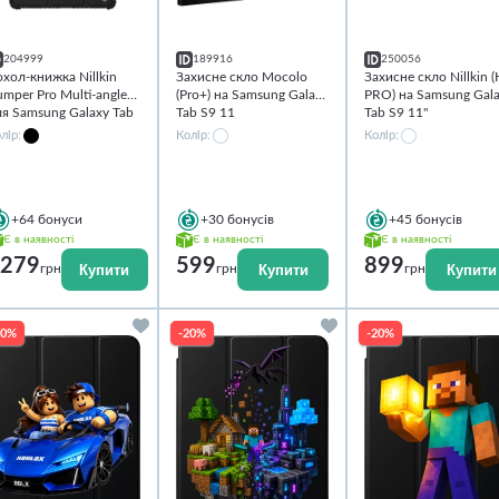
204999
189916
250056
хол-книжка Nillkin
Захисне скло Mocolo
Захисне скло Nillkin 
mper Pro Multi-angle
(Pro+) на Samsung Galaxy
PRO) на Samsung Gal
я Samsung Galaxy Tab
Tab S9 11
Tab S9 11''
 11''
лір:
Колір:
Колір:
+64
бонуси
+30
бонусів
+45
бонусів
Є в наявності
Є в наявності
Є в наявності
279
599
899
Купити
Купити
Купити
грн
грн
грн
20%
-20%
-20%