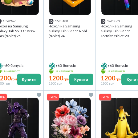
F1598967
F1598100
F1620369
охол на Samsung
Чохол на Samsung
Чохол на Samsung
laxy Tab S9 11'' Brawl
Galaxy Tab S9 11'' Roblox
Galaxy Tab S9 11''
ars (tablet) v5
(tablet) v4
Fortnite tablet V3
+60
бонусів
+60
бонусів
+60
бонусів
Є в наявності
Є в наявності
Є в наявності
200
1200
1200
Купити
Купити
Купи
грн
грн
грн
00 грн
1500 грн
1500 грн
20%
-20%
-20%