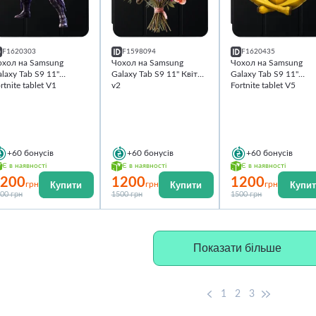
F1620303
F1598094
F1620435
охол на Samsung
Чохол на Samsung
Чохол на Samsung
laxy Tab S9 11''
Galaxy Tab S9 11'' Квіти
Galaxy Tab S9 11''
rtnite tablet V1
v2
Fortnite tablet V5
+60
бонусів
+60
бонусів
+60
бонусів
Є в наявності
Є в наявності
Є в наявності
200
1200
1200
Купити
Купити
Купи
грн
грн
грн
00 грн
1500 грн
1500 грн
Показати більше
1
2
3