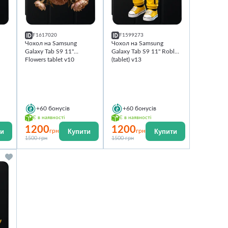
F1617020
F1599273
Чохол на Samsung
Чохол на Samsung
Galaxy Tab S9 11''
Galaxy Tab S9 11'' Roblox
Flowers tablet v10
(tablet) v13
+60
бонусів
+60
бонусів
Є в наявності
Є в наявності
1200
1200
ти
Купити
Купити
грн
грн
1500 грн
1500 грн