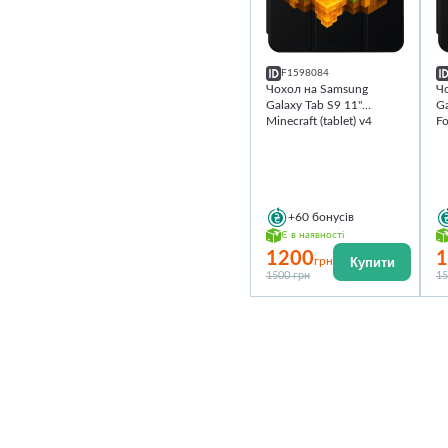
F1598084
Чохол на Samsung
Ч
Galaxy Tab S9 11''
Ga
Minecraft (tablet) v4
Fo
+60
бонусів
Є в наявності
1200
1
Купити
грн
1500 грн
15