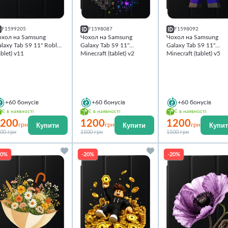
F1599205
F1598087
F1598092
охол на Samsung
Чохол на Samsung
Чохол на Samsung
laxy Tab S9 11'' Roblox
Galaxy Tab S9 11''
Galaxy Tab S9 11''
ablet) v11
Minecraft (tablet) v2
Minecraft (tablet) v5
+60
бонусів
+60
бонусів
+60
бонусів
Є в наявності
Є в наявності
Є в наявності
200
1200
1200
Купити
Купити
Купи
грн
грн
грн
00 грн
1500 грн
1500 грн
20%
-20%
-20%