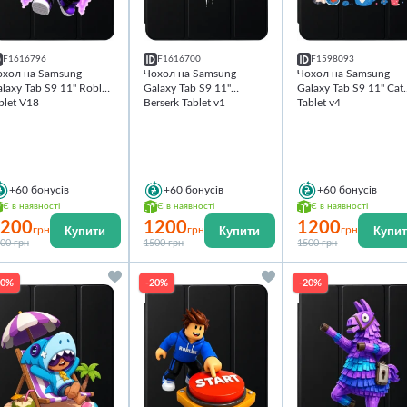
F1616796
F1616700
F1598093
охол на Samsung
Чохол на Samsung
Чохол на Samsung
laxy Tab S9 11'' Roblox
Galaxy Tab S9 11''
Galaxy Tab S9 11'' Cat
blet V18
Berserk Tablet v1
Tablet v4
+60
бонусів
+60
бонусів
+60
бонусів
Є в наявності
Є в наявності
Є в наявності
200
1200
1200
Купити
Купити
Купи
грн
грн
грн
00 грн
1500 грн
1500 грн
20%
-20%
-20%