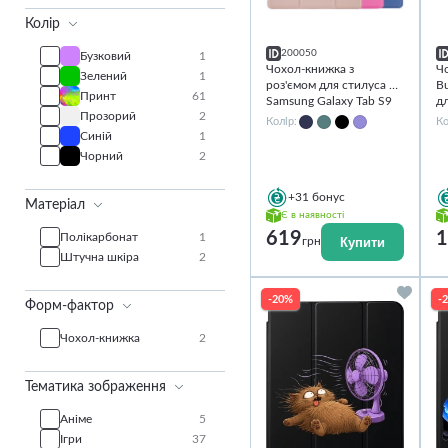
Колір
200050
Бузковий
1
Чохол-книжка з
Чо
Зелений
1
роз'ємом для стилуса на
Bu
Принт
61
Samsung Galaxy Tab S9
дл
Прозорий
2
11''
S9
Колір:
Ко
Синій
1
Чорний
2
+31
бонус
Матеріал
Є в наявності
619
1
Полікарбонат
1
Купити
грн
Штучна шкіра
2
-20%
-
Форм-фактор
Чохол-книжка
2
Тематика зображення
Аніме
5
Ігри
37