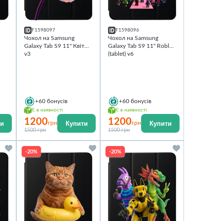
F1598097
F1598096
Чохол на Samsung
Чохол на Samsung
Galaxy Tab S9 11'' Квіти
Galaxy Tab S9 11'' Roblox
v3
(tablet) v6
+60
бонусів
+60
бонусів
Є в наявності
Є в наявності
1200
1200
ти
Купити
Купити
грн
грн
1500 грн
1500 грн
-20%
-20%