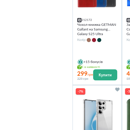
212172
Чохол-книжка GETMAN
За
Gallant на Samsung
C
Galaxy S25 Ultra
Ga
Колір:
Ко
+15
бонусів
Є в наявності
299
4
Купити
грн
329 грн
59
-7%
-