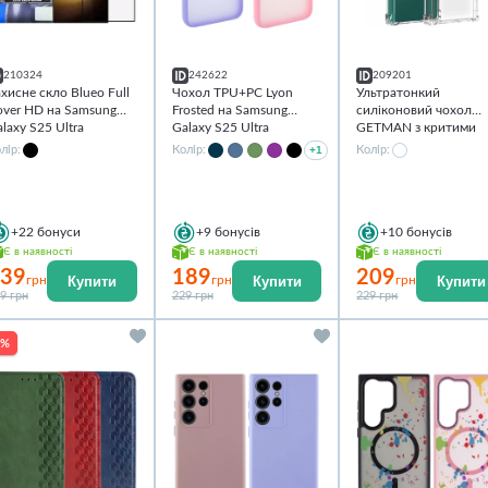
210324
242622
209201
хисне скло Blueo Full
Чохол TPU+PC Lyon
Ультратонкий
over HD на Samsung
Frosted на Samsung
силіконовий чохол
laxy S25 Ultra
Galaxy S25 Ultra
GETMAN з критими
бортами та камерою
лір:
Колір:
+1
Колір:
для Samsung Galaxy 
Ultra
+22
бонуси
+9
бонусів
+10
бонусів
Є в наявності
Є в наявності
Є в наявності
39
189
209
Купити
Купити
Купити
грн
грн
грн
9 грн
229 грн
229 грн
5%