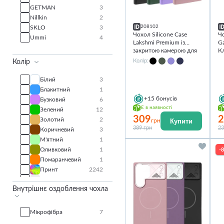
GETMAN
3
Nillkin
2
208102
SKLO
3
Чохол Silicone Case
Ч
Ummi
4
Lakshmi Premium із
Ga
закритою камерою для
К
Samsung Galaxy S25
Колір:
Колір
Ultra
Білий
3
Блакитний
1
+15
бонусів
Бузковий
6
Є в наявності
Зелений
12
309
2
Золотий
2
Купити
грн
389 грн
23
Коричневий
3
М'ятний
1
Оливковий
1
-
Помаранчевий
1
Принт
2242
Прозорий
13
Внутрішнє оздоблення чохла
Різнокольоровий
10
Рожевий
6
Синій
11
Мікрофібра
7
Сірий
5