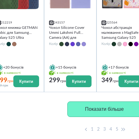
212219
243157
225564
охол книжка GETMAN
Чохол Silicone Cover
Чохол абстракція
ubic для Samsung
Ummi Lakshmi Full
малювання з MagSafe
laxy S25 Ultra
Camera (AA) для
Samsung Galaxy S25
Samsung Galaxy S25
Ultra
лір:
Колір:
Колір:
Ultra
+20
бонусів
+15
бонусів
+17
бонусів
Є в наявності
Є в наявності
Є в наявності
99
299
349
Купити
Купити
Купити
грн
грн
грн
9 грн
Показати більше
1
2
3
4
5