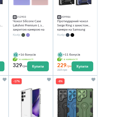
212903
209986
Чохол Silicone Case
Протиударний чохол
e
Lakshmi Premium L з
Serge Ring з захистом
закритою камерою на
камери на Samsung
Samsung Galaxy S25
Galaxy S25 Ultra
Колір:
Колір:
Ultra
+16
бонусів
+11
бонусів
Є в наявності
Є в наявності
329
229
Купити
Купити
грн
грн
319 грн
-17%
-8%