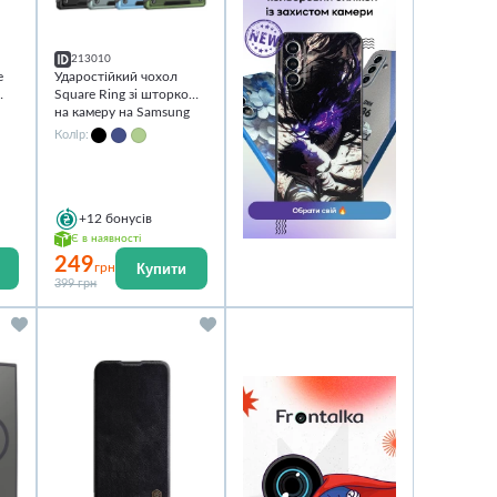
213010
e
Ударостійкий чохол
Square Ring зi шторкою
на камеру на Samsung
Galaxy S25 Ultra
Колір:
+12
бонусів
Є в наявності
249
Купити
грн
399 грн