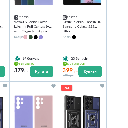
223353
255733
Чохол Silicone Cover
Захисне скло Ganesh на
м
Lakshmi Full Camera (AA)
Samsung Galaxy S25
with Magnetic Fit для
Ultra
Samsung Galaxy S25
Колір:
Колір:
Ultra
+19
бонусів
+20
бонусів
Є в наявності
Є в наявності
379
399
Купити
Купити
грн
грн
549 грн
-28%