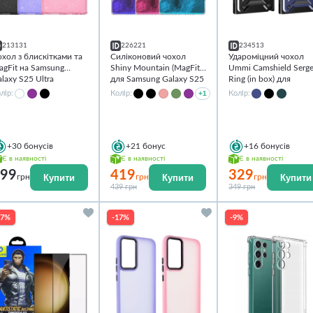
213131
226221
234513
хол з блискітками та
Силіконовий чохол
Удароміцний чохол
agFit на Samsung
Shiny Mountain (MagFit)
Ummi Camshield Serg
laxy S25 Ultra
для Samsung Galaxy S25
Ring (in box) для
Ultra
Samsung Galaxy S25
лір:
Колір:
+1
Колір:
Ultra
+30
бонусів
+21
бонус
+16
бонусів
Є в наявності
Є в наявності
Є в наявності
99
419
329
Купити
Купити
Купити
грн
грн
грн
439 грн
349 грн
27%
-17%
-9%