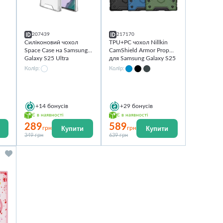
207439
217170
Силіконовий чохол
TPU+PC чохол Nillkin
Space Case на Samsung
CamShield Armor Prop
Galaxy S25 Ultra
для Samsung Galaxy S25
Ultra
Колір:
Колір:
S25
+14
бонусів
+29
бонусів
Є в наявності
Є в наявності
289
589
Купити
Купити
грн
грн
349 грн
639 грн