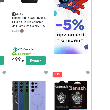
229034
Шкіряний чохол-книжка
Nillkin Qin Pro Camshield
для Samsung Galaxy S25
Ultra
Колір:
+25
бонусів
Є в наявності
499
Купити
грн
-27%