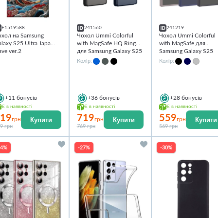
F1519588
241560
241219
охол на Samsung
Чохол Ummi Colorful
Чохол Ummi Colorful
laxy S25 Ultra Japa
with MagSafe HQ Ring
with MagSafe для
ve ver.2
для Samsung Galaxy S25
Samsung Galaxy S25
Ultra
Ultra
Колір:
Колір:
+11
бонусів
+36
бонусів
+28
бонусів
Є в наявності
Є в наявності
Є в наявності
19
719
559
Купити
Купити
Купити
грн
грн
грн
9 грн
769 грн
569 грн
24%
-27%
-30%