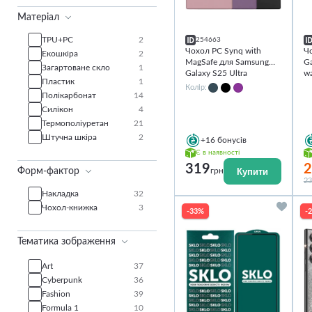
Фіолетовий
5
Матеріал
Червоний
2
Чорний
22
TPU+PC
2
254663
Чохол PC Synq with
Ч
Екошкіра
2
MagSafe для Samsung
Ga
Загартоване скло
1
Galaxy S25 Ultra
wa
Пластик
1
Колір:
Полікарбонат
14
Силікон
4
Термополіуретан
21
Штучна шкіра
2
+16
бонусів
Є в наявності
319
2
Купити
Форм-фактор
грн
23
Накладка
32
Чохол-книжка
3
-33%
-
Тематика зображення
Art
37
Cyberpunk
36
Fashion
39
Formula 1
10