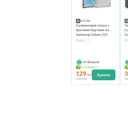
222386
Силіконовий чохол з
Ч
критими бортами на
C
Samsung Galaxy S25
Ga
Ultra
Колір:
Ко
+6
бонусів
Є в наявності
129
3
Купити
грн
139 грн
41