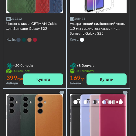
212212
208476
Чохол книжка GETMAN Cubic
Ультратонкий силіконовий чохол
для Samsung Galaxy S25
1,5 мм з захистом камери на
Samsung Galaxy S25
Колір:
Колір:
+20
бонусів
+8
бонусів
Є в наявності
Є в наявності
399
169
Купити
Купити
грн
грн
419 грн
179 грн