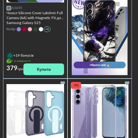
223255
Чохол Silicone Cover Lakshmi Full
Camera (AA) with Magnetic Fit для
Samsung Galaxy S25
Колір:
+1
+19
бонусів
Є в наявності
379
Купити
грн
-9%