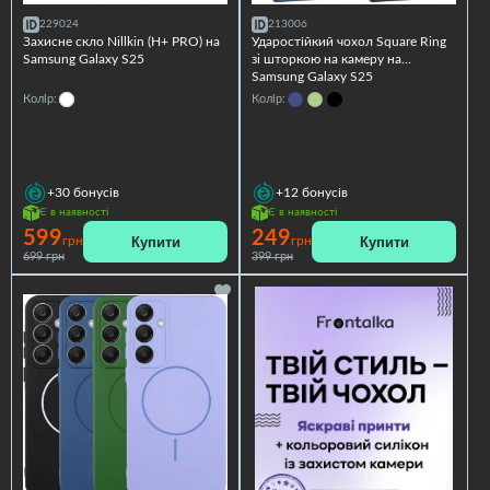
229024
213006
Захисне скло Nillkin (H+ PRO) на
Ударостійкий чохол Square Ring
Samsung Galaxy S25
зi шторкою на камеру на
Samsung Galaxy S25
Колір:
Колір:
+30
бонусів
+12
бонусів
Є в наявності
Є в наявності
599
249
Купити
Купити
грн
грн
699 грн
399 грн