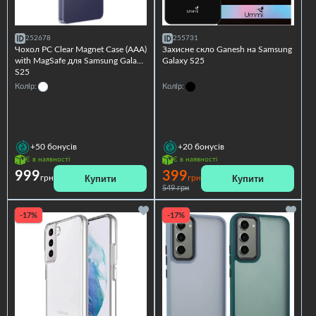
252678
255731
Чохол PC Clear Magnet Case (AAA)
Захисне скло Ganesh на Samsung
with MagSafe для Samsung Galaxy
Galaxy S25
S25
Колір:
Колір:
+50
бонусів
+20
бонусів
Є в наявності
Є в наявності
999
399
Купити
Купити
грн
грн
549 грн
-17%
-17%