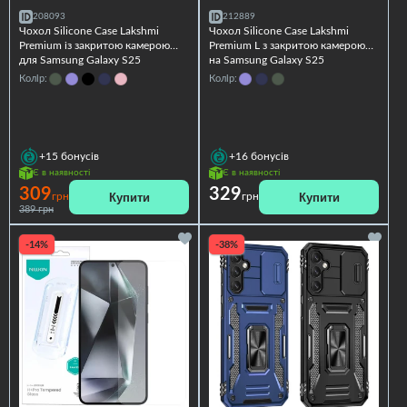
208093
212889
Чохол Silicone Case Lakshmi
Чохол Silicone Case Lakshmi
Premium із закритою камерою
Premium L з закритою камерою
для Samsung Galaxy S25
на Samsung Galaxy S25
Колір:
Колір:
+15
бонусів
+16
бонусів
Є в наявності
Є в наявності
309
329
Купити
Купити
грн
грн
389 грн
-14%
-38%