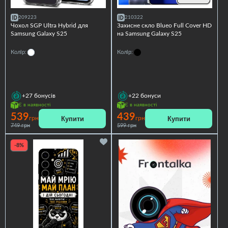
209223
210322
Чохол SGP Ultra Hybrid для
Захисне скло Blueo Full Cover HD
Samsung Galaxy S25
на Samsung Galaxy S25
Колір:
Колір:
+27
бонусів
+22
бонуси
Є в наявності
Є в наявності
539
439
Купити
Купити
грн
грн
749 грн
599 грн
-8%