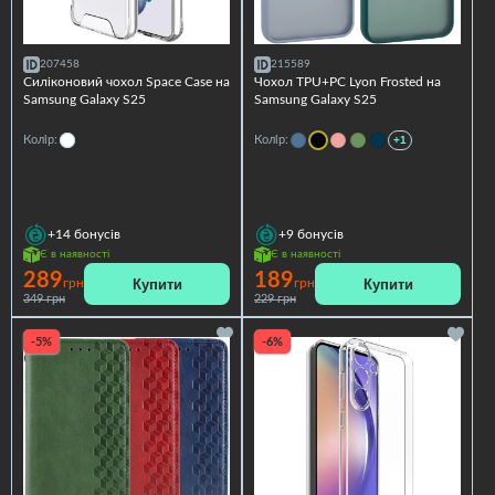
207458
215589
Силіконовий чохол Space Case на
Чохол TPU+PC Lyon Frosted на
Samsung Galaxy S25
Samsung Galaxy S25
Колір:
Колір:
+1
+14
бонусів
+9
бонусів
Є в наявності
Є в наявності
289
189
Купити
Купити
грн
грн
349 грн
229 грн
-5%
-6%