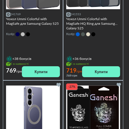
241769
241553
Чохол Ummi Colorful with
Чохол Ummi Colorful with
MagSafe для Samsung Galaxy S25
MagSafe HQ Ring для Samsung
Galaxy S25
Колір:
Колір:
+38
бонусів
+36
бонусів
Є в наявності
Є в наявності
769
719
Купити
Купити
грн
грн
769 грн
-27%