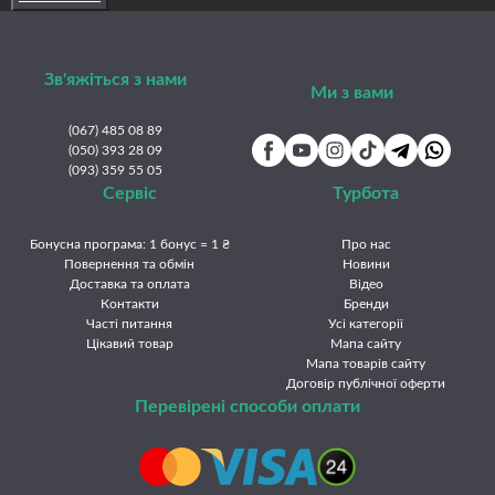
Кам'янець-Подільський
Кам'янське
Київ
Краматорськ
Кременчук
Кривий Ріг
Кропивницький
Луцьк
Львів
Зв'яжіться з нами
Миколаїв
Мукачево
Нікополь
Одеса
Олександрія
Ми з вами
Павлоград
Полтава
Рівне
Слов'янськ
Суми
Тернопіль
(067) 485 08 89
Ужгород
(050) 393 28 09
Умань
Харків
Херсон
Хмельницький
Черкаси
(093) 359 55 05
Чернівці
Чернігів
Сервіс
Турбота
Бонусна програма: 1 бонус = 1 ₴
Про нас
Повернення та обмін
Новини
Доставка та оплата
Відео
Контакти
Бренди
Часті питання
Усі категорії
Цікавий товар
Мапа сайту
Мапа товарів сайту
Договір публічної оферти
Перевірені способи оплати