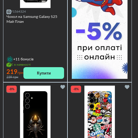
F1564324
Чохол на Samsung Galaxy S25
Май План
+11
бонусів
Є в наявності
219
Купити
грн
239 грн
-8%
-8%