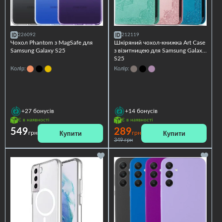
226092
212119
Чохол Phantom з MagSafe для
Шкіряний чохол-книжка Art Case
Samsung Galaxy S25
з візитницею для Samsung Galaxy
S25
Колір:
Колір:
+27
бонусів
+14
бонусів
Є в наявності
Є в наявності
549
289
Купити
Купити
грн
грн
349 грн