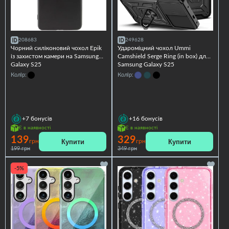
208683
249628
Чорний силіконовий чохол Epik
Удароміцний чохол Ummi
із захистом камери на Samsung
Camshield Serge Ring (in box) для
Galaxy S25
Samsung Galaxy S25
Колір:
Колір:
+7
бонусів
+16
бонусів
Є в наявності
Є в наявності
139
329
Купити
Купити
грн
грн
199 грн
349 грн
-5%