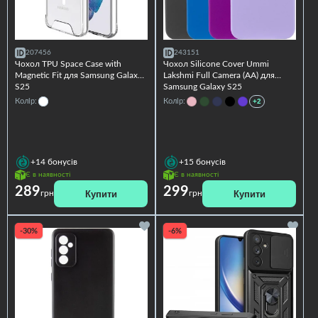
207456
243151
Чохол TPU Space Case with
Чохол Silicone Cover Ummi
Magnetic Fit для Samsung Galaxy
Lakshmi Full Camera (AA) для
S25
Samsung Galaxy S25
Колір:
Колір:
+2
+14
бонусів
+15
бонусів
Є в наявності
Є в наявності
289
299
Купити
Купити
грн
грн
-30%
-6%