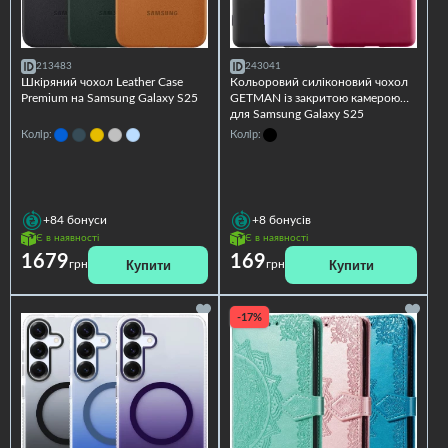
213483
243041
Шкіряний чохол Leather Case
Кольоровий силіконовий чохол
Premium на Samsung Galaxy S25
GETMAN із закритою камерою
для Samsung Galaxy S25
Колір:
Колір:
+84
бонуси
+8
бонусів
Є в наявності
Є в наявності
1679
169
Купити
Купити
грн
грн
-17%