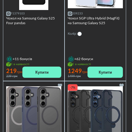
F1379103
209233
Чохол на Samsung Galaxy S25
Чохол SGP Ultra Hybrid (MagFit)
Four pandas
на Samsung Galaxy S25
Колір:
+11
бонусів
+62
бонуси
Є в наявності
Є в наявності
219
1249
Купити
Купити
грн
грн
239 грн
1499 грн
-7%