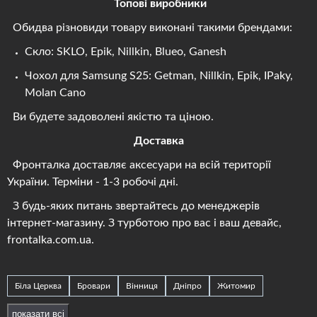
Топові виробники
Обидва різновиди товару виконані такими брендами:
Скло: SKLO, Epik, Nillkin, Blueo, Ganesh
Чохол для Samsung S25: Getman, Nillkin, Epik, IPaky,
Molan Cano
Ви будете задоволені якістю та ціною.
Доставка
Фронталка доставляє аксесуари на всій території
України. Терміни - 1-3 робочі дні.
З будь-яких питань звертайтесь до менеджерів
інтернет-магазину. З турботою про вас і ваш девайс,
frontalka.com.ua.
Біла Церква
Бровари
Вінниця
Дніпро
Житомир
Запоріжжя
Івано-Франківськ
Ізмаїл
Ізюм
показати всі