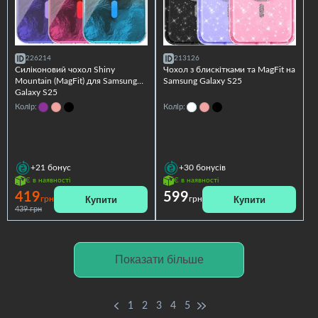
226214
213126
Силіконовий чохол Shiny
Чохол з блискітками та MagFit на
Mountain (MagFit) для Samsung
Samsung Galaxy S25
Galaxy S25
Колір:
Колір:
+21
бонус
+30
бонусів
Є в наявності
Є в наявності
419
599
Купити
Купити
грн
грн
439 грн
Показати більше
1
2
3
4
5