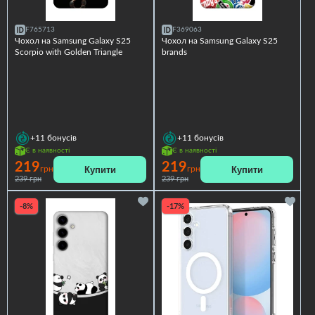
F765713
F369063
Чохол на Samsung Galaxy S25
Чохол на Samsung Galaxy S25
Scorpio with Golden Triangle
brands
+11
бонусів
+11
бонусів
Є в наявності
Є в наявності
219
219
Купити
Купити
грн
грн
239 грн
239 грн
-8%
-17%