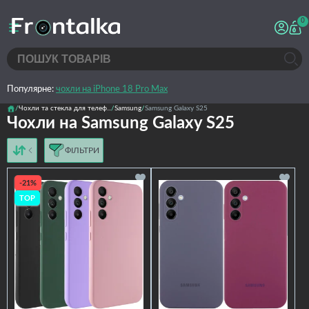
0
Популярне:
чохли на iPhone 18 Pro Max
Чохли та стекла для телеф...
Samsung
Samsung Galaxy S25
Чохли на Samsung Galaxy S25
ФІЛЬТРИ
від дешевих до дорогих
від дорогих до дешевих
-21%
за іменем
TOP
новинки