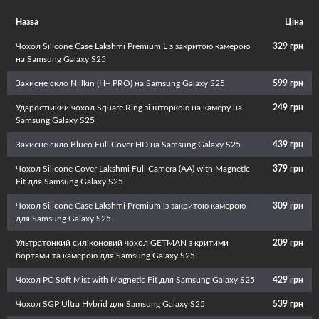
Назва
Ціна
Чохол Silicone Case Lakshmi Premium L з закритою камерою
329 грн
на Samsung Galaxy S25
Захисне скло Nillkin (H+ PRO) на Samsung Galaxy S25
599 грн
Ударостійкий чохол Square Ring зi шторкою на камеру на
249 грн
Samsung Galaxy S25
Захисне скло Blueo Full Cover HD на Samsung Galaxy S25
439 грн
Чохол Silicone Cover Lakshmi Full Camera (AA) with Magnetic
379 грн
Fit для Samsung Galaxy S25
Чохол Silicone Case Lakshmi Premium із закритою камерою
309 грн
для Samsung Galaxy S25
Ультратонкий силіконовий чохол GETMAN з критими
209 грн
бортами та камерою для Samsung Galaxy S25
Чохол PC Soft Mist with Magnetic Fit для Samsung Galaxy S25
429 грн
Чохол SGP Ultra Hybrid для Samsung Galaxy S25
539 грн