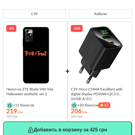
СЗУ
Кабели
-8%
-10%
Чехол на ZTE Blade V40 Vita
СЗУ Hoco CS84A Excellent with
Halloween aesthetic ver.2
digital display PD30W+QC3.0
(1USB-A/1C)
🔥
x2
+11
бонусов
+20
бонусов
219
206
грн
грн
239 грн
229 грн
Добавить в корзину за 425 грн