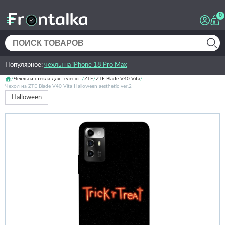
0
Популярное:
чехлы на iPhone 18 Pro Max
Чехлы и стекла для телефо...
ZTE
ZTE Blade V40 Vita
Чехол на ZTE Blade V40 Vita Halloween aesthetic ver.2
Halloween