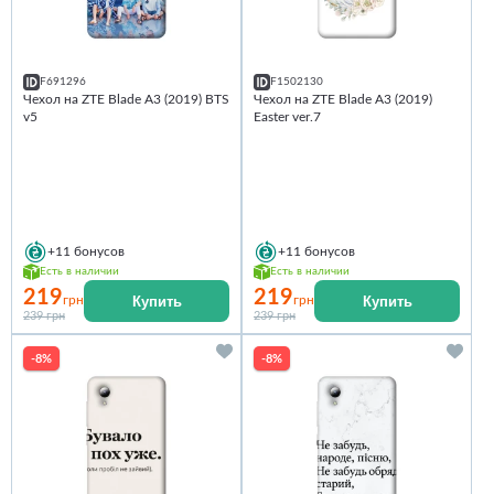
F691296
F1502130
Чехол на ZTE Blade A3 (2019) BTS
Чехол на ZTE Blade A3 (2019)
v5
Easter ver.7
+11
бонусов
+11
бонусов
Есть в наличии
Есть в наличии
219
219
Купить
Купить
грн
грн
239 грн
239 грн
-8%
-8%