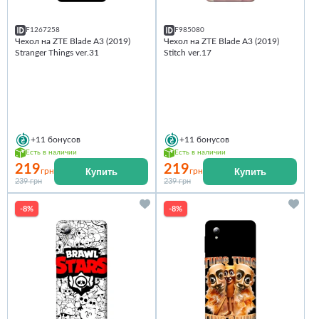
F1267258
F985080
Чехол на ZTE Blade A3 (2019)
Чехол на ZTE Blade A3 (2019)
Stranger Things ver.31
Stitch ver.17
+11
бонусов
+11
бонусов
Есть в наличии
Есть в наличии
219
219
Купить
Купить
грн
грн
239 грн
239 грн
-8%
-8%