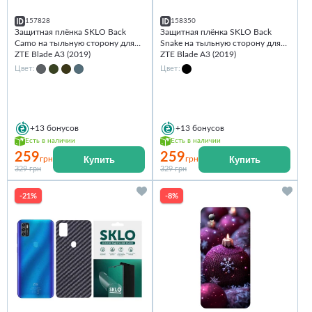
157828
158350
Защитная плёнка SKLO Back
Защитная плёнка SKLO Back
Camo на тыльную сторону для
Snake на тыльную сторону для
ZTE Blade A3 (2019)
ZTE Blade A3 (2019)
Цвет:
Цвет:
+13
бонусов
+13
бонусов
Есть в наличии
Есть в наличии
259
259
Купить
Купить
грн
грн
329 грн
329 грн
-21%
-8%