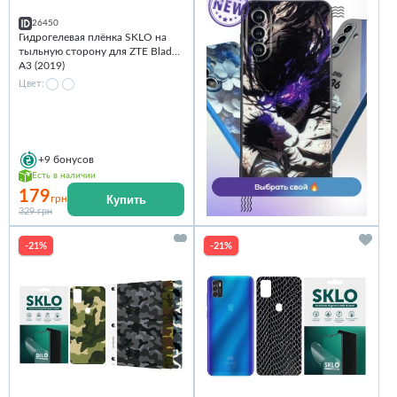
26450
Гидрогелевая плёнка SKLO на
тыльную сторону для ZTE Blade
A3 (2019)
Цвет:
+9
бонусов
Есть в наличии
179
Купить
грн
329 грн
-21%
-21%