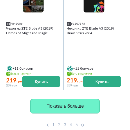
F843006
F1507575
Чехол на ZTE Blade A3 (2019)
Чехол на ZTE Blade A3 (2019)
Heroes of Might and Magic
Brawl Stars ver.4
+11
бонусов
+11
бонусов
Есть в наличии
Есть в наличии
219
219
Купить
Купить
грн
грн
239 грн
239 грн
Показать больше
1
2
3
4
5