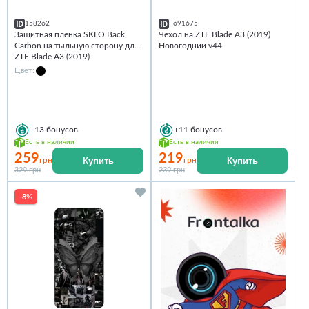
158262
F691675
Защитная пленка SKLO Back
Чехол на ZTE Blade A3 (2019)
Carbon на тыльную сторону для
Новогодний v44
ZTE Blade A3 (2019)
Цвет:
+13
бонусов
+11
бонусов
Есть в наличии
Есть в наличии
259
219
Купить
Купить
грн
грн
329 грн
239 грн
-8%