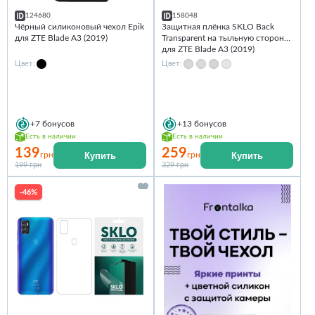
124680
158048
Чёрный силиконовый чехол Epik
Защитная плёнка SKLO Back
для ZTE Blade A3 (2019)
Transparent на тыльную сторону
для ZTE Blade A3 (2019)
Цвет:
Цвет:
+7
бонусов
+13
бонусов
Есть в наличии
Есть в наличии
139
259
Купить
Купить
грн
грн
199 грн
329 грн
-46%