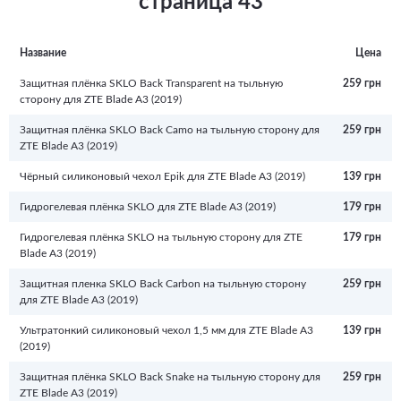
страница 43
(2019) (4 цвета)
эксплуатационный срок. Кроме того, красивый и необычный аксессуар
Чёрный силиконовый чехол Epik для ZTE Blade A3 (2019) (1 цвет)
придаст телефону изюминку и подчеркнет вашу индивидуальность.
Название
Цена
Защитная плёнка SKLO Back Transparent на тыльную
259 грн
сторону для ZTE Blade A3 (2019)
Защитная плёнка SKLO Back Camo на тыльную сторону для
259 грн
ZTE Blade A3 (2019)
Чёрный силиконовый чехол Epik для ZTE Blade A3 (2019)
139 грн
Гидрогелевая плёнка SKLO для ZTE Blade A3 (2019)
179 грн
Гидрогелевая плёнка SKLO на тыльную сторону для ZTE
179 грн
Blade A3 (2019)
Защитная пленка SKLO Back Carbon на тыльную сторону
259 грн
для ZTE Blade A3 (2019)
Ультратонкий силиконовый чехол 1,5 мм для ZTE Blade A3
139 грн
(2019)
Защитная плёнка SKLO Back Snake на тыльную сторону для
259 грн
ZTE Blade A3 (2019)