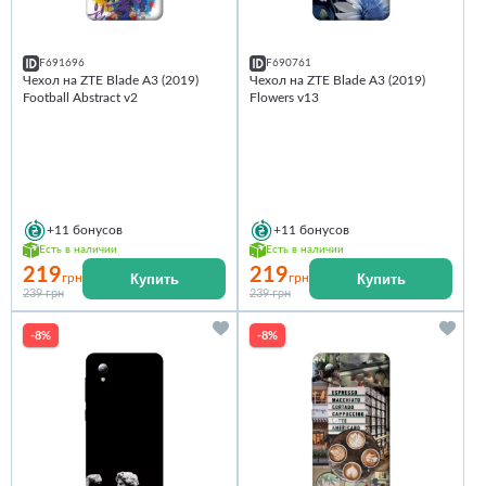
F691696
F690761
Чехол на ZTE Blade A3 (2019)
Чехол на ZTE Blade A3 (2019)
Football Abstract v2
Flowers v13
+11
бонусов
+11
бонусов
Есть в наличии
Есть в наличии
219
219
Купить
Купить
грн
грн
239 грн
239 грн
-8%
-8%