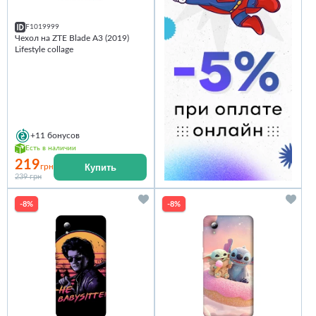
F1019999
Чехол на ZTE Blade A3 (2019)
Lifestyle collage
+11
бонусов
Есть в наличии
219
Купить
грн
239 грн
-8%
-8%