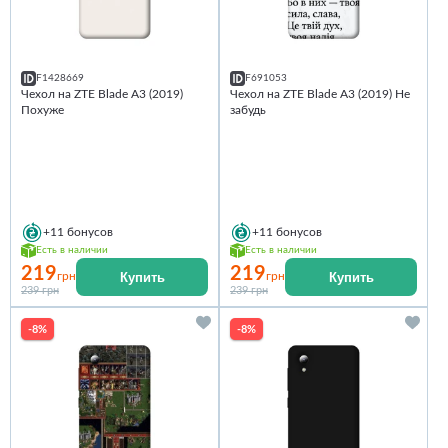
F1428669
F691053
Чехол на ZTE Blade A3 (2019)
Чехол на ZTE Blade A3 (2019) Не
Похуже
забудь
+11
бонусов
+11
бонусов
Есть в наличии
Есть в наличии
219
219
Купить
Купить
грн
грн
239 грн
239 грн
-8%
-8%