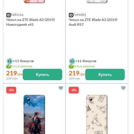
F691116
F691093
Чехол на ZTE Blade A3 (2019)
Чехол на ZTE Blade A3 (2019)
Новогодний v41
Audi RS7
+11
бонусов
+11
бонусов
Есть в наличии
Есть в наличии
219
219
Купить
Купить
грн
грн
239 грн
239 грн
-8%
-8%