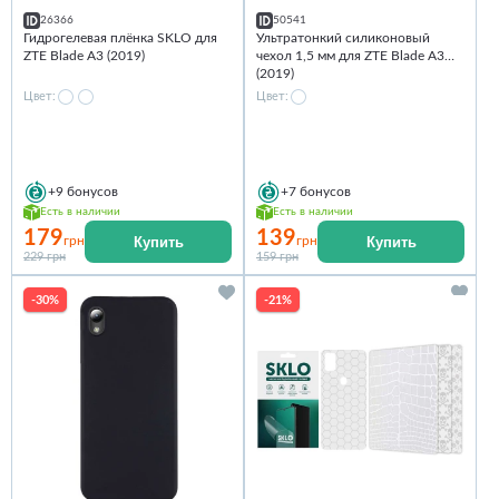
26366
50541
Гидрогелевая плёнка SKLO для
Ультратонкий силиконовый
ZTE Blade A3 (2019)
чехол 1,5 мм для ZTE Blade A3
(2019)
Цвет:
Цвет:
+9
бонусов
+7
бонусов
Есть в наличии
Есть в наличии
179
139
Купить
Купить
грн
грн
229 грн
159 грн
-30%
-21%