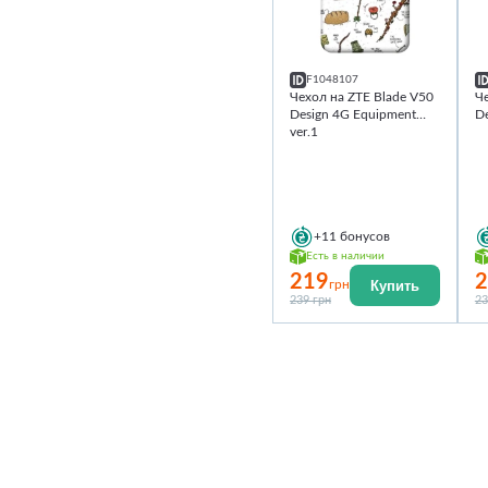
F1048107
Чехол на ZTE Blade V50
Че
Design 4G Equipment
De
ver.1
+11
бонусов
Есть в наличии
219
2
Купить
грн
239 грн
23