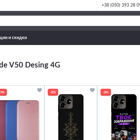
+38 (050) 393 28 0
ции и скидки
de V50 Desing 4G
35%
-8%
-8%