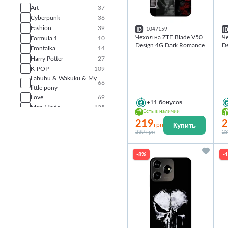
Art
37
Cyberpunk
36
Fashion
39
F1047159
Чехол на ZTE Blade V50
Че
Formula 1
10
Design 4G Dark Romance
D
Frontalka
14
Harry Potter
27
K-POP
109
Labubu & Wakuku & My
66
little pony
Love
69
+11
бонусов
Man Mode
125
Есть в наличии
Military patch
34
219
2
Купить
грн
Stranger Things
45
239 грн
23
Tattoo
12
Абстракция
18
-8%
-
Авто и мото
84
Аниме
154
Горы
31
Еда
21
Животные
108
ЗвероЛюди
20
Игры
196