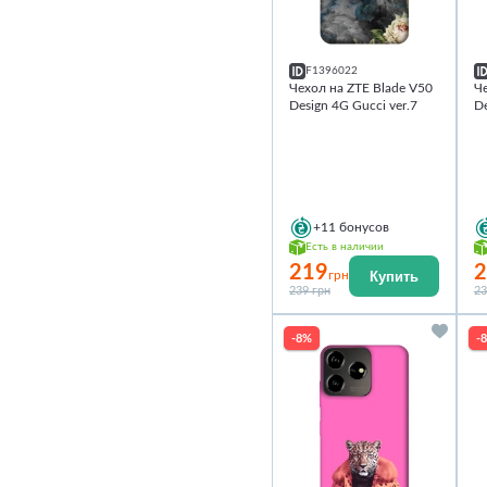
F1396022
Чехол на ZTE Blade V50
Че
Design 4G Gucci ver.7
De
+11
бонусов
Есть в наличии
219
2
Купить
грн
239 грн
23
-8%
-