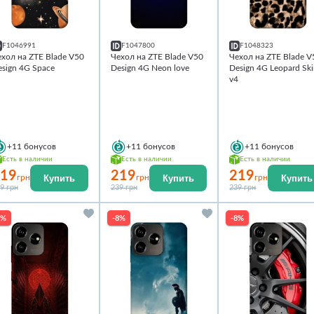
F1046991
F1047800
F1048323
хол на ZTE Blade V50
Чехол на ZTE Blade V50
Чехол на ZTE Blade V
sign 4G Space
Design 4G Neon love
Design 4G Leopard Sk
v4
+11
бонусов
+11
бонусов
+11
бонусов
Есть в наличии
Есть в наличии
Есть в наличии
19
219
219
Купить
Купить
Купить
грн
грн
грн
9 грн
239 грн
239 грн
8%
-8%
-8%