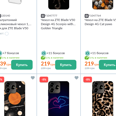
220140
F1047777
F1047764
льтратонкий
Чехол на ZTE Blade V50
Чехол на ZTE Blade V
иликоновый чехол 1,5
Design 4G Scorpio with
Design 4G Сat paws
 для ZTE Blade V50
Golden Triangle
esign 4G
ет:
+7
бонусов
+11
бонусов
+11
бонусов
Есть в наличии
Есть в наличии
Есть в наличии
39
219
219
Купить
Купить
Купить
грн
грн
грн
9 грн
239 грн
239 грн
8%
-8%
-8%