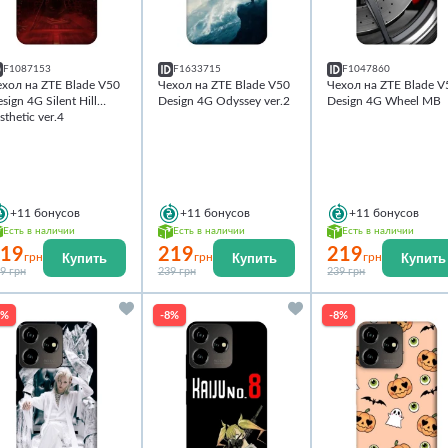
F1087153
F1633715
F1047860
хол на ZTE Blade V50
Чехол на ZTE Blade V50
Чехол на ZTE Blade V
sign 4G Silent Hill
Design 4G Odyssey ver.2
Design 4G Wheel MB
sthetic ver.4
+11
бонусов
+11
бонусов
+11
бонусов
Есть в наличии
Есть в наличии
Есть в наличии
19
219
219
Купить
Купить
Купить
грн
грн
грн
9 грн
239 грн
239 грн
8%
-8%
-8%