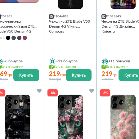
202361
F1046899
F1093845
ехол-книжка
Чехол на ZTE Blade V50
Чехол на ZTE Blade V
лассический для ZTE
Design 4G Viking
Design 4G Дизайн
ade V50 Design 4G
Compass
Клієнта
ет:
+8
бонусов
+11
бонусов
+11
бонусов
Есть в наличии
Есть в наличии
Есть в наличии
69
219
219
Купить
Купить
Купить
грн
грн
грн
9 грн
239 грн
239 грн
8%
-8%
-8%