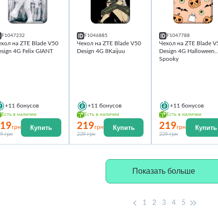
F1047232
F1046885
F1047788
хол на ZTE Blade V50
Чехол на ZTE Blade V50
Чехол на ZTE Blade V
sign 4G Felix GIANT
Design 4G 8Kaijuu
Design 4G Halloween
Spooky
+11
бонусов
+11
бонусов
+11
бонусов
Есть в наличии
Есть в наличии
Есть в наличии
19
219
219
Купить
Купить
Купить
грн
грн
грн
9 грн
239 грн
239 грн
Показать больше
1
2
3
4
5