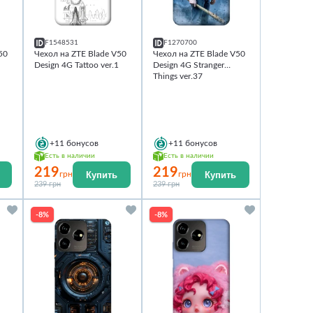
F1548531
F1270700
50
Чехол на ZTE Blade V50
Чехол на ZTE Blade V50
Design 4G Tattoo ver.1
Design 4G Stranger
Things ver.37
+11
бонусов
+11
бонусов
Есть в наличии
Есть в наличии
219
219
Купить
Купить
грн
грн
239 грн
239 грн
-8%
-8%