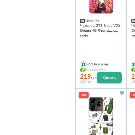
F1047496
Чехол на ZTE Blade V50
Че
Design 4G Леопард с
De
кофе
ae
+11
бонусов
Есть в наличии
219
2
Купить
грн
239 грн
23
-8%
-