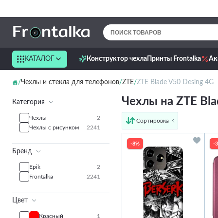
КАТАЛОГ
Конструктор чехла
Принты Frontalka
Ак
Чехлы и стекла для телефонов
ZTE
ZTE Blade V50 Desing 4G
Чехлы на ZTE Bla
Категория
Чехлы
2
Сортировка
Чехлы с рисунком
2241
от дешёвых к дорогим
от дорогих к дешёвым
-8%
-
Бренд
по имени
новинки
Epik
2
Frontalka
2241
Цвет
Красный
1