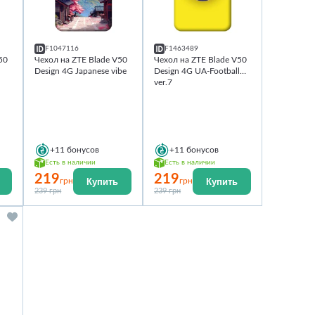
F1047116
F1463489
50
Чехол на ZTE Blade V50
Чехол на ZTE Blade V50
Design 4G Japanese vibe
Design 4G UA-Football
ver.7
+11
бонусов
+11
бонусов
Есть в наличии
Есть в наличии
219
219
Купить
Купить
грн
грн
239 грн
239 грн