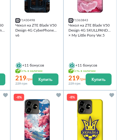
F1430498
F1363843
50
Чехол на ZTE Blade V50
Чехол на ZTE Blade V50
in
Design 4G CyberPhone
Design 4G SKULLPANDA
v6
× My Little Pony Ver.5
+11
бонусов
+11
бонусов
Есть в наличии
Есть в наличии
219
219
Купить
Купить
грн
грн
239 грн
239 грн
-8%
-8%