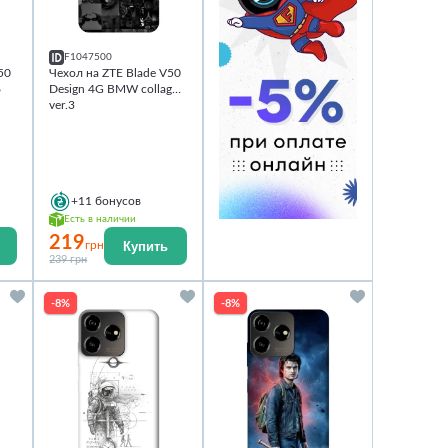
F1047500
50
Чехол на ZTE Blade V50
6
Design 4G BMW collage
ver.3
+11
бонусов
Есть в наличии
219
Купить
грн
239 грн
-8%
-8%