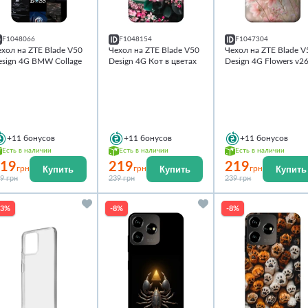
F1048066
F1048154
F1047304
хол на ZTE Blade V50
Чехол на ZTE Blade V50
Чехол на ZTE Blade V
esign 4G BMW Collage
Design 4G Кот в цветах
Design 4G Flowers v2
+11
бонусов
+11
бонусов
+11
бонусов
Есть в наличии
Есть в наличии
Есть в наличии
19
219
219
Купить
Купить
Купить
грн
грн
грн
9 грн
239 грн
239 грн
13%
-8%
-8%