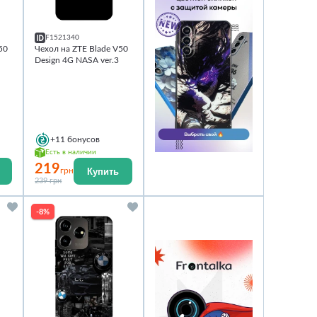
F1521340
50
Чехол на ZTE Blade V50
Design 4G NASA ver.3
+11
бонусов
Есть в наличии
219
Купить
грн
239 грн
-8%