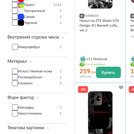
Принт
2241
Прозрачный
1
F1048210
Синий
2
Чехол на ZTE Blade V50
Ч
Черный
1
Design 4G Berserk collage
к
ver.2
Bl
Цв
Внутренняя отделка чехла
Микрофибра
1
+11
бонусов
Материал
Есть в наличии
219
1
Искусственная кожа
1
Купить
грн
239 грн
25
Поликарбонат
1
Силикон
2
-8%
-
Форм-фактор
Накладка
1
Чехол-книжка
1
Тематика картинки