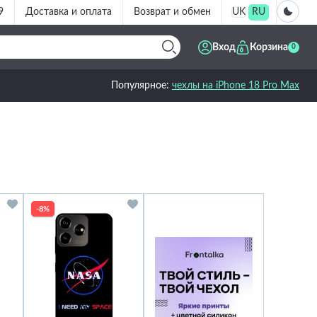
9
Доставка и оплата
Возврат и обмен
UK
RU
Вход
Корзина
0
Популярное:
чехлы на iPhone 18 Pro Max
-8%