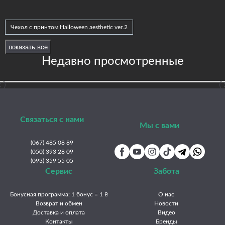
Чехол с принтом Halloween aesthetic ver.2
Этот принт на другие модели
Принты Frontalka — Halloween
показать все
ZTE Blade V70 Design
ZTE Blade 20 Smart
ZTE Blade L220
Недавно просмотренные
ZTE Blade V70 Max
ZTE nubia neo 2 5g
ZTE Blade L9
ZTE Nubia V60 Desing
ZTE Blade A76
ZTE Axon 10 Pro
ZTE Blade A75 4G
ZTE Nubia Focus Pro
ZTE Nubia Focus
ZTE Blade A73 4G
ZTE Blade A72
ZTE Nubia V70 Max
Связаться с нами
Мы с вами
ZTE Nubia V70 Desing
ZTE Blade A71
ZTE Blade A56
(067) 485 08 89
ZTE Nubia V60
ZTE Blade A55 4G
ZTE Blade A54 4G
(050) 393 28 09
(093) 359 55 05
ZTE nubia Red Magic 9S Pro+
ZTE Blade A53
ZTE Blade A52
Сервис
Забота
ZTE nubia Red Magic 9S Pro
ZTE Blade V50 Desing 4G
ZTE Blade A51
ZTE Blade V50 Vita
ZTE Blade A36
Бонусная программа: 1 бонус = 1 ₴
О нас
Возврат и обмен
Новости
ZTE Blade V40 Vita
ZTE Blade A35 4G
ZTE Blade V40 Pro
Доставка и оплата
Видео
Контакты
Бренды
ZTE Blade A34 4G
ZTE Blade V30 Vita
ZTE Blade V40s