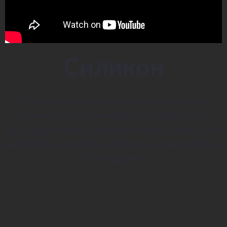
Силикон
Гибкий чехол из мягкого ультратонкого
силикона. Плотно облегает смартфон,
защищая спинку и боковые грани. Верх и низ
могут быть частично открыты в зависимости
от модели.