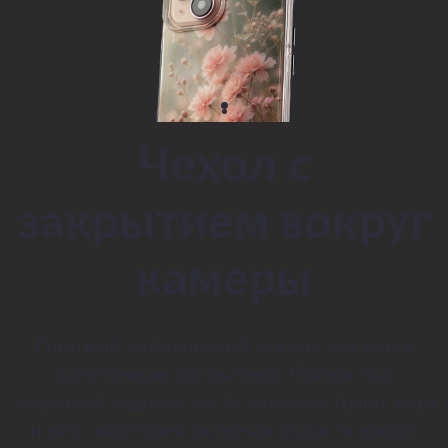
Чехол с
закрытием вокруг
камеры
Плотный силиконовый чехол с матовым
однотонным покрытием. Полностью
закрывает заднюю часть, боковые грани, верх
и низ смартфона, включая область вокруг