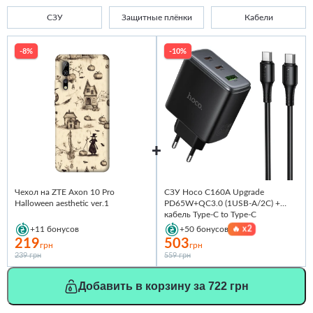
СЗУ
Защитные плёнки
Кабели
-8%
-10%
Чехол на ZTE Axon 10 Pro
СЗУ Hoco C160A Upgrade
Halloween aesthetic ver.1
PD65W+QC3.0 (1USB-A/2C) +
кабель Type-C to Type-C
🔥
x2
+11
бонусов
+50
бонусов
219
503
грн
грн
239 грн
559 грн
Добавить в корзину за 722 грн