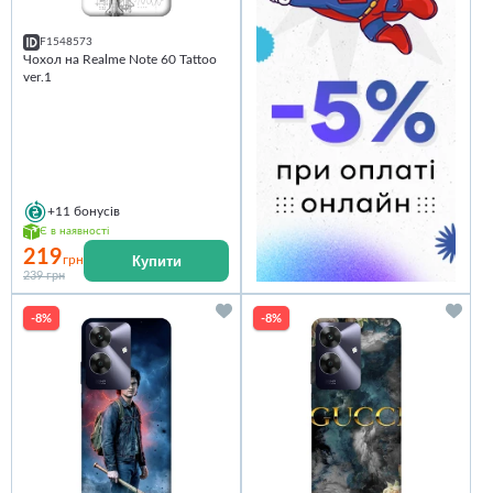
F1548573
Чохол на Realme Note 60 Tattoo
ver.1
+11
бонусів
Є в наявності
219
Купити
грн
239 грн
-8%
-8%