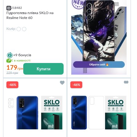
218482
Гідрогелева плівка SKLO на
Realme Note 60
Колір:
+9
бонусів
Є в наявності
179
Купити
грн
229 грн
-46%
-46%