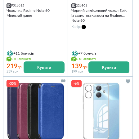
F516615
226801
Чохол на Realme Note 60
Чорний силіконовий чохол Epik
Minecraft game
із захистом камери на Realme
Note 60
Колір:
+11
бонусів
+7
бонусів
Є в наявності
Є в наявності
219
139
Купити
Купити
грн
грн
239 грн
199 грн
-35%
-6%