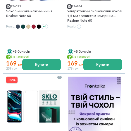
226575
226834
Чохол-книжка класичний на
Ультратонкий силіконовий чохол
Realme Note 60
1,5 мм з захистом камери на
Realme Note 60
Колір:
+4
Колір:
+8
бонусів
+8
бонусів
Є в наявності
Є в наявності
169
169
Купити
Купити
грн
грн
259 грн
179 грн
-22%