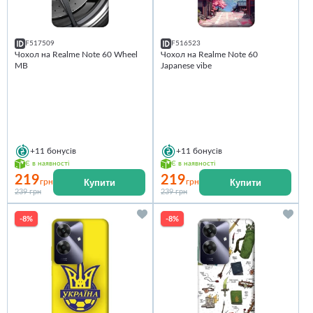
F517509
F516523
Чохол на Realme Note 60 Wheel
Чохол на Realme Note 60
MB
Japanese vibe
+11
бонусів
+11
бонусів
Є в наявності
Є в наявності
219
219
Купити
Купити
грн
грн
239 грн
239 грн
-8%
-8%