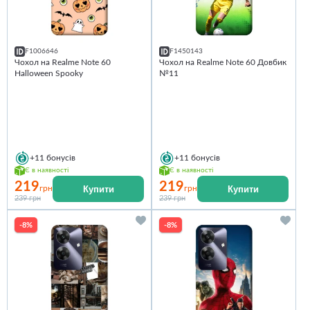
F1006646
F1450143
Чохол на Realme Note 60
Чохол на Realme Note 60 Довбик
Halloween Spooky
№11
+11
бонусів
+11
бонусів
Є в наявності
Є в наявності
219
219
Купити
Купити
грн
грн
239 грн
239 грн
-8%
-8%