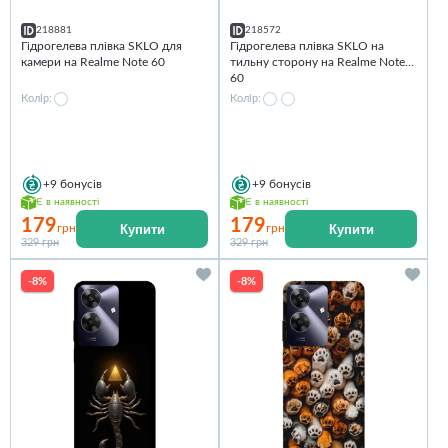
218881
218572
Гідрогелева плівка SKLO для
Гідрогелева плівка SKLO на
камери на Realme Note 60
тильну сторону на Realme Note
60
Колір:
Колір:
+9
бонусів
+9
бонусів
Є в наявності
Є в наявності
179
179
Купити
Купити
грн
грн
329 грн
329 грн
-8%
-8%