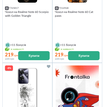
F765817
F516968
Чохол на Realme Note 60 Scorpio
Чохол на Realme Note 60 Сat
with Golden Triangle
paws
+11
бонусів
+11
бонусів
Є в наявності
Є в наявності
219
219
Купити
Купити
грн
грн
239 грн
239 грн
-8%