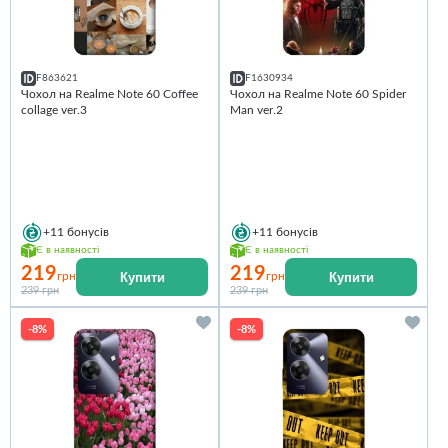
F863621
F1630934
Чохол на Realme Note 60 Coffee
Чохол на Realme Note 60 Spider
collage ver.3
Man ver.2
+11
бонусів
+11
бонусів
Є в наявності
Є в наявності
219
219
Купити
Купити
грн
грн
239 грн
239 грн
-8%
-8%