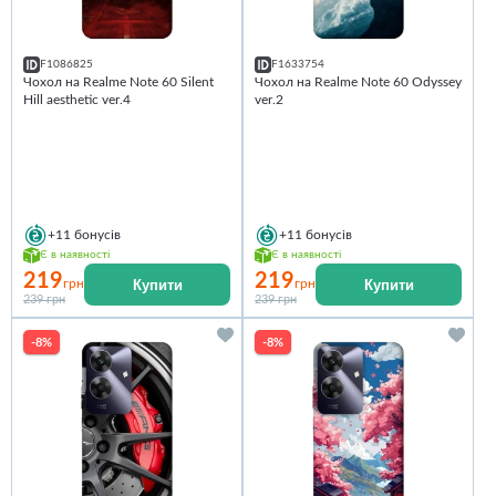
F1086825
F1633754
Чохол на Realme Note 60 Silent
Чохол на Realme Note 60 Odyssey
Hill aesthetic ver.4
ver.2
+11
бонусів
+11
бонусів
Є в наявності
Є в наявності
219
219
Купити
Купити
грн
грн
239 грн
239 грн
-8%
-8%