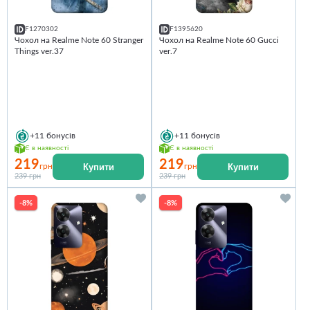
F1270302
F1395620
Чохол на Realme Note 60 Stranger
Чохол на Realme Note 60 Gucci
Things ver.37
ver.7
+11
бонусів
+11
бонусів
Є в наявності
Є в наявності
219
219
Купити
Купити
грн
грн
239 грн
239 грн
-8%
-8%