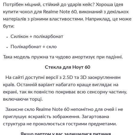
Потрібен міцний, стійкий до ударів кейс? Хороша ідея
купити чохол для Realme Note 60, виконаний з декількох
матеріалів з різними властивостями. Наприклад, це може
бути:
Силікон + полікарбонат
Полікарбонат + скло
Така модель пружна та чудово амортизує при падінні.
Стекла для Ноут 60
На сайті доступні версії з 2.5D та 3D заокругленням
країв. Останній варіант набагато краще виглядає на
екрані, так як повністю покриває всю сенсорну частину,
включаючи торці.
Захисне скло Realme Note 60 непомітно для очей і не
приглушує яскравість зображення. Загартована
структура не проколюється гострими предметами.
Якщо раптом у вас залишилися питання…