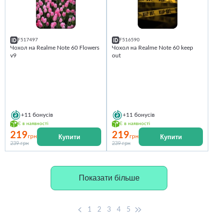
F517497
F516590
Чохол на Realme Note 60 Flowers
Чохол на Realme Note 60 keep
v9
out
+11
бонусів
+11
бонусів
Є в наявності
Є в наявності
219
219
Купити
Купити
грн
грн
239 грн
239 грн
Показати більше
1
2
3
4
5