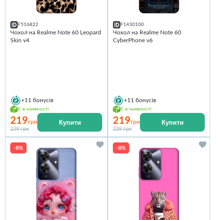
F516822
F1430100
Чохол на Realme Note 60 Leopard
Чохол на Realme Note 60
Skin v4
CyberPhone v6
+11
бонусів
+11
бонусів
Є в наявності
Є в наявності
219
219
Купити
Купити
грн
грн
239 грн
239 грн
-8%
-8%