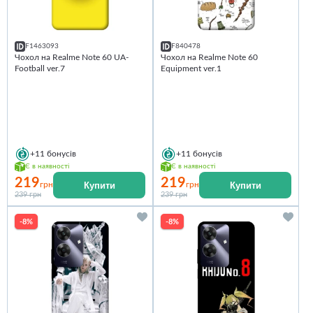
F1463093
F840478
Чохол на Realme Note 60 UA-
Чохол на Realme Note 60
Football ver.7
Equipment ver.1
+11
бонусів
+11
бонусів
Є в наявності
Є в наявності
219
219
Купити
Купити
грн
грн
239 грн
239 грн
-8%
-8%