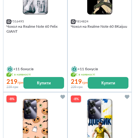
F516495
F814824
Чохол на Realme Note 60 Felix
Чохол на Realme Note 60 8Kaijuu
GIANT
+11
бонусів
+11
бонусів
Є в наявності
Є в наявності
219
219
Купити
Купити
грн
грн
239 грн
239 грн
-8%
-8%