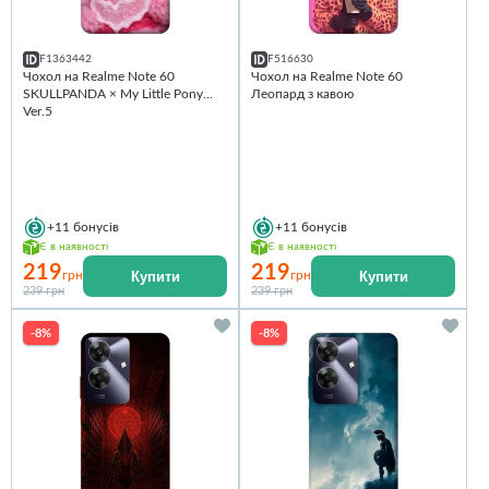
F1363442
F516630
Чохол на Realme Note 60
Чохол на Realme Note 60
SKULLPANDA × My Little Pony
Леопард з кавою
Ver.5
+11
бонусів
+11
бонусів
Є в наявності
Є в наявності
219
219
Купити
Купити
грн
грн
239 грн
239 грн
-8%
-8%