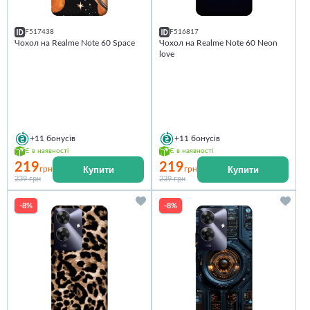
F517438
F516817
Чохол на Realme Note 60 Space
Чохол на Realme Note 60 Neon
love
+11
бонусів
+11
бонусів
Є в наявності
Є в наявності
219
219
Купити
Купити
грн
грн
239 грн
239 грн
-8%
-8%