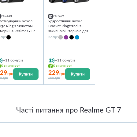
242443
240969
ротиударний чохол
Ударостійкий чохол
rge Ring з захистом
Bracket Ringstand із
мери на Realme GT 7
захисною шторкою для
камери на Realme GT 7
лір:
Колір:
+11
бонусів
+11
бонусів
Є в наявності
Є в наявності
29
229
Купити
Купити
грн
грн
9 грн
299 грн
Часті питання про Realme GT 7