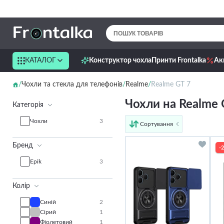
КАТАЛОГ
Конструктор чохла
Принти Frontalka
Ак
Чохли та стекла для телефонів
Realme
Realme GT 7
Чохли на Realme 
Категорія
Чохли
3
Сортування
від дешевих до дорогих
Бренд
від дорогих до дешевих
-
за іменем
Epik
3
новинки
Колір
Синій
2
Сірий
1
Фіолетовий
1