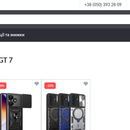
+38 (050) 393 28 09
ції та знижки
GT 7
28%
-23%