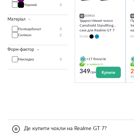
Чорний
3
255915
Матеріал
Ударостійкий чохол
П
Camshield StandRing
Se
Полікарбонат
3
case для Realme GT 7
ка
Силікон
2
Колір:
Ко
Форм-фактор
+17
бонусів
Накладка
3
Є в наявності
349
2
Купити
грн
31
Де купити чохли на Realme GT 7?