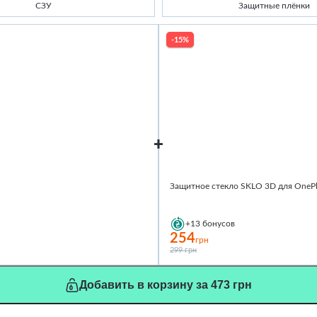
СЗУ
Защитные плёнки
-15%
Защитное стекло SKLO 3D для OnePl
+13
бонусов
254
грн
299 грн
Добавить в корзину за 473 грн