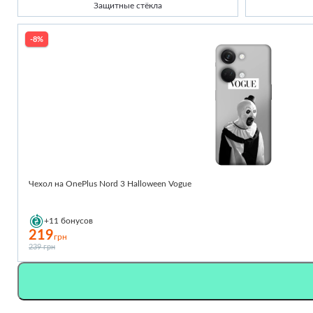
Защитные стёкла
-8%
Чехол на OnePlus Nord 3 Halloween Vogue
+11
бонусов
219
грн
239 грн