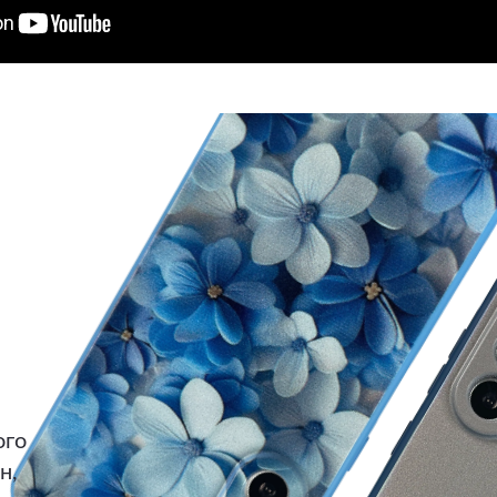
ого
н,