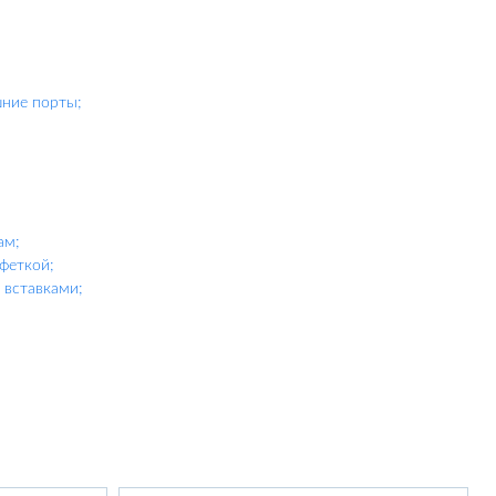
шние порты;
ам;
феткой;
вставками;