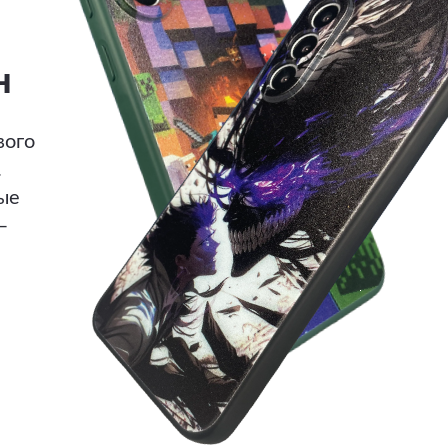
н
вого
.
ые
—