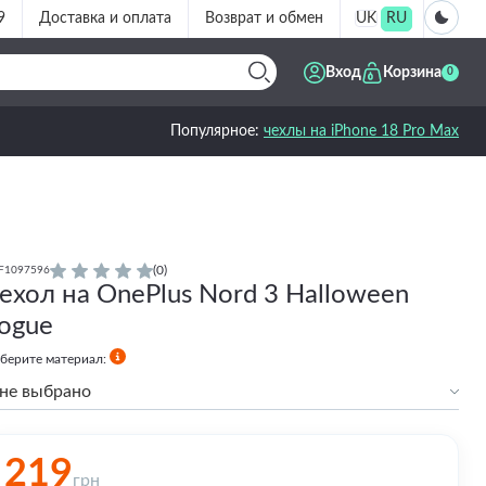
9
Доставка и оплата
Возврат и обмен
UK
RU
Вход
Корзина
0
Популярное:
чехлы на iPhone 18 Pro Max
(0)
F1097596
ехол на OnePlus Nord 3 Halloween
ogue
берите материал:
не выбрано
Силиконовый
Силиконовый с бортами
219
грн