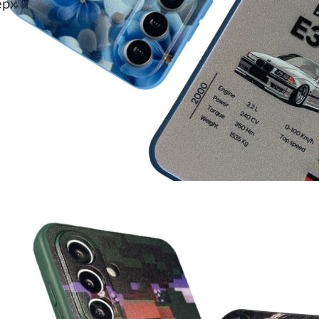
ерх и