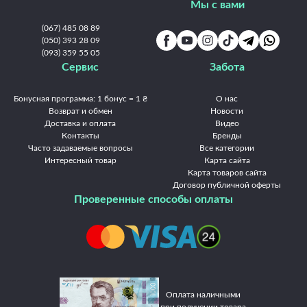
Мы с вами
Полтава
Ровно
Славянск
Сумы
Тернополь
Ужгород
(067) 485 08 89
Умань
(050) 393 28 09
Харьков
Херсон
Хмельницкий
Черкассы
(093) 359 55 05
Чернигов
Черновцы
Сервис
Забота
Бонусная программа: 1 бонус = 1 ₴
О нас
Возврат и обмен
Новости
Доставка и оплата
Видео
Контакты
Бренды
Часто задаваемые вопросы
Все категории
Интересный товар
Карта сайта
Карта товаров сайта
Договор публичной оферты
Проверенные способы оплаты
Оплата наличными