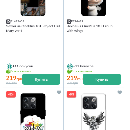
F1473651
F794699
Чехол на OnePlus 10T Project Hail
Чехол на OnePlus 10T Labubu
Mary ver.1
with wings
+11
бонусов
+11
бонусов
Есть в наличии
Есть в наличии
219
219
Купить
Купить
грн
грн
239 грн
239 грн
-8%
-8%