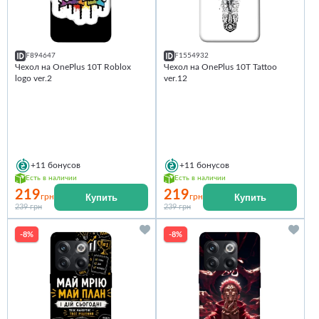
F894647
F1554932
Чехол на OnePlus 10T Roblox
Чехол на OnePlus 10T Tattoo
logo ver.2
ver.12
+11
бонусов
+11
бонусов
Есть в наличии
Есть в наличии
219
219
Купить
Купить
грн
грн
239 грн
239 грн
-8%
-8%