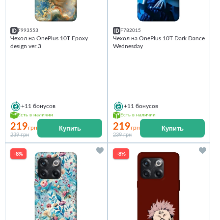
F993553
F782015
Чехол на OnePlus 10T Epoxy
Чехол на OnePlus 10T Dark Dance
design ver.3
Wednesday
+11
бонусов
+11
бонусов
Есть в наличии
Есть в наличии
219
219
Купить
Купить
грн
грн
239 грн
239 грн
-8%
-8%