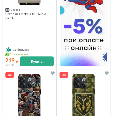
F769565
Чехол на OnePlus 10T Audio
panel
+11
бонусов
Есть в наличии
219
Купить
грн
239 грн
-8%
-8%