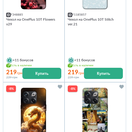
F348885
F1185857
Чехол на OnePlus 10T Flowers
Чехол на OnePlus 10T Stitch
v29
ver.21
+11
бонусов
+11
бонусов
Есть в наличии
Есть в наличии
219
219
Купить
Купить
грн
грн
239 грн
239 грн
-8%
-8%