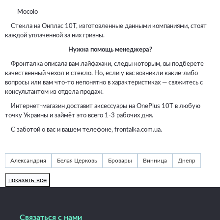
Mocolo
Стекла на Онплас 10Т, изготовленные данными компаниями, стоят
каждой уплаченной за них гривны.
Нужна помощь менеджера?
Фронталка описала вам лайфахаки, следы которым, вы подберете
качественный чехол и стекло. Но, если у вас возникли какие-либо
вопросы или вам что-то непонятно в характеристиках — свяжитесь с
консультантом из отдела продаж.
Интернет-магазин доставит аксессуары на OnePlus 10T в любую
точку Украины и займёт это всего 1-3 рабочих дня.
С заботой о вас и вашем телефоне, frontalka.com.ua.
Александрия
Белая Церковь
Бровары
Винница
Днепр
Житомир
Запорожье
Ивано-Франковск
Измаил
Изюм
показать все
Каменец-Подольский
Каменское
Киев
Краматорск
Кременчуг
Кривой Рог
Кропивницкий
Луцк
Львов
Связаться с нами
Мукачево
Николаев
Никополь
Одесса
Павлоград