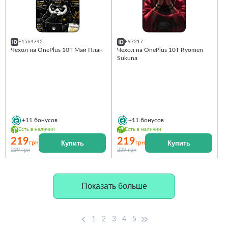
F1564742
F97217
Чехол на OnePlus 10T Май План
Чехол на OnePlus 10T Ryomen
Sukuna
+11
бонусов
+11
бонусов
Есть в наличии
Есть в наличии
219
219
Купить
Купить
грн
грн
239 грн
239 грн
Показать больше
1
2
3
4
5