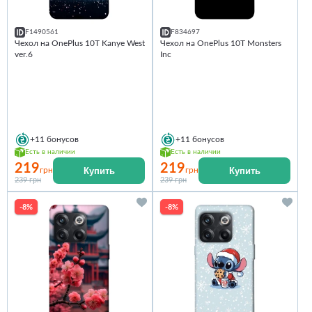
F1490561
F834697
Чехол на OnePlus 10T Kanye West
Чехол на OnePlus 10T Monsters
ver.6
Inc
+11
бонусов
+11
бонусов
Есть в наличии
Есть в наличии
219
219
Купить
Купить
грн
грн
239 грн
239 грн
-8%
-8%