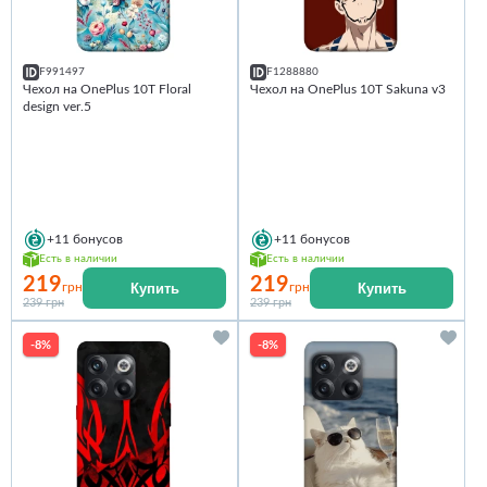
F991497
F1288880
Чехол на OnePlus 10T Floral
Чехол на OnePlus 10T Sakuna v3
design ver.5
+11
бонусов
+11
бонусов
Есть в наличии
Есть в наличии
219
219
Купить
Купить
грн
грн
239 грн
239 грн
-8%
-8%