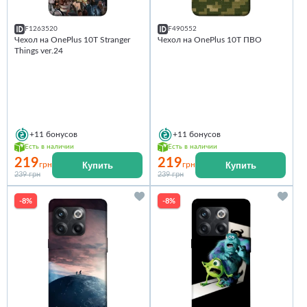
F1263520
F490552
Чехол на OnePlus 10T Stranger
Чехол на OnePlus 10T ПВО
Things ver.24
+11
бонусов
+11
бонусов
Есть в наличии
Есть в наличии
219
219
Купить
Купить
грн
грн
239 грн
239 грн
-8%
-8%