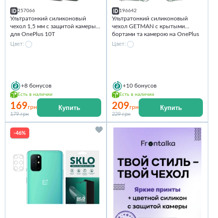
257066
196642
Ультратонкий силиконовый
Ультратонкий силиконовый
чехол 1,5 мм с защитой камеры
чехол GETMAN с крытыми
для OnePlus 10T
бортами та камерою на OnePlus
10T
Цвет:
Цвет:
+8
бонусов
+10
бонусов
Есть в наличии
Есть в наличии
169
209
Купить
Купить
грн
грн
179 грн
229 грн
-46%