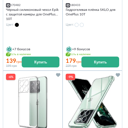
170482
180433
Чёрный силиконовый чехол Epik
Гидрогелевая плёнка SKLO для
с защитой камеры для OnePlus
OnePlus 10T
10T
Цвет:
Цвет:
+7
бонусов
+9
бонусов
Есть в наличии
Есть в наличии
139
179
Купить
Купить
грн
грн
199 грн
229 грн
-6%
-9%