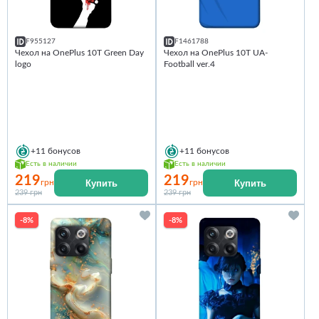
F955127
F1461788
Чехол на OnePlus 10T Green Day
Чехол на OnePlus 10T UA-
logo
Football ver.4
+11
бонусов
+11
бонусов
Есть в наличии
Есть в наличии
219
219
Купить
Купить
грн
грн
239 грн
239 грн
-8%
-8%