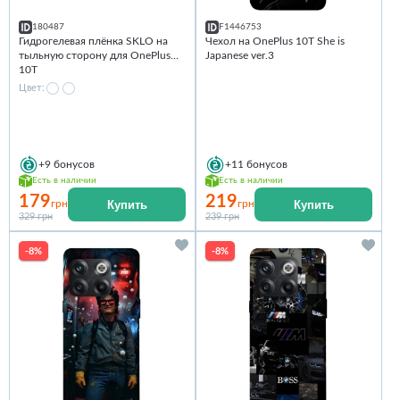
180487
F1446753
Гидрогелевая плёнка SKLO на
Чехол на OnePlus 10T She is
тыльную сторону для OnePlus
Japanese ver.3
10T
Цвет:
+9
бонусов
+11
бонусов
Есть в наличии
Есть в наличии
179
219
Купить
Купить
грн
грн
329 грн
239 грн
-8%
-8%