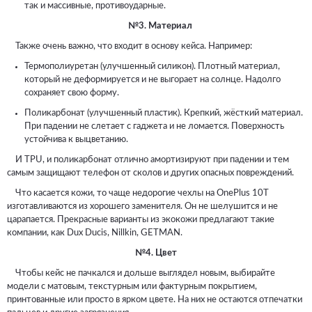
так и массивные, противоударные.
№3. Материал
Также очень важно, что входит в основу кейса. Например:
Термополиуретан (улучшенный силикон). Плотный материал,
который не деформируется и не выгорает на солнце. Надолго
сохраняет свою форму.
Поликарбонат (улучшенный пластик). Крепкий, жёсткий материал.
При падении не слетает с гаджета и не ломается. Поверхность
устойчива к выцветанию.
И TPU, и поликарбонат отлично амортизируют при падении и тем
самым защищают телефон от сколов и других опасных повреждений.
Что касается кожи, то чаще недорогие чехлы на OnePlus 10T
изготавливаются из хорошего заменителя. Он не шелушится и не
царапается. Прекрасные варианты из экокожи предлагают такие
компании, как Dux Ducis, Nillkin, GETMAN.
№4. Цвет
Чтобы кейс не пачкался и дольше выглядел новым, выбирайте
модели с матовым, текстурным или фактурным покрытием,
принтованные или просто в ярком цвете. На них не остаются отпечатки