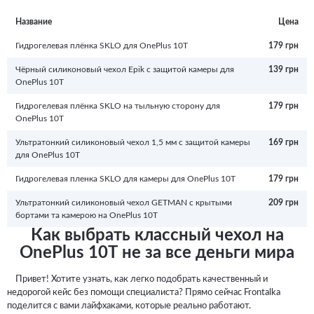
того, красивый и необычный аксессуар придаст телефону изюминку и
подчеркнет вашу индивидуальность.
Название
Цена
Гидрогелевая плёнка SKLO для OnePlus 10T
179 грн
Чёрный силиконовый чехол Epik с защитой камеры для
139 грн
OnePlus 10T
Гидрогелевая плёнка SKLO на тыльную сторону для
179 грн
OnePlus 10T
Ультратонкий силиконовый чехол 1,5 мм с защитой камеры
169 грн
для OnePlus 10T
Гидрогелевая пленка SKLO для камеры для OnePlus 10T
179 грн
Ультратонкий силиконовый чехол GETMAN с крытыми
209 грн
бортами та камерою на OnePlus 10T
Как выбрать классный чехол на
OnePlus 10T не за все деньги мира
Привет! Хотите узнать, как легко подобрать качественный и
недорогой кейс без помощи специалиста? Прямо сейчас Frontalka
поделится с вами лайфхаками, которые реально работают.