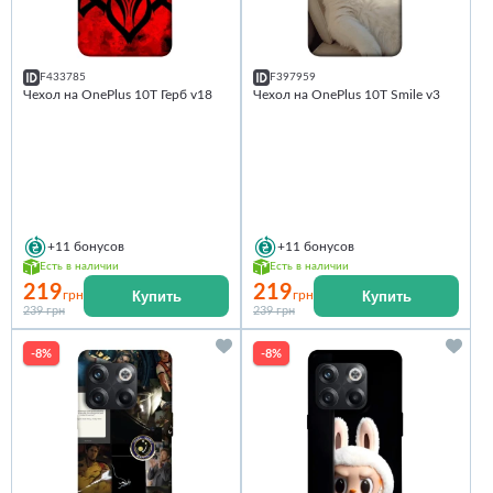
F433785
F397959
Чехол на OnePlus 10T Герб v18
Чехол на OnePlus 10T Smile v3
+11
бонусов
+11
бонусов
Есть в наличии
Есть в наличии
219
219
Купить
Купить
грн
грн
239 грн
239 грн
-8%
-8%