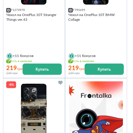
F1273970
F795695
Чехол на OnePlus 10T Stranger
Чехол на OnePlus 10T BMW
Things ver.43
Collage
+11
бонусов
+11
бонусов
Есть в наличии
Есть в наличии
219
219
Купить
Купить
грн
грн
239 грн
239 грн
-8%