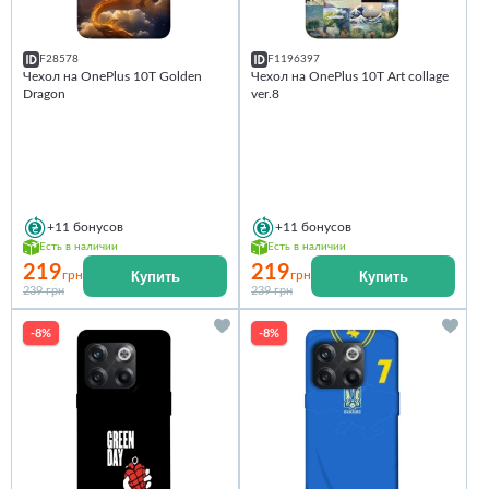
F28578
F1196397
Чехол на OnePlus 10T Golden
Чехол на OnePlus 10T Art collage
Dragon
ver.8
+11
бонусов
+11
бонусов
Есть в наличии
Есть в наличии
219
219
Купить
Купить
грн
грн
239 грн
239 грн
-8%
-8%