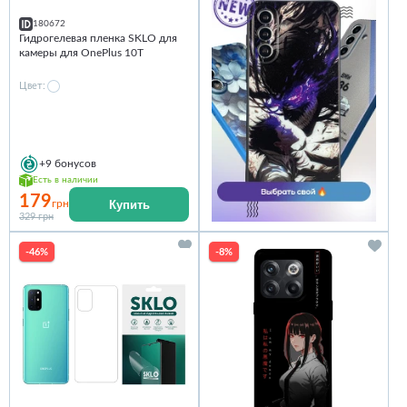
180672
Гидрогелевая пленка SKLO для
камеры для OnePlus 10T
Цвет:
+9
бонусов
Есть в наличии
179
Купить
грн
329 грн
-46%
-8%