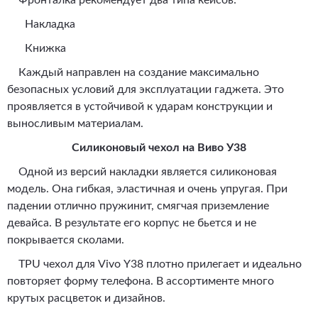
Фронталка рекомендует два типа кейсов:
Накладка
Книжка
Каждый направлен на создание максимально
безопасных условий для эксплуатации гаджета. Это
проявляется в устойчивой к ударам конструкции и
выносливым материалам.
Силиконовый чехол на Виво У38
Одной из версий накладки является силиконовая
модель. Она гибкая, эластичная и очень упругая. При
падении отлично пружинит, смягчая приземление
девайса. В результате его корпус не бьется и не
покрывается сколами.
TPU чехол для Vivo Y38 плотно прилегает и идеально
повторяет форму телефона. В ассортименте много
крутых расцветок и дизайнов.