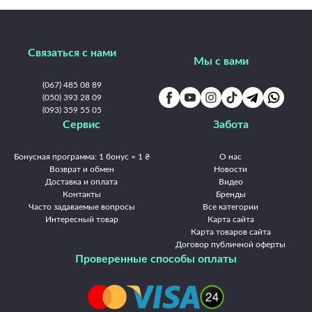
Связаться с нами
Мы с вами
(067) 485 08 89
(050) 393 28 09
(093) 359 55 05
Сервис
Забота
Бонусная программа: 1 бонус = 1 ₴
О нас
Возврат и обмен
Новости
Доставка и оплата
Видео
Контакты
Бренды
Часто задаваемые вопросы
Все категории
Интересный товар
Карта сайта
Карта товаров сайта
Договор публичной оферты
Проверенные способы оплаты