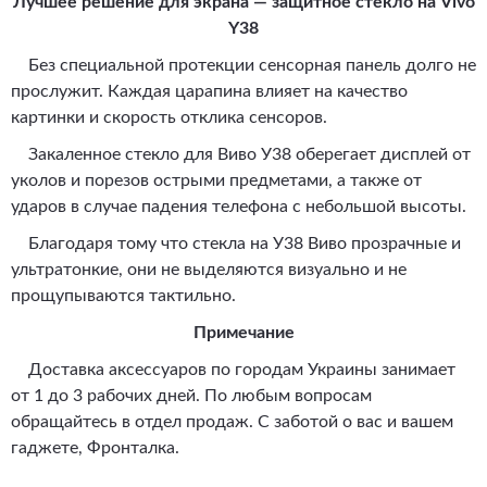
Лучшее решение для экрана — защитное стекло на Vivo
Y38
Без специальной протекции сенсорная панель долго не
прослужит. Каждая царапина влияет на качество
картинки и скорость отклика сенсоров.
Закаленное стекло для Виво У38 оберегает дисплей от
уколов и порезов острыми предметами, а также от
ударов в случае падения телефона с небольшой высоты.
Благодаря тому что стекла на У38 Виво прозрачные и
ультратонкие, они не выделяются визуально и не
прощупываются тактильно.
Примечание
Доставка аксессуаров по городам Украины занимает
от 1 до 3 рабочих дней. По любым вопросам
обращайтесь в отдел продаж. С заботой о вас и вашем
гаджете, Фронталка.