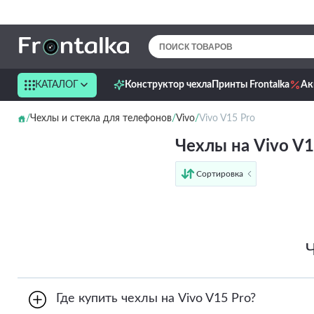
КАТАЛОГ
Конструктор чехла
Принты Frontalka
Ак
Чехлы и стекла для телефонов
Vivo
Vivo V15 Pro
Чехлы на Vivo V1
Сортировка
от дешёвых к дорогим
от дорогих к дешёвым
по имени
новинки
Где купить чехлы на Vivo V15 Pro?