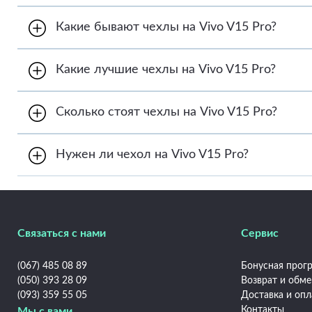
Заказать чехлы на Vivo V15 Pro можно двумя спо
Какие бывают чехлы на Vivo V15 Pro?
1. Онлайн через форму заказа на сайте frontalka.
2. В телефонном режиме. Позвоните по телефону
Frontalka предлагает большой выбор чехлов на V
Какие лучшие чехлы на Vivo V15 Pro?
универсальные чехлы. Также в магазине предста
Интернет-магазин Frontalka рекомендует обратит
Сколько стоят чехлы на Vivo V15 Pro?
Цены на чехлы на Vivo V15 Pro варьируются от 99
Нужен ли чехол на Vivo V15 Pro?
Купить чехлы на Vivo V15 Pro необходимо сразу
смартфоне и увеличить его эксплуатационный ср
индивидуальность.
Связаться с нами
Сервис
(067) 485 08 89
Бонусная прогр
(050) 393 28 09
Возврат и обм
(093) 359 55 05
Доставка и опл
Контакты
Мы с вами