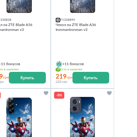
1330828
F1328894
л на ZTE Blade A56
Чехол на ZTE Blade A36
manIronman v3
IronmanIronman v3
+11
бонусов
+11
бонусов
ть в наличии
Есть в наличии
9
219
Купить
Купить
грн
грн
грн
239 грн
-8%