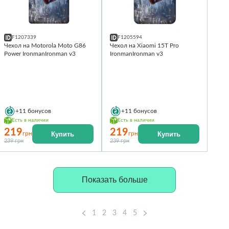
F1207339
F1205594
Чехол на Motorola Moto G86
Чехол на Xiaomi 15T Pro
Power IronmanIronman v3
IronmanIronman v3
+11
бонусов
+11
бонусов
Есть в наличии
Есть в наличии
219
219
Купить
Купить
грн
грн
239 грн
239 грн
Показать больше
1
2
3
4
5