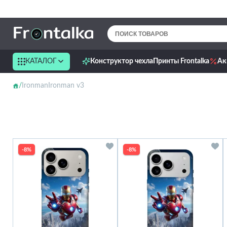
КАТАЛОГ
Конструктор чехла
Принты Frontalka
Ак
IronmanIronman v3
-8%
-8%