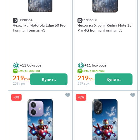
F1338564
F1336630
Чехол на Motorola Edge 60 Pro
Чехол на Xiaomi Redmi Note 15
IronmanIronman v3
Pro 4G IronmanIronman v3
+11
бонусов
+11
бонусов
Есть в наличии
Есть в наличии
219
219
Купить
Купить
грн
грн
239 грн
239 грн
-8%
-8%