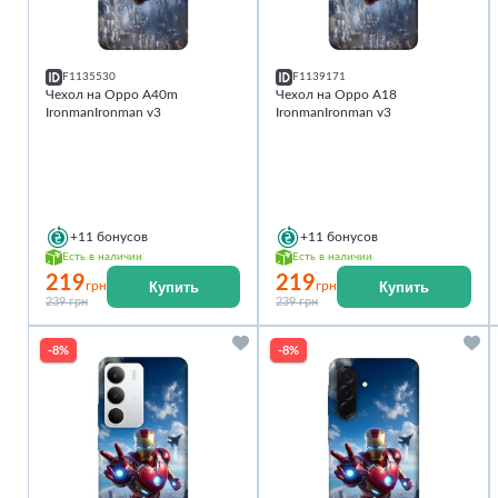
F1135530
F1139171
Чехол на Oppo A40m
Чехол на Oppo A18
IronmanIronman v3
IronmanIronman v3
+11
бонусов
+11
бонусов
Есть в наличии
Есть в наличии
219
219
Купить
Купить
грн
грн
239 грн
239 грн
-8%
-8%