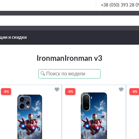
+38 (050) 393 28 0
ции и скидки
IronmanIronman v3
-8%
-8%
-8%