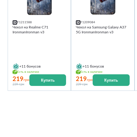
F1211588
F1209084
Чехол на Realme C71
Чехол на Samsung Galaxy A37
IronmanIronman v3
5G IronmanIronman v3
+11
бонусов
+11
бонусов
Есть в наличии
Есть в наличии
219
219
Купить
Купить
грн
грн
239 грн
239 грн