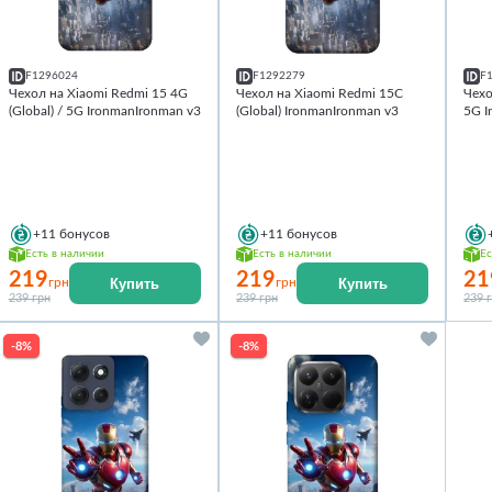
F1296024
F1292279
F
Чехол на Xiaomi Redmi 15 4G
Чехол на Xiaomi Redmi 15C
Чехо
(Global) / 5G IronmanIronman v3
(Global) IronmanIronman v3
5G I
+11
бонусов
+11
бонусов
Есть в наличии
Есть в наличии
Ес
219
219
21
Купить
Купить
грн
грн
239 грн
239 грн
239 
-8%
-8%