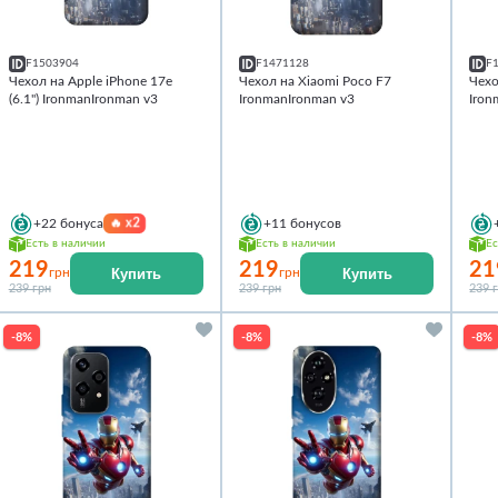
F1503904
F1471128
F
Чехол на Apple iPhone 17e
Чехол на Xiaomi Poco F7
Чехо
(6.1") IronmanIronman v3
IronmanIronman v3
Iron
🔥
x2
+22
бонуса
+11
бонусов
Есть в наличии
Есть в наличии
Ес
219
219
21
Купить
Купить
грн
грн
239 грн
239 грн
239 
-8%
-8%
-8%