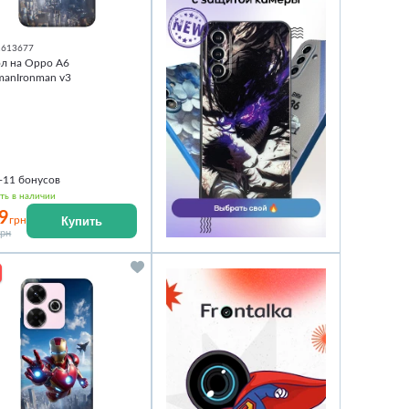
1613677
л на Oppo A6
manIronman v3
+11
бонусов
ть в наличии
9
Купить
грн
грн