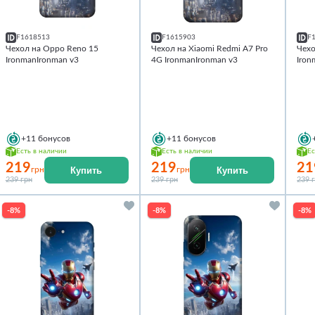
F1618513
F1615903
F
Чехол на Oppo Reno 15
Чехол на Xiaomi Redmi A7 Pro
Чехо
IronmanIronman v3
4G IronmanIronman v3
Iron
+11
бонусов
+11
бонусов
Есть в наличии
Есть в наличии
Ес
219
219
21
Купить
Купить
грн
грн
239 грн
239 грн
239 
-8%
-8%
-8%