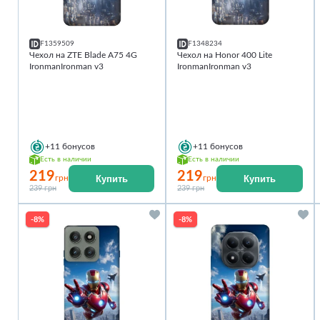
F1359509
F1348234
Чехол на ZTE Blade A75 4G
Чехол на Honor 400 Lite
IronmanIronman v3
IronmanIronman v3
+11
бонусов
+11
бонусов
Есть в наличии
Есть в наличии
219
219
Купить
Купить
грн
грн
239 грн
239 грн
-8%
-8%