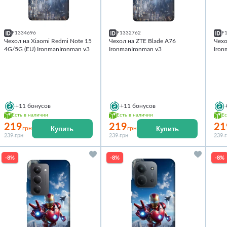
F1334696
F1332762
F
Чехол на Xiaomi Redmi Note 15
Чехол на ZTE Blade A76
Чехо
4G/5G (EU) IronmanIronman v3
IronmanIronman v3
Iron
+11
бонусов
+11
бонусов
Есть в наличии
Есть в наличии
Ес
219
219
21
Купить
Купить
грн
грн
239 грн
239 грн
239 
-8%
-8%
-8%