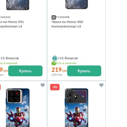
1342432
F1340498
л на Honor X9c
Чехол на Honor 400
manIronman v3
IronmanIronman v3
+11
бонусов
+11
бонусов
ть в наличии
Есть в наличии
9
219
Купить
Купить
грн
грн
грн
239 грн
-8%