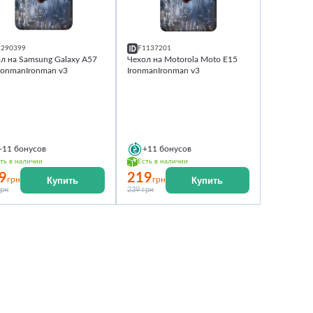
1290399
F1137201
л на Samsung Galaxy A57
Чехол на Motorola Moto E15
ronmanIronman v3
IronmanIronman v3
+11
бонусов
+11
бонусов
ть в наличии
Есть в наличии
9
219
Купить
Купить
грн
грн
грн
239 грн