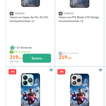
F1609225
F1568150
Чехол на Oppo A6 Pro 4G/5G
Чехол на ZTE Blade V70 Design
IronmanIronman v3
IronmanIronman v3
+11
бонусов
Есть в наличии
Нет в наличии
219
219
Купить
грн
грн
239 грн
-8%
-8%