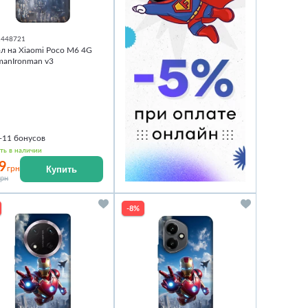
1448721
л на Xiaomi Poco M6 4G
manIronman v3
+11
бонусов
ть в наличии
9
Купить
грн
грн
-8%