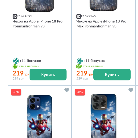
F1624391
F1622165
Чехол на Apple iPhone 18 Pro
Чехол на Apple iPhone 18 Pro
IronmanIronman v3
Max IronmanIronman v3
+11
бонусов
+11
бонусов
Есть в наличии
Есть в наличии
219
219
Купить
Купить
грн
грн
239 грн
239 грн
-8%
-8%