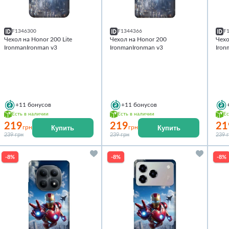
F1346300
F1344366
F
Чехол на Honor 200 Lite
Чехол на Honor 200
Чехо
IronmanIronman v3
IronmanIronman v3
Iron
+11
бонусов
+11
бонусов
Есть в наличии
Есть в наличии
Ес
219
219
21
Купить
Купить
грн
грн
239 грн
239 грн
239 
-8%
-8%
-8%