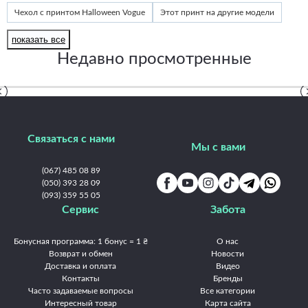
Чехол с принтом Halloween Vogue
Этот принт на другие модели
Принты Frontalka — Halloween
Nokia C31
Nokia C21 Plus
показать все
Nokia C21
Nokia G42
Nokia G60
Nokia G50
Nokia G22
Недавно просмотренные
Nokia G21
Nokia G20 / G10 / 6.3
Nokia G11 Plus
Nokia X10 / X20
Связаться с нами
Мы с вами
(067) 485 08 89
(050) 393 28 09
(093) 359 55 05
Сервис
Забота
Бонусная программа: 1 бонус = 1 ₴
О нас
Возврат и обмен
Новости
Доставка и оплата
Видео
Контакты
Бренды
Часто задаваемые вопросы
Все категории
Интересный товар
Карта сайта