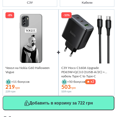
СЗУ
Кабели
-8%
-10%
Чехол на Nokia G60 Halloween
СЗУ Hoco C160A Upgrade
Vogue
PD65W+QC3.0 (1USB-A/2C) +
кабель Type-C to Type-C
🔥
x2
+11
бонусов
+50
бонусов
219
503
грн
грн
239 грн
559 грн
Добавить в корзину за 722 грн