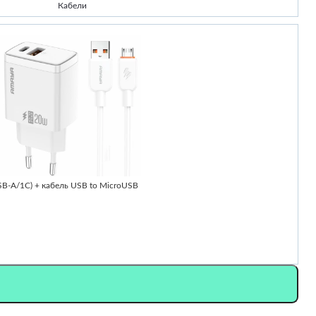
Кабели
-
-A/1C) + кабель USB to MicroUSB
Ч
2