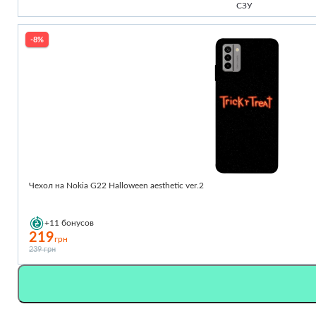
СЗУ
-8%
Чехол на Nokia G22 Halloween aesthetic ver.2
+11
бонусов
219
грн
239 грн