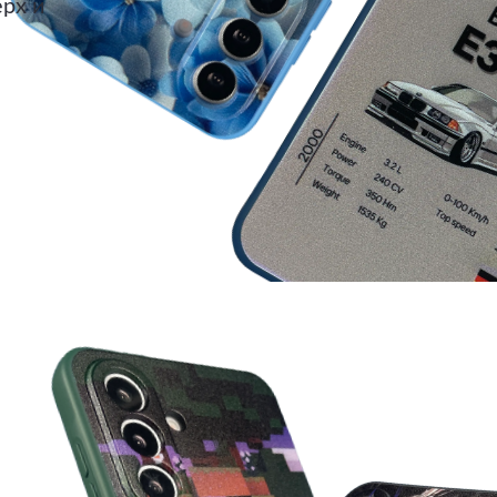
ерх и