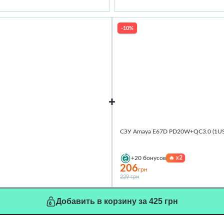
-10%
СЗУ Amaya E67D PD20W+QC3.0 (1USB
🔥
x2
+20
бонусов
206
грн
229 грн
Добавить в корзину за 425 грн