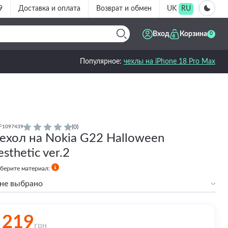
9
Доставка и оплата
Возврат и обмен
UK
RU
Вход
Корзина
0
Популярное:
чехлы на iPhone 18 Pro Max
(0)
F1097439
ехол на Nokia G22 Halloween
esthetic ver.2
берите материал:
не выбрано
Силиконовый
Силиконовый с бортами
219
грн