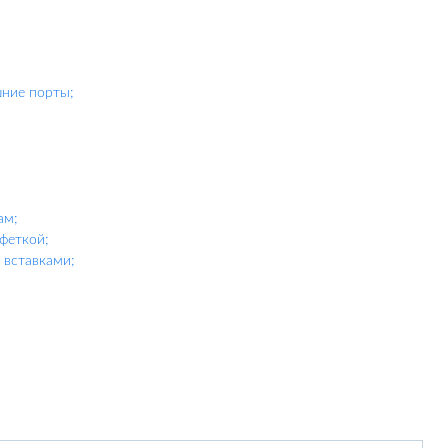
шние порты;
ам;
феткой;
вставками;