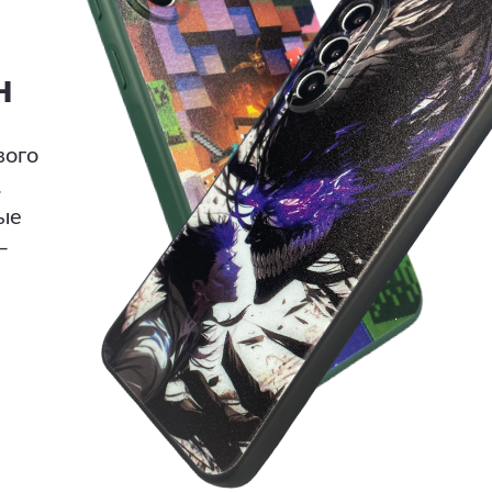
н
вого
.
ые
—