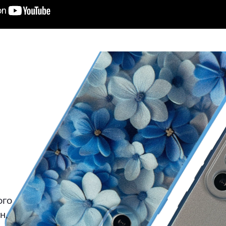
ого
н,