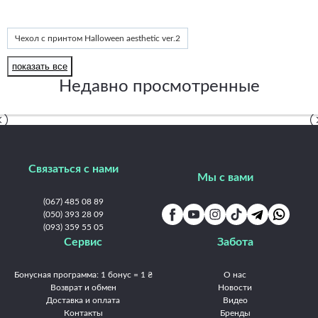
Чехол с принтом Halloween aesthetic ver.2
Этот принт на другие модели
Принты Frontalka — Halloween
показать все
Nokia C31
Nokia C21 Plus
Nokia C21
Nokia G42
Nokia G60
Недавно просмотренные
Nokia G50
Nokia G22
Nokia G21
Nokia G20 / G10 / 6.3
Nokia G11 Plus
Nokia X10 / X20
Связаться с нами
Мы с вами
(067) 485 08 89
(050) 393 28 09
(093) 359 55 05
Сервис
Забота
Бонусная программа: 1 бонус = 1 ₴
О нас
Возврат и обмен
Новости
Доставка и оплата
Видео
Контакты
Бренды