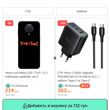
СЗУ
Кабели
-8%
-10%
Чехол на Nokia G20 / G10 / 6.3
СЗУ Hoco C160A Upgrade
Halloween aesthetic ver.2
PD65W+QC3.0 (1USB-A/2C) +
кабель Type-C to Type-C
🔥
x2
+11
бонусов
+50
бонусов
219
503
грн
грн
239 грн
559 грн
Добавить в корзину за 722 грн