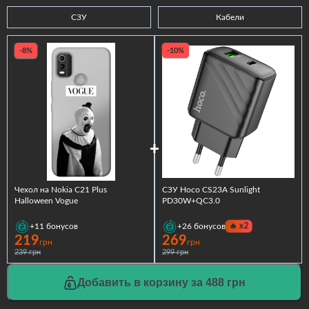
СЗУ
Кабели
-8%
-10%
Чехол на Nokia C21 Plus
СЗУ Hoco CS23A Sunlight
Halloween Vogue
PD30W+QC3.0
🔥
x2
+11
бонусов
+26
бонусов
219
269
грн
грн
239 грн
299 грн
Добавить в корзину за 488 грн