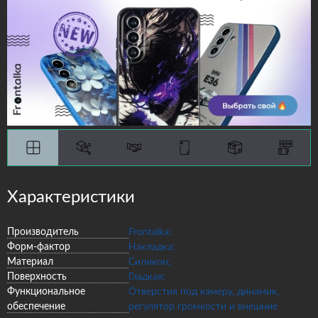
Характеристики
Производитель
Frontalka;
Форм-фактор
Накладка;
Материал
Силикон;
Поверхность
Гладкая;
Функциональное
Отверстия под камеру, динамик,
обеспечение
регулятор громкости и внешние