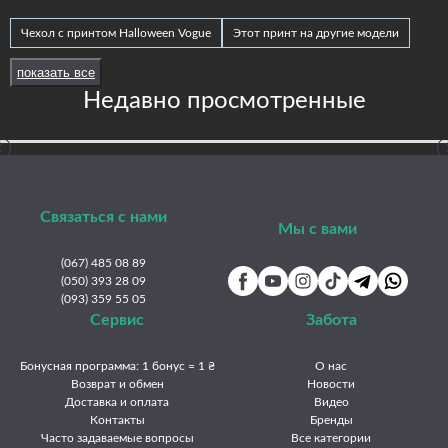
Чехол с принтом Halloween Vogue
Этот принт на другие модели
Принты Frontalka — Halloween
Nokia C31
Nokia C21 Plus
показать все
Nokia C21
Nokia G42
Nokia G60
Nokia G50
Nokia G22
Недавно просмотренные
Nokia G21
Nokia G20 / G10 / 6.3
Nokia G11 Plus
Nokia X10 / X20
Связаться с нами
Мы с вами
(067) 485 08 89
(050) 393 28 09
(093) 359 55 05
Сервис
Забота
Бонусная программа: 1 бонус = 1 ₴
О нас
Возврат и обмен
Новости
Доставка и оплата
Видео
Контакты
Бренды
Часто задаваемые вопросы
Все категории