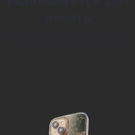
Используется 2D-
печать
Изображение наносится на заднюю панель,
боковые торцы остаются прозрачными.