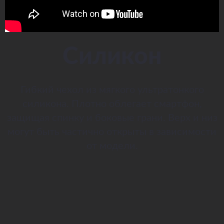
Силикон
Гибкий чехол из мягкого ультратонкого
силикона. Плотно облегает смартфон,
защищая спинку и боковые грани. Верх и низ
могут быть частично открыты в зависимости
от модели.