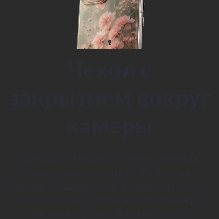
Чехол с
закрытием вокруг
камеры
Плотный силиконовый чехол с матовым
однотонным покрытием. Полностью
закрывает заднюю часть, боковые грани, верх
и низ смартфона, включая область вокруг
блока камер (сами линзы остаются