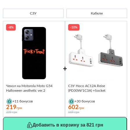
СЗУ
Кабели
-8%
-10%
Чехол на Motorola Moto G54
СЗУ Hoco AC12A Reise
Halloween aesthetic ver.2
(PD30W/1C3A) +Socket
+11
бонусов
+30
бонусов
219
602
грн
грн
239 грн
669 грн
Добавить в корзину за 821 грн