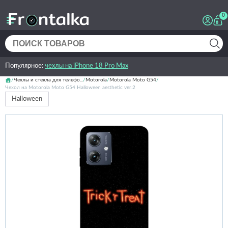
0
Популярное:
чехлы на iPhone 18 Pro Max
Чехлы и стекла для телефо...
Motorola
Motorola Moto G54
Чехол на Motorola Moto G54 Halloween aesthetic ver.2
Halloween