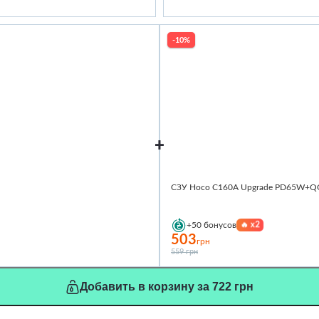
-10%
СЗУ Hoco C160A Upgrade PD65W+QC3.
🔥
x2
+50
бонусов
503
грн
559 грн
Добавить в корзину за 722 грн