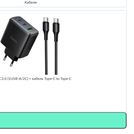
Кабели
-
0 (1USB-A/2C) + кабель Type-C to Type-C
Ч
2