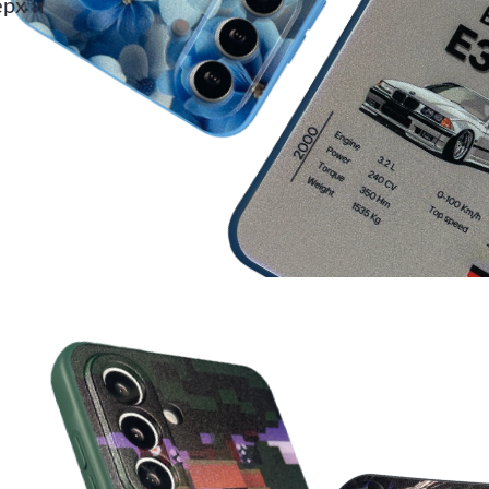
ерх и