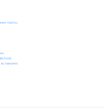
шние порты;
ам;
феткой;
вставками;