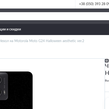
+38 (050) 393 28 0
ции и скидки
Чехол на Motorola Moto G24 Halloween aesthetic ver.2
Ч
H
Вы