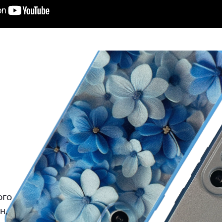
ого
н,