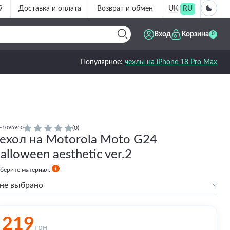
9
Доставка и оплата
Возврат и обмен
UK
RU
Вход
Корзина
0
Популярное:
чехлы на iPhone 18 Pro Max
(0)
F1096960
ехол на Motorola Moto G24
alloween aesthetic ver.2
берите материал:
не выбрано
Силиконовый
Силиконовый с бортами
219
грн