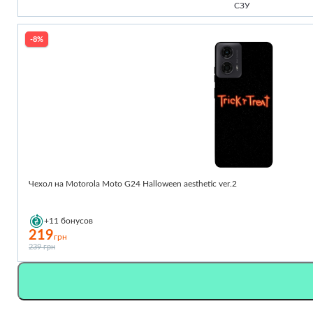
СЗУ
-8%
Чехол на Motorola Moto G24 Halloween aesthetic ver.2
+11
бонусов
219
грн
239 грн