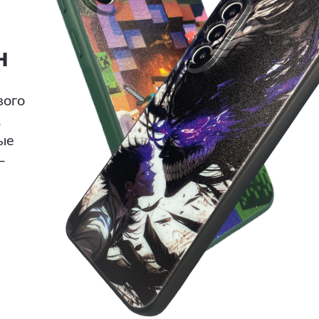
н
вого
.
ые
—