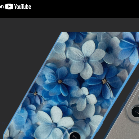
ого
н,