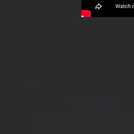
Силикон
Гибкий чехол из мягкого ультратонк
силикона. Плотно облегает смартфо