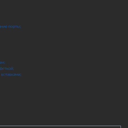
шние порты;
ам;
феткой;
вставками;