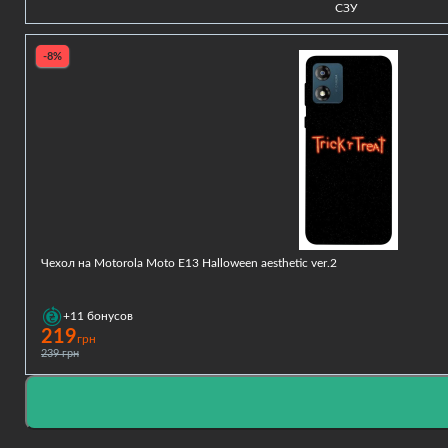
СЗУ
-8%
Чехол на Motorola Moto E13 Halloween aesthetic ver.2
+11
бонусов
219
грн
239 грн