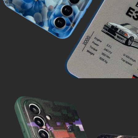
ерх и