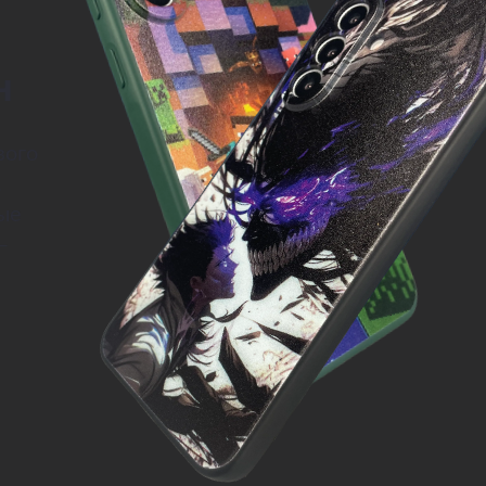
н
вого
.
ые
—