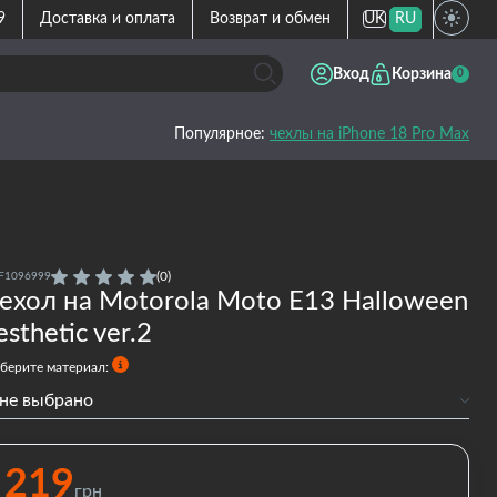
9
Доставка и оплата
Возврат и обмен
UK
RU
Вход
Корзина
0
Популярное:
чехлы на iPhone 18 Pro Max
(0)
F1096999
ехол на Motorola Moto E13 Halloween
esthetic ver.2
берите материал:
не выбрано
Силиконовый
Силиконовый с бортами
219
грн