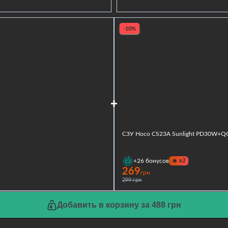
-10%
СЗУ Hoco CS23A Sunlight PD30W+Q
🔥
x2
+26
бонусов
269
грн
299 грн
Добавить в корзину за 488 грн