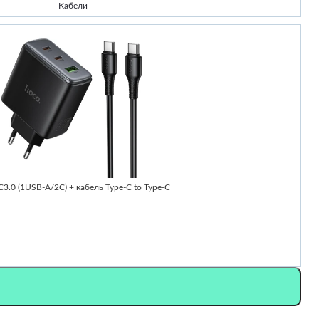
Кабели
-
0 (1USB-A/2C) + кабель Type-C to Type-C
Ч
2