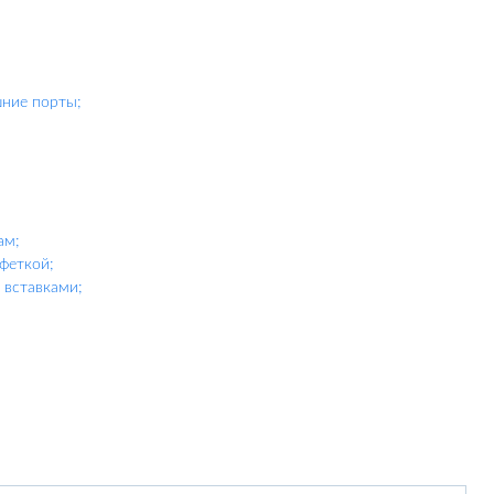
шние порты;
ам;
феткой;
вставками;