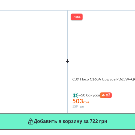
-10%
СЗУ Hoco C160A Upgrade PD65W+QC3.
🔥
x2
+50
бонусов
503
грн
559 грн
Добавить в корзину за 722 грн