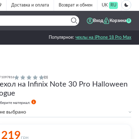
9
Доставка и оплата
Возврат и обмен
UK
RU
Вход
Корзина
0
Популярное:
чехлы на iPhone 18 Pro Max
(0)
F1097816
ехол на Infinix Note 30 Pro Halloween
ogue
берите материал:
не выбрано
Силиконовый
Силиконовый с бортами
219
грн