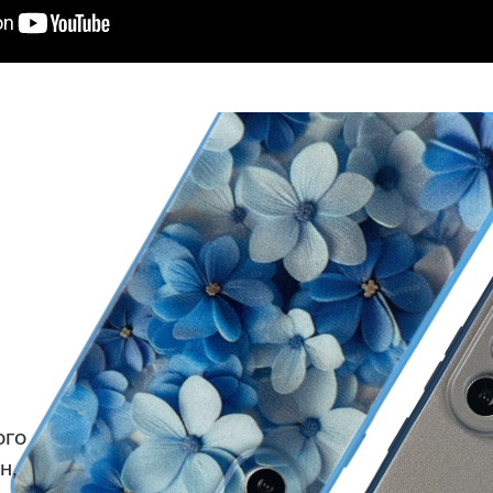
ого
н,