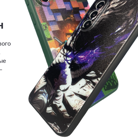
н
вого
.
ые
—