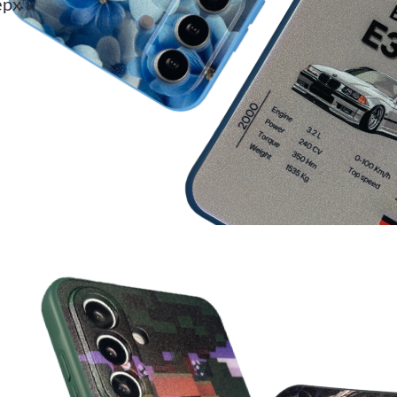
ерх и