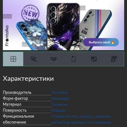
Характеристики
Производитель
Frontalka;
Форм-фактор
Накладка;
Материал
Силикон;
Поверхность
Гладкая;
Функциональное
Отверстия под камеру, динамик,
обеспечение
регулятор громкости и внешние