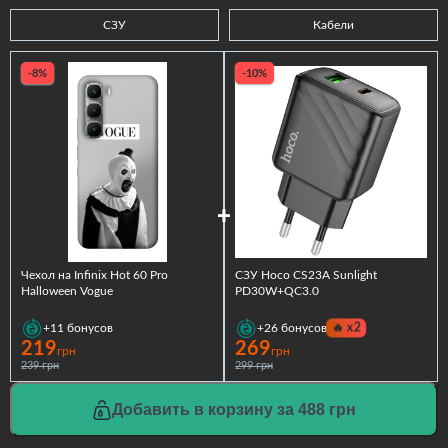
СЗУ
Кабели
-8%
-10%
Чехол на Infinix Hot 60 Pro
СЗУ Hoco CS23A Sunlight
Halloween Vogue
PD30W+QC3.0
🔥
x2
+11
бонусов
+26
бонусов
219
269
грн
грн
239 грн
299 грн
Добавить в корзину за 488 грн