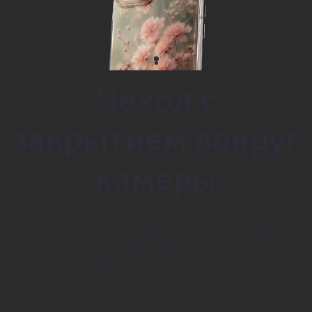
Чехол с
закрытием вокруг
камеры
Плотный силиконовый чехол с матовым
однотонным покрытием. Полностью
закрывает заднюю часть, боковые грани, верх
и низ смартфона, включая область вокруг
блока камер (сами линзы остаются