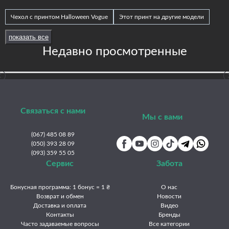
Чехол с принтом Halloween Vogue
Этот принт на другие модели
Принты Frontalka — Halloween
Infinix Note 50 Pro
Infinix Hot 70
показать все
Infinix Note 50 Pro+
Infinix GT 30 Pro
Infinix Note 40 Pro 4G
Недавно просмотренные
Infinix Smart 10 Plus
Infinix GT 20 Pro
Infinix Hot 60 Pro+
Infinix Smart 10
Infinix Zero 30 4G
Infinix Note 40 4G
Infinix Hot 60 Pro
Infinix Smart 9 4G / Hot 50i
Infinix Note 30 Pro
Infinix Hot 60i
Infinix Smart 7 HD
Infinix Hot 50 Pro
Связаться с нами
Мы с вами
Infinix Hot 50 4G
Infinix Hot 40 Pro
Infinix Hot 40i
Infinix Hot 40
(067) 485 08 89
Infinix Hot 30 Play
Infinix Hot 30i
Infinix Hot 30
Infinix Hot 20 5G
(050) 393 28 09
(093) 359 55 05
Infinix Hot 12i
Infinix Hot 10 Lite
Сервис
Забота
Бонусная программа: 1 бонус = 1 ₴
О нас
Возврат и обмен
Новости
Доставка и оплата
Видео
Контакты
Бренды
Часто задаваемые вопросы
Все категории