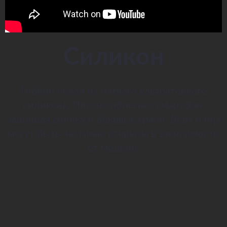
Силикон
Гибкий чехол из мягкого ультратонкого
силикона. Плотно облегает смартфон,
защищая спинку и боковые грани. Верх и низ
могут быть частично открыты в зависимости
от модели.