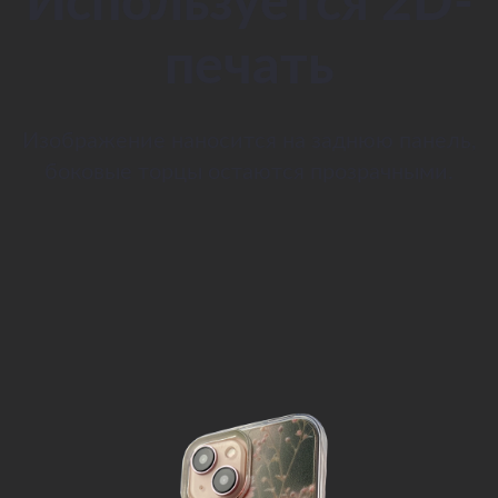
Используется 2D-
печать
Изображение наносится на заднюю панель,
боковые торцы остаются прозрачными.