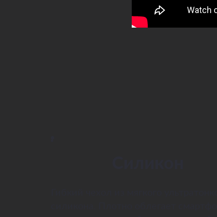
Силикон
Гибкий чехол из мягкого ультратонк
силикона. Плотно облегает смартфо