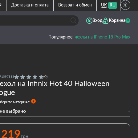
9
Доставка и оплата
Возврат и обмен
UK
RU
Вход
Корзина
0
Популярное:
чехлы на iPhone 18 Pro Max
(0)
F1097883
ехол на Infinix Hot 40 Halloween
ogue
берите материал:
не выбрано
Силиконовый
Силиконовый с бортами
219
грн