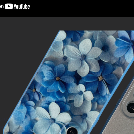
ого
н,