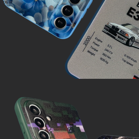
ерх и