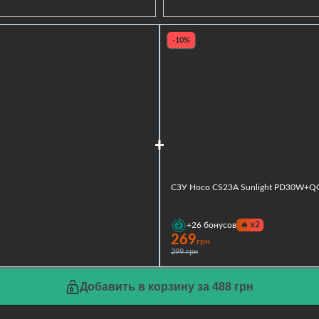
-10%
СЗУ Hoco CS23A Sunlight PD30W+Q
🔥
x2
+26
бонусов
269
грн
299 грн
Добавить в корзину за 488 грн