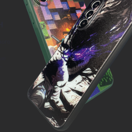
н
вого
.
ые
—