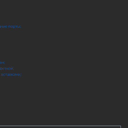
шние порты;
ам;
феткой;
вставками;