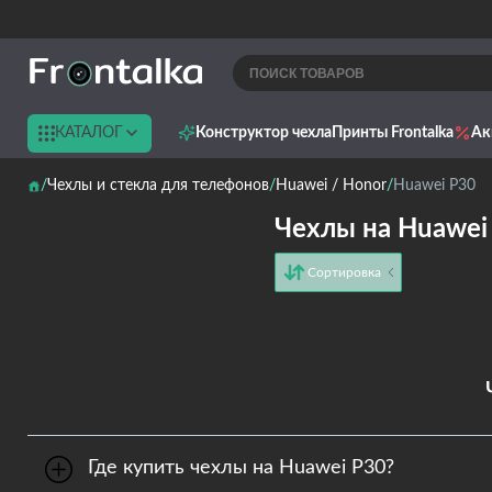
КАТАЛОГ
Конструктор чехла
Принты Frontalka
Ак
Чехлы и стекла для телефонов
Huawei / Honor
Huawei P30
Чехлы на Huawei
Сортировка
от дешёвых к дорогим
от дорогих к дешёвым
по имени
новинки
Где купить чехлы на Huawei P30?