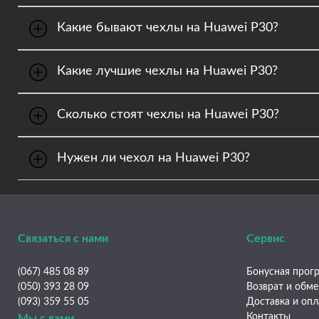
Заказать чехлы на Huawei P30 можно двумя спос
Какие бывают чехлы на Huawei P30?
1. Онлайн через форму заказа на сайте frontalka.
2. В телефонном режиме. Позвоните по телефону
Frontalka предлагает большой выбор чехлов на 
Какие лучшие чехлы на Huawei P30?
универсальные чехлы. Также в магазине предста
Интернет-магазин Frontalka рекомендует обратит
Сколько стоят чехлы на Huawei P30?
Цены на чехлы на Huawei P30 варьируются от 99 д
Нужен ли чехол на Huawei P30?
Купить чехлы на Huawei P30 необходимо сразу п
смартфоне и увеличить его эксплуатационный ср
индивидуальность.
Связаться с нами
Сервис
(067) 485 08 89
Бонусная прогр
(050) 393 28 09
Возврат и обм
(093) 359 55 05
Доставка и опл
Контакты
Мы с вами