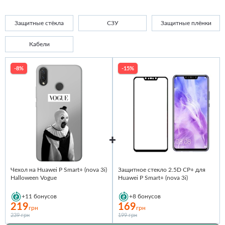
Защитные стёкла
СЗУ
Защитные плёнки
Кабели
-8%
-15%
Чехол на Huawei P Smart+ (nova 3i)
Защитное стекло 2.5D CP+ для
Halloween Vogue
Huawei P Smart+ (nova 3i)
+11
бонусов
+8
бонусов
219
169
грн
грн
239 грн
199 грн