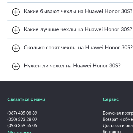
Заказать чехлы на Huawei Honor 30S можно двум
Какие бывают чехлы на Huawei Honor 30S?
1. Онлайн через форму заказа на сайте frontalka.
2. В телефонном режиме. Позвоните по телефону
Frontalka предлагает большой выбор чехлов на 
Какие лучшие чехлы на Huawei Honor 30S?
универсальные чехлы. Также в магазине предста
Интернет-магазин Frontalka рекомендует обратит
Сколько стоят чехлы на Huawei Honor 30S?
Цены на чехлы на Huawei Honor 30S варьируются о
Нужен ли чехол на Huawei Honor 30S?
Купить чехлы на Huawei Honor 30S необходимо с
смартфоне и увеличить его эксплуатационный ср
индивидуальность.
Связаться с нами
Сервис
(067) 485 08 89
Бонусная прогр
(050) 393 28 09
Возврат и обм
(093) 359 55 05
Доставка и опл
Контакты
Мы с вами