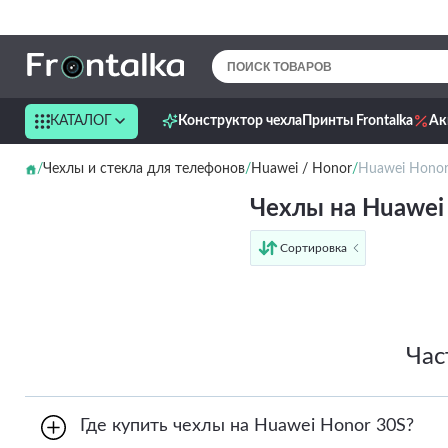
КАТАЛОГ
Конструктор чехла
Принты Frontalka
Ак
Чехлы и стекла для телефонов
Huawei / Honor
Huawei Honor
Чехлы на Huawei
Сортировка
от дешёвых к дорогим
от дорогих к дешёвым
по имени
новинки
Час
Где купить чехлы на Huawei Honor 30S?