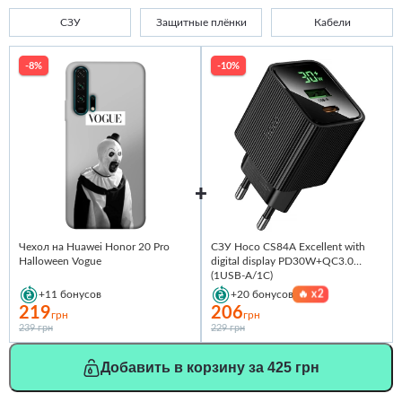
СЗУ
Защитные плёнки
Кабели
-8%
-10%
Чехол на Huawei Honor 20 Pro
СЗУ Hoco CS84A Excellent with
Halloween Vogue
digital display PD30W+QC3.0
(1USB-A/1C)
🔥
x2
+11
бонусов
+20
бонусов
219
206
грн
грн
239 грн
229 грн
Добавить в корзину за 425 грн