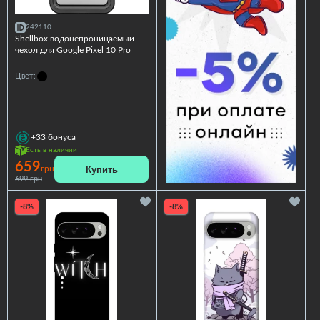
242110
Shellbox водонепроницаемый
чехол для Google Pixel 10 Pro
Цвет:
+33
бонуса
Есть в наличии
659
Купить
грн
699 грн
-8%
-8%