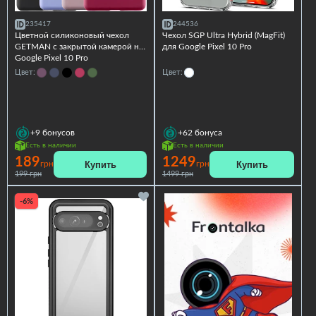
235417
244536
Цветной силиконовый чехол
Чехол SGP Ultra Hybrid (MagFit)
GETMAN с закрытой камерой на
для Google Pixel 10 Pro
Google Pixel 10 Pro
Цвет:
Цвет:
+9
бонусов
+62
бонуса
Есть в наличии
Есть в наличии
189
1249
Купить
Купить
грн
грн
199 грн
1499 грн
-6%