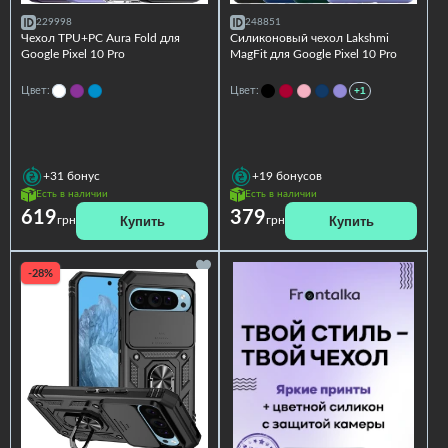
229998
248851
Чехол TPU+PC Aura Fold для
Силиконовый чехол Lakshmi
Google Pixel 10 Pro
MagFit для Google Pixel 10 Pro
Цвет:
Цвет:
+1
+31
бонус
+19
бонусов
Есть в наличии
Есть в наличии
619
379
Купить
Купить
грн
грн
-28%