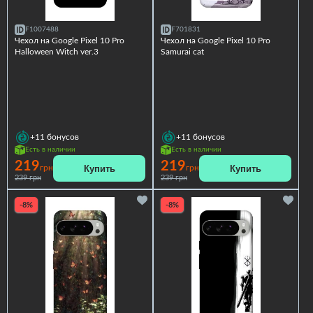
F1007488
F701831
Чехол на Google Pixel 10 Pro
Чехол на Google Pixel 10 Pro
Halloween Witch ver.3
Samurai cat
+11
бонусов
+11
бонусов
Есть в наличии
Есть в наличии
219
219
Купить
Купить
грн
грн
239 грн
239 грн
-8%
-8%