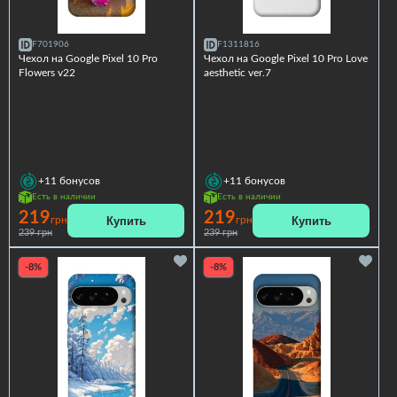
F701906
F1311816
Чехол на Google Pixel 10 Pro
Чехол на Google Pixel 10 Pro Love
Flowers v22
aesthetic ver.7
+11
бонусов
+11
бонусов
Есть в наличии
Есть в наличии
219
219
Купить
Купить
грн
грн
239 грн
239 грн
-8%
-8%