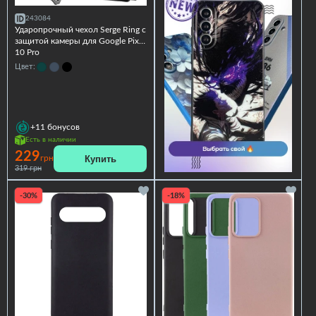
243084
Ударопрочный чехол Serge Ring с
защитой камеры для Google Pixel
10 Pro
Цвет:
+11
бонусов
Есть в наличии
229
Купить
грн
319 грн
-30%
-18%