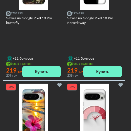
F701299
F924190
Чехол на Google Pixel 10 Pro
Чехол на Google Pixel 10 Pro
butterfly
Berserk way
+11
бонусов
+11
бонусов
Есть в наличии
Есть в наличии
219
219
Купить
Купить
грн
грн
239 грн
239 грн
-8%
-8%