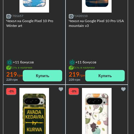
F701657
F1420110
Чехол на Google Pixel 10 Pro
Чехол на Google Pixel 10 Pro USA
Winter art
mountain v3
+11
бонусов
+11
бонусов
Есть в наличии
Есть в наличии
219
219
Купить
Купить
грн
грн
239 грн
239 грн
-8%
-8%