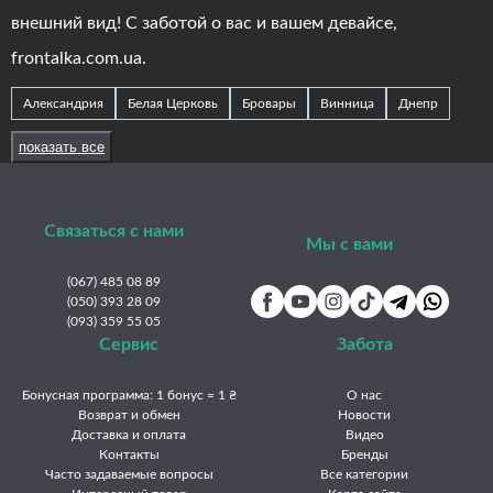
внешний вид! С заботой о вас и вашем девайсе,
frontalka.com.ua.
Александрия
Белая Церковь
Бровары
Винница
Днепр
Житомир
Запорожье
Ивано-Франковск
Измаил
Изюм
показать все
Каменец-Подольский
Каменское
Киев
Краматорск
Кременчуг
Кривой Рог
Кропивницкий
Луцк
Львов
Связаться с нами
Мукачево
Николаев
Никополь
Одесса
Павлоград
Мы с вами
Полтава
Ровно
Славянск
Сумы
Тернополь
Ужгород
(067) 485 08 89
Умань
(050) 393 28 09
Харьков
Херсон
Хмельницкий
Черкассы
(093) 359 55 05
Чернигов
Черновцы
Сервис
Забота
Бонусная программа: 1 бонус = 1 ₴
О нас
Возврат и обмен
Новости
Доставка и оплата
Видео
Контакты
Бренды
Часто задаваемые вопросы
Все категории