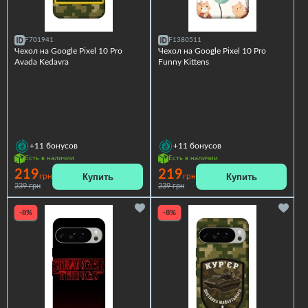
F701941
F1380511
Чехол на Google Pixel 10 Pro
Чехол на Google Pixel 10 Pro
Avada Kedavra
Funny Kittens
+11
бонусов
+11
бонусов
Есть в наличии
Есть в наличии
219
219
Купить
Купить
грн
грн
239 грн
239 грн
-8%
-8%