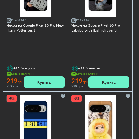
F1467242
F924216
Чехол на Google Pixel 10 Pro New
Чехол на Google Pixel 10 Pro
Harry Potter ver.1
Labubu with flashlight ver.3
+11
бонусов
+11
бонусов
Есть в наличии
Есть в наличии
219
219
Купить
Купить
грн
грн
239 грн
239 грн
-8%
-8%