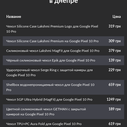
в днепре
эксплуатационный срок. Кроме того, красивый и необычный аксессуар
придаст телефону изюминку и подчеркнет вашу индивидуальность.
Название
Цена
Чехол Silicone Case Lakshmi Premium Logo для Google Pixel
319 грн
10 Pro
Чехол Silicone Case Lakshmi Premium на Google Pixel 10 Pro
309 грн
Силиконовый чехол Lakshmi MagFit для Google Pixel 10 Pro
379 грн
Чёрный силиконовый чехол Epik для Google Pixel 10 Pro
139 грн
Ударопрочный чехол Serge Ring с защитой камеры для
229 грн
Google Pixel 10 Pro
Shellbox водонепроницаемый чехол для Google Pixel 10
659 грн
Pro
Чехол SGP Ultra Hybrid (MagFit) для Google Pixel 10 Pro
1249 грн
Цветной силиконовый чехол GETMAN с закрытой
189 грн
камерой на Google Pixel 10 Pro
Чехол TPU+PC Aura Fold для Google Pixel 10 Pro
619 грн