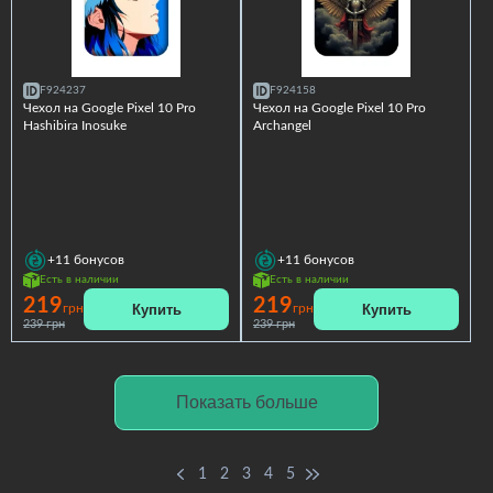
F924237
F924158
Чехол на Google Pixel 10 Pro
Чехол на Google Pixel 10 Pro
Hashibira Inosuke
Archangel
+11
бонусов
+11
бонусов
Есть в наличии
Есть в наличии
219
219
Купить
Купить
грн
грн
239 грн
239 грн
Показать больше
1
2
3
4
5