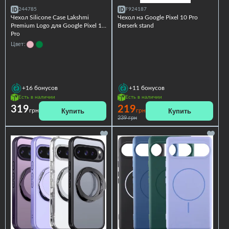
244785
F924187
Чехол Silicone Case Lakshmi
Чехол на Google Pixel 10 Pro
Premium Logo для Google Pixel 10
Berserk stand
Pro
Цвет:
+16
бонусов
+11
бонусов
Есть в наличии
Есть в наличии
319
219
Купить
Купить
грн
грн
239 грн