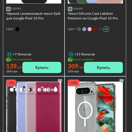
238990
244609
Чёрный силиконовый чехол Epik
Чехол Silicone Case Lakshmi
для Google Pixel 10 Pro
Premium на Google Pixel 10 Pro
Цвет:
Цвет:
+1
+7
бонусов
+15
бонусов
Есть в наличии
Есть в наличии
139
309
Купить
Купить
грн
грн
199 грн
379 грн
-5%
-17%