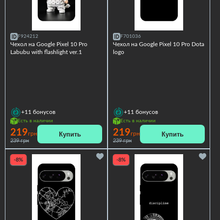
F924212
F701036
Чехол на Google Pixel 10 Pro
Чехол на Google Pixel 10 Pro Dota
Labubu with flashlight ver.1
logo
+11
бонусов
+11
бонусов
Есть в наличии
Есть в наличии
219
219
Купить
Купить
грн
грн
239 грн
239 грн
-8%
-8%