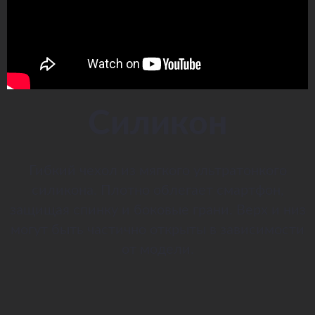
Силикон
Гибкий чехол из мягкого ультратонкого
силикона. Плотно облегает смартфон,
защищая спинку и боковые грани. Верх и низ
могут быть частично открыты в зависимости
от модели.