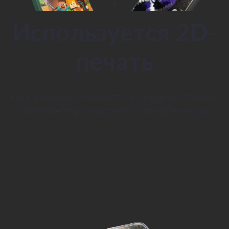
Используется 2D-
печать
Изображение наносится на заднюю панель,
боковые торцы остаются прозрачными.