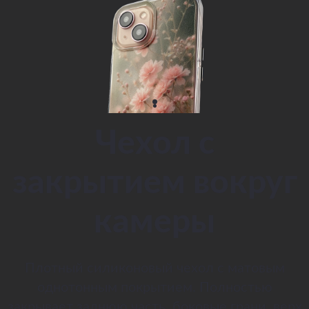
Чехол с
закрытием вокруг
камеры
Плотный силиконовый чехол с матовым
однотонным покрытием. Полностью
закрывает заднюю часть, боковые грани, верх