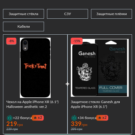
Защитные стёкла
СЗУ
Защитные плёнки
Кабели
-8%
-15%
Чехол на Apple iPhone XR (6.1")
Защитное стекло Ganesh для
Halloween aesthetic ver.2
Apple iPhone XR (6.1")
🔥
x2
🔥
x2
+22
бонуса
+34
бонуса
219
339
грн
грн
239 грн
399 грн