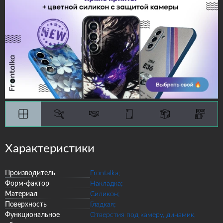
Характеристики
Производитель
Frontalka;
Форм-фактор
Накладка;
Материал
Силикон;
Поверхность
Гладкая;
Функциональное
Отверстия под камеру, динамик,