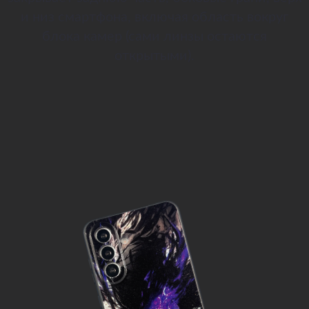
и низ смартфона, включая область вокруг
блока камер (сами линзы остаются
открытыми).