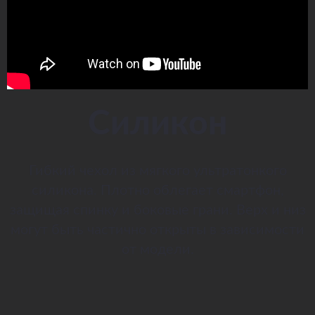
Силикон
Гибкий чехол из мягкого ультратонкого
силикона. Плотно облегает смартфон,
защищая спинку и боковые грани. Верх и низ
могут быть частично открыты в зависимости
от модели.