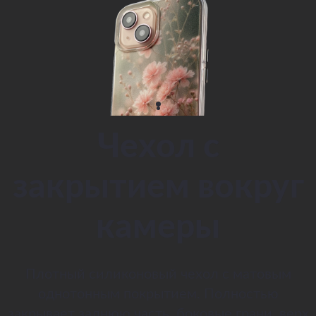
Чехол с
закрытием вокруг
камеры
Плотный силиконовый чехол с матовым
однотонным покрытием. Полностью
закрывает заднюю часть, боковые грани, верх