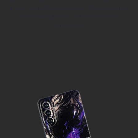
и низ смартфона, включая область вокруг
блока камер (сами линзы остаются
открытыми).