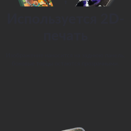
Используется 2D-
печать
Изображение наносится на заднюю панель,
боковые торцы остаются прозрачными.