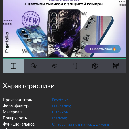
Характеристики
Производитель
Frontalka;
Форм-фактор
Накладка;
Материал
Силикон;
Поверхность
Гладкая;
Функциональное
Отверстия под камеру, динамик,