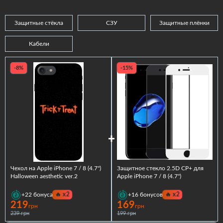
Защитные стёкла
СЗУ
Защитные плёнки
Кабели
-8%
-15%
Чехол на Apple iPhone 7 / 8 (4.7")
Защитное стекло 2.5D CP+ для
Halloween aesthetic ver.2
Apple iPhone 7 / 8 (4.7")
🔥
x2
🔥
x2
+22
бонуса
+16
бонусов
219
169
грн
грн
239 грн
199 грн