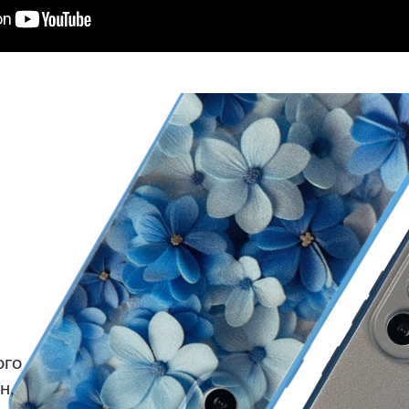
ого
н,