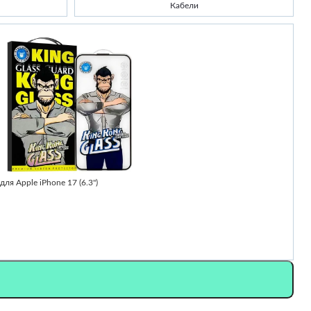
Кабели
-
ля Apple iPhone 17 (6.3")
Ч
2