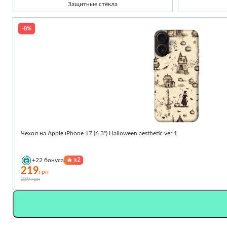
Защитные стёкла
-8%
Чехол на Apple iPhone 17 (6.3") Halloween aesthetic ver.1
🔥
x2
+22
бонуса
219
грн
239 грн