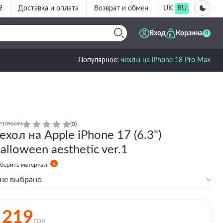
9
Доставка и оплата
Возврат и обмен
UK
RU
Вход
Корзина
0
Популярное:
чехлы на iPhone 18 Pro Max
(0)
F1096694
ехол на Apple iPhone 17 (6.3")
alloween aesthetic ver.1
берите материал:
не выбрано
Силиконовый
Силиконовый с бортами
219
Premium
грн