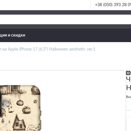
+38 (050) 393 28 0
ции и скидки
 на Apple iPhone 17 (6.3") Halloween aesthetic ver.1
Ч
H
Вы