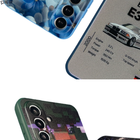
ерх и