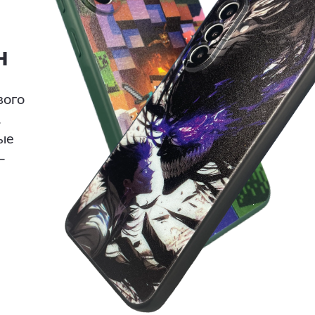
н
вого
.
ые
—