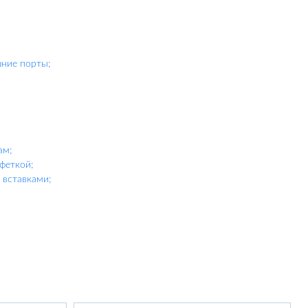
шние порты;
ам;
феткой;
вставками;