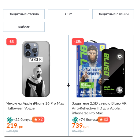
Защитные стёкла
СЗУ
Защитные плёнки
Кабели
-8%
-15%
Чехол на Apple iPhone 16 Pro Max
Защитное 2.5D стекло Blueo AR
Halloween Vogue
Anti-Reflective HD для Apple
iPhone 16 Pro Max
🔥
x2
🔥
x2
+22
бонуса
+74
бонуса
219
739
грн
грн
239 грн
869 грн