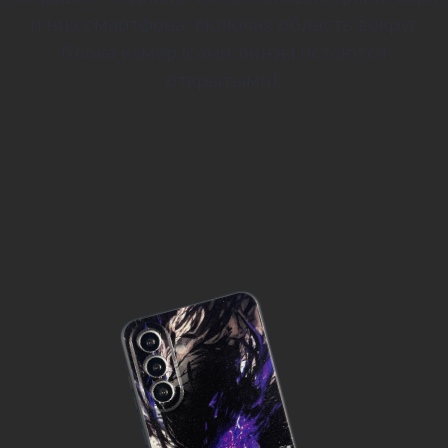
и низ смартфона, включая область вокруг
блока камер (сами линзы остаются
открытыми).