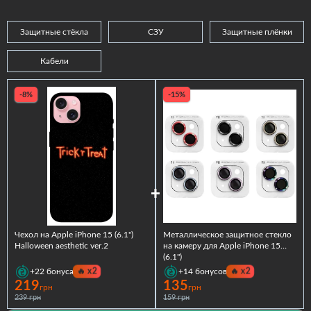
Защитные стёкла
СЗУ
Защитные плёнки
Кабели
-8%
-15%
Чехол на Apple iPhone 15 (6.1")
Металлическое защитное стекло
Halloween aesthetic ver.2
на камеру для Apple iPhone 15
(6.1")
🔥
x2
🔥
x2
+22
бонуса
+14
бонусов
219
135
грн
грн
239 грн
159 грн