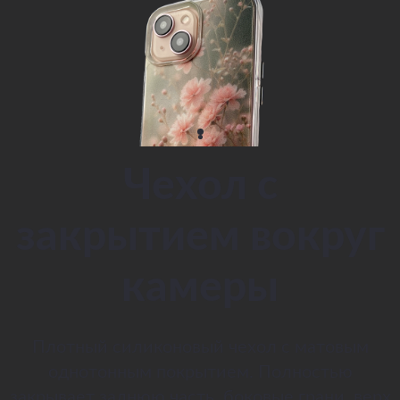
Чехол с
закрытием вокруг
камеры
Плотный силиконовый чехол с матовым
однотонным покрытием. Полностью
закрывает заднюю часть, боковые грани, верх