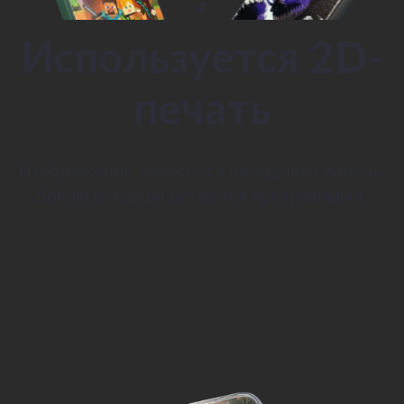
Используется 2D-
печать
Изображение наносится на заднюю панель,
боковые торцы остаются прозрачными.