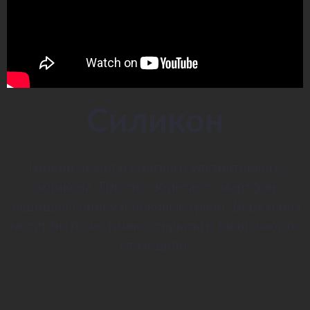
Силикон
Гибкий чехол из мягкого ультратонкого
силикона. Плотно облегает смартфон,
защищая спинку и боковые грани. Верх и низ
могут быть частично открыты в зависимости
от модели.