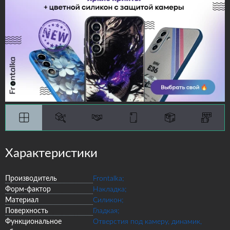
Характеристики
Производитель
Frontalka;
Форм-фактор
Накладка;
Материал
Силикон;
Поверхность
Гладкая;
Функциональное
Отверстия под камеру, динамик,