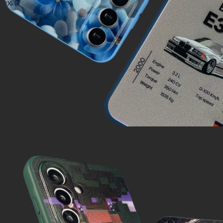
ерх и