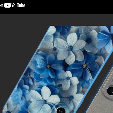
ого
н,