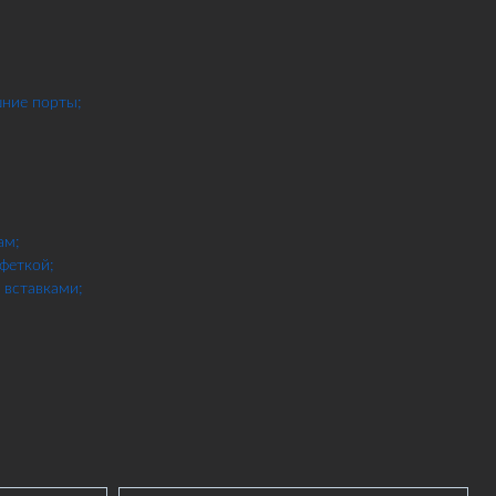
шние порты;
ам;
феткой;
вставками;