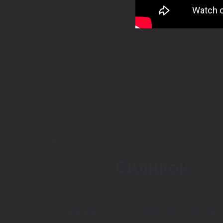
Силикон
Гибкий чехол из мягкого ультратонк
силикона. Плотно облегает смартфо