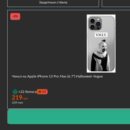
Защитные стёкла
-8%
Чехол на Apple iPhone 13 Pro Max (6.7") Halloween Vogue
🔥
x2
+22
бонуса
219
грн
239 грн