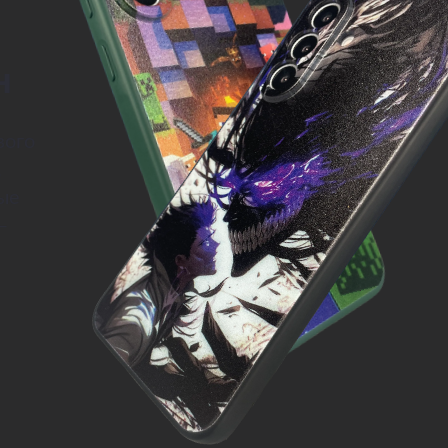
н
вого
.
ые
—