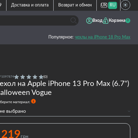
9
Доставка и оплата
Возврат и обмен
UK
RU
Вход
Корзина
0
Популярное:
чехлы на iPhone 18 Pro Max
(0)
F1097874
ехол на Apple iPhone 13 Pro Max (6.7")
alloween Vogue
берите материал:
не выбрано
Силиконовый
Силиконовый с бортами
219
Premium
грн