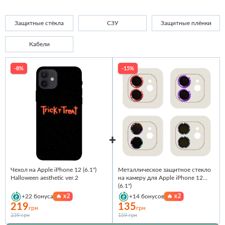
Защитные стёкла
СЗУ
Защитные плёнки
Кабели
-8%
-15%
Чехол на Apple iPhone 12 (6.1")
Металлическое защитное стекло
Halloween aesthetic ver.2
на камеру для Apple iPhone 12
(6.1")
🔥
x2
🔥
x2
+22
бонуса
+14
бонусов
219
135
грн
грн
239 грн
159 грн