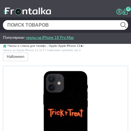
0
Популярное:
чехлы на iPhone 18 Pro Max
Чехлы и стекла для телефо...
Apple
Apple iPhone 12🔥
Чехол на Apple iPhone 12 (6.1") Halloween aesthetic ver.2
Halloween