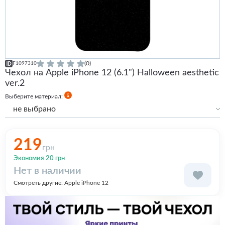
(0)
F1097310
Чехол на Apple iPhone 12 (6.1") Halloween aesthetic
ver.2
Выберите материал:
не выбрано
Силиконовый
Силиконовый с бортами
219
грн
Premium
Premium with MagSafe
Экономия 20 грн
Нет в наличии
Смотреть другие:
Apple iPhone 12