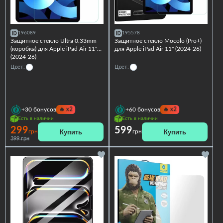
196089
195578
Защитное стекло Ultra 0.33mm
Защитное стекло Mocolo (Pro+)
(коробка) для Apple iPad Air 11''
для Apple iPad Air 11'' (2024-26)
(2024-26)
Цвет:
Цвет:
🔥
x2
🔥
x2
+30
бонусов
+60
бонусов
Есть в наличии
Есть в наличии
299
599
Купить
Купить
грн
грн
399 грн