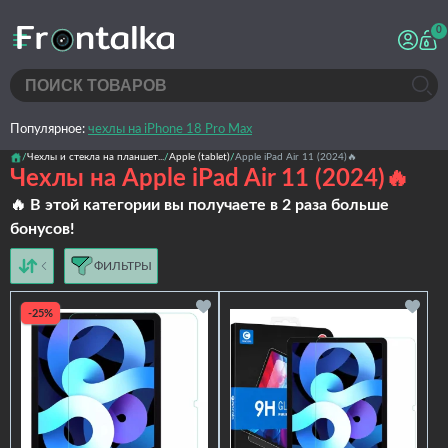
0
Популярное:
чехлы на iPhone 18 Pro Max
Чехлы и стекла на планшет...
Apple (tablet)
Apple iPad Air 11 (2024)🔥
Чехлы на Apple iPad Air 11 (2024)🔥
🔥 В этой категории вы получаете в 2 раза больше
бонусов!
ФИЛЬТРЫ
от дешёвых к дорогим
от дорогих к дешёвым
-25%
по имени
новинки